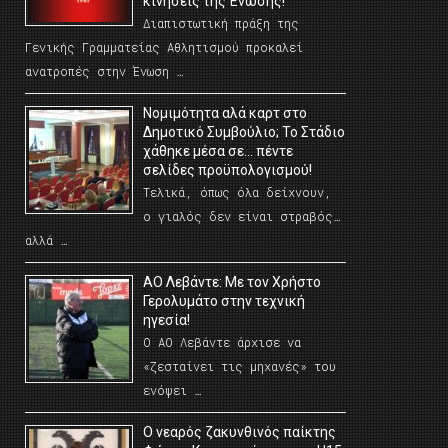
κινήσεις της Ένωσης!
Διαπιστωτική πράξη της
Γενικής Γραμματείας Αθλητισμού προκαλεί
ανατροπές στην Ένωση …
Νομιμότητα αλά καρτ στο
Δημοτικό Συμβούλιο; Το Στάδιο
χάθηκε μέσα σε… πέντε
σελίδες προϋπολογισμού!
Τελικά, όπως όλα δείχνουν,
ο γιαλός δεν είναι στραβός…
αλλά …
ΑΟ Λεβάντε: Με τον Χρήστο
Γερολυμάτο στην τεχνική
ηγεσία!
Ο ΑΟ Λεβάντε άρχισε να
«ζεσταίνει τις μηχανές» του
ενόψει …
O νεαρός ζακυνθινός παίκτης