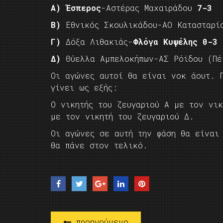
A)
Έσπερος
-Αστέρας Μαχαιράδου
7-3
Β)
Εθνικός Σκουλικάδου-ΑΟ Κατασταρί
Γ)
Δόξα Λιθακιάς-
Φλόγα Κυψέλης
0-3 
Δ)
Θύελλα Αμπελοκήπων-ΑΣ Ρόϊδου (Πέ
Οι αγώνες αυτοί θα είναι νοκ άουτ. 
γίνει ως εξής:
Ο νικητής του ζευγαριού Α με τον νικ
με τον νικητή του ζευγαριού Δ.
Οι αγώνες σε αυτή την φάση θα είναι
θα πάνε στον τελικό.
προηγούμενο