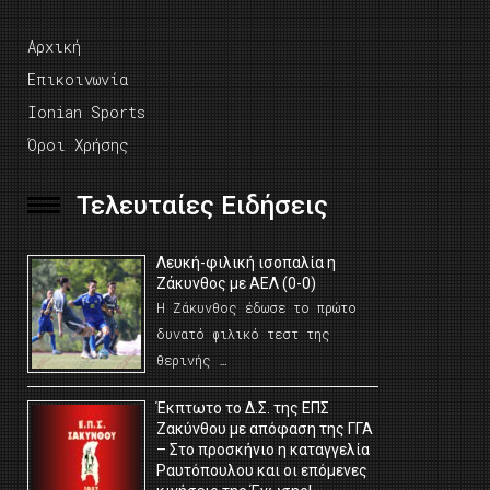
Αρχική
Επικοινωνία
Ionian Sports
Όροι Χρήσης
Τελευταίες Ειδήσεις
Λευκή-φιλική ισοπαλία η
Ζάκυνθος με ΑΕΛ (0-0)
Η Ζάκυνθος έδωσε το πρώτο
δυνατό φιλικό τεστ της
θερινής …
Έκπτωτο το Δ.Σ. της ΕΠΣ
Ζακύνθου με απόφαση της ΓΓΑ
– Στο προσκήνιο η καταγγελία
Ραυτόπουλου και οι επόμενες