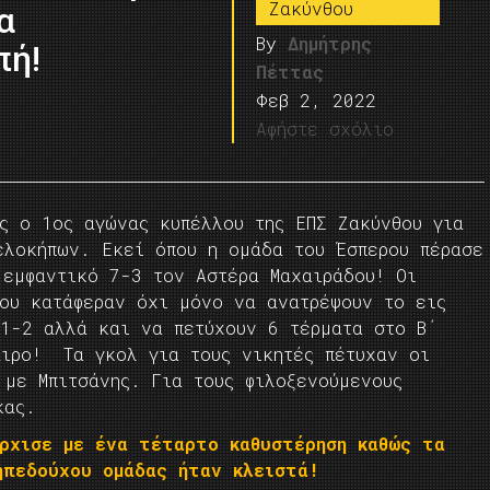
Ζακύνθου
α
By
Δημήτρης
πή!
Πέττας
Φεβ 2, 2022
Αφήστε σχόλιο
ης ο 1ος αγώνας κυπέλλου της ΕΠΣ Ζακύνθου για
ελοκήπων. Εκεί όπου η ομάδα του Έσπερου πέρασε
 εμφαντικό 7-3 τον Αστέρα Μαχαιράδου! Οι
λου κατάφεραν όχι μόνο να ανατρέψουν το εις
 1-2 αλλά και να πετύχουν 6 τέρματα στο Β΄
αιρο! Τα γκολ για τους νικητές πέτυχαν οι
 με Μπιτσάνης. Για τους φιλοξενούμενους
κας.
άρχισε με ένα τέταρτο καθυστέρηση καθώς τα
ηπεδούχου ομάδας ήταν κλειστά!