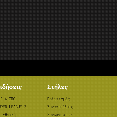
ιδήσεις
Στήλες
.Γ.Α-ΕΠΟ
Πολιτισμός
UPER LEAGUE 2
Συνεντεύξεις
’ Εθνική
Συνεργασίες