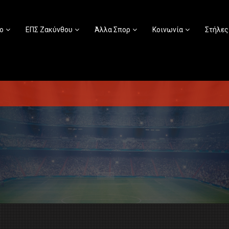
ο
ΕΠΣ Ζακύνθου
Άλλα Σπορ
Κοινωνία
Στήλες