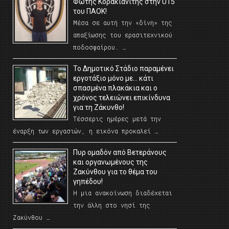
Φώτης Κορακιανίτης στην U15
του ΠΑΟΚ!
Μέσα σε αυτή την «δίνη» της
απαξίωσης του ερασιτεχνικού
ποδοσφαίρου. …
Το Δημοτικό Στάδιο παραμένει
εργοτάξιο μόνο με… κάτι
σπασμένα πλακάκια και ο
χρόνος τελειώνει επικίνδυνα
για τη Ζάκυνθο!
Τέσσερις ημέρες μετά την
έναρξη των εργασιών, η εικόνα προκαλεί …
Πυρ ομαδόν από Βετεράνους
και οργανωμένους της
Ζακύνθου για το θέμα του
γηπέδου!
Η μια ανακοίνωση διαδέχεται
την άλλη στο νησί της
Ζακύνθου …