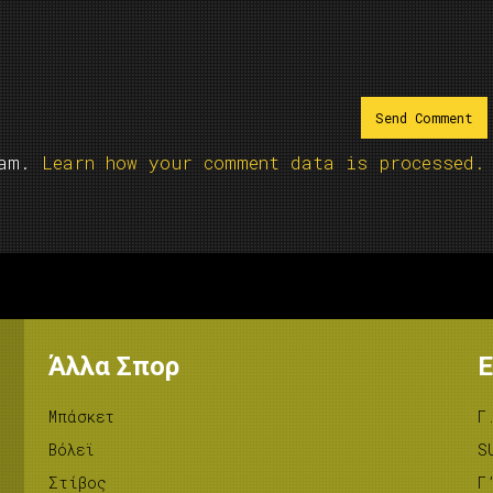
pam.
Learn how your comment data is processed.
Άλλα Σπορ
Ε
Μπάσκετ
Γ
Βόλεϊ
S
Στίβος
Γ