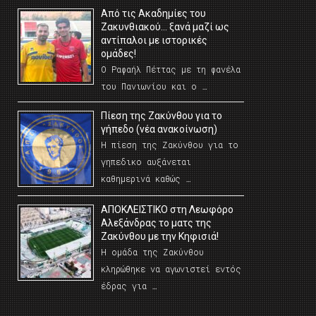
Από τις Ακαδημίες του
Ζακυνθιακού… ξανά μαζί ως
αντίπαλοι με ιστορικές
ομάδες!
Ο Ραφαήλ Πέττας με τη φανέλα
του Πανιωνίου και ο …
Πίεση της Ζακύνθου για το
γήπεδο (νέα ανακοίνωση)
Η πίεση της Ζακύνθου για το
γηπεδικο αυξάνεται
καθημερινά καθώς …
AΠΟΚΛΕΙΣΤΙΚΟ στη Λεωφόρο
Αλεξάνδρας το ματς της
Ζακύνθου με την Κηφισιά!
Η ομάδα της Ζακύνθου
κληρώθηκε να αγωνιστεί εντός
έδρας για …