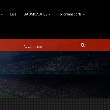
Live
ΒΑΘΜΟΛΟΓΙΕΣ
Το ioniansports