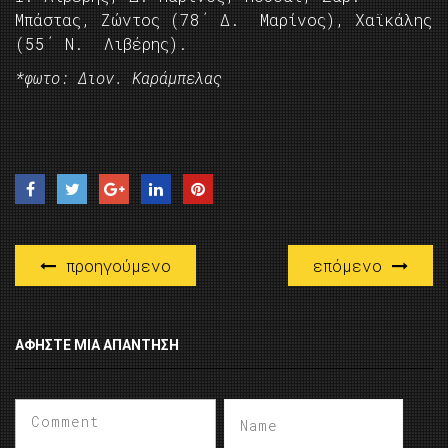
Μπάστας, Ζώντος (78΄ Δ. Μαρίνος), Χαϊκάλης
(55΄ Ν. Λιβέρης).
*φωτο: Διον. Καράμπελας
προηγούμενο
επόμενο
ΑΦΉΣΤΕ ΜΙΑ ΑΠΆΝΤΗΣΗ