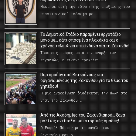
Μέσα σε αυτή την «δίνη» της απαξίωσης του
ερασιτεχνικού ποδοσφαίρου. …
Το Δημοτικό Στάδιο παραμένει εργοτάξιο
μόνο με… κάτι σπασμένα πλακάκια και ο
χρόνος τελειώνει επικίνδυνα για τη Ζάκυνθο!
Τέσσερις ημέρες μετά την έναρξη των
εργασιών, η εικόνα προκαλεί …
Πυρ ομαδόν από Βετεράνους και
οργανωμένους της Ζακύνθου για το θέμα του
γηπέδου!
Η μια ανακοίνωση διαδέχεται την άλλη στο
νησί της Ζακύνθου …
Από τις Ακαδημίες του Ζακυνθιακού… ξανά
μαζί ως αντίπαλοι με ιστορικές ομάδες!
Ο Ραφαήλ Πέττας με τη φανέλα του
Πανιωνίου και ο …