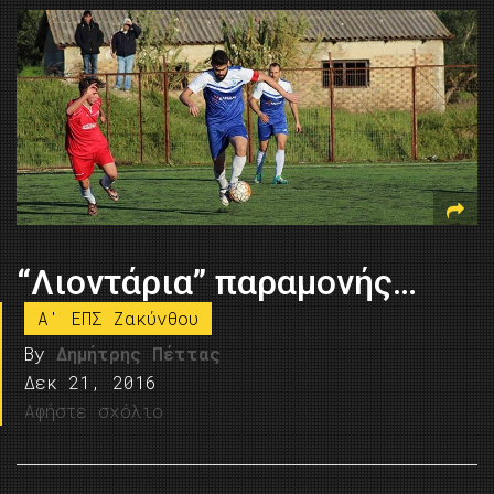
“Λιοντάρια” παραμονής…
A' ΕΠΣ Ζακύνθου
By
Δημήτρης Πέττας
Δεκ 21, 2016
Αφήστε σχόλιο