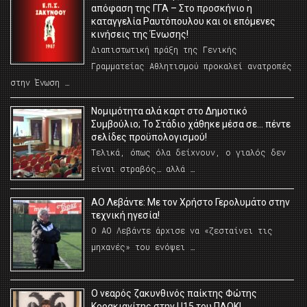
απόφαση της ΓΓΑ – Στο προσκήνιο η
καταγγελία Ραυτόπουλου και οι επόμενες
κινήσεις της Ένωσης!
Διαπιστωτική πράξη της Γενικής
Γραμματείας Αθλητισμού προκαλεί ανατροπές
στην Ένωση …
Νομιμότητα αλά καρτ στο Δημοτικό
Συμβούλιο; Το Στάδιο χάθηκε μέσα σε… πέντε
σελίδες προϋπολογισμού!
Τελικά, όπως όλα δείχνουν, ο γιαλός δεν
είναι στραβός… αλλά …
ΑΟ Λεβάντε: Με τον Χρήστο Γερολυμάτο στην
τεχνική ηγεσία!
Ο ΑΟ Λεβάντε άρχισε να «ζεσταίνει τις
μηχανές» του ενόψει …
O νεαρός ζακυνθινός παίκτης Φώτης
Κορακιανίτης στην U15 του ΠΑΟΚ!