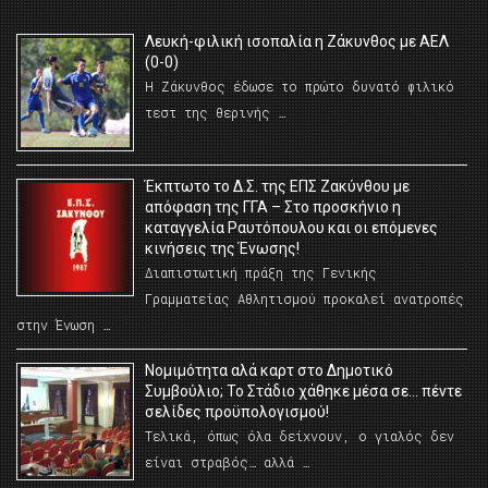
Λευκή-φιλική ισοπαλία η Ζάκυνθος με ΑΕΛ
(0-0)
Η Ζάκυνθος έδωσε το πρώτο δυνατό φιλικό
τεστ της θερινής …
Έκπτωτο το Δ.Σ. της ΕΠΣ Ζακύνθου με
απόφαση της ΓΓΑ – Στο προσκήνιο η
καταγγελία Ραυτόπουλου και οι επόμενες
κινήσεις της Ένωσης!
Διαπιστωτική πράξη της Γενικής
Γραμματείας Αθλητισμού προκαλεί ανατροπές
στην Ένωση …
Νομιμότητα αλά καρτ στο Δημοτικό
Συμβούλιο; Το Στάδιο χάθηκε μέσα σε… πέντε
σελίδες προϋπολογισμού!
Τελικά, όπως όλα δείχνουν, ο γιαλός δεν
είναι στραβός… αλλά …