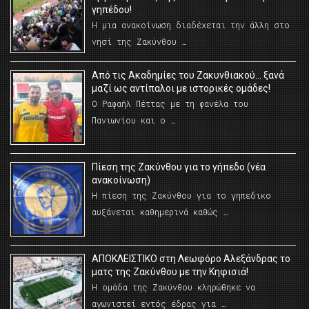
γηπέδου!
Η μια ανακοίνωση διαδέχεται την άλλη στο
νησί της Ζακύνθου …
Από τις Ακαδημίες του Ζακυνθιακού… ξανά
μαζί ως αντίπαλοι με ιστορικές ομάδες!
Ο Ραφαήλ Πέττας με τη φανέλα του
Πανιωνίου και ο …
Πίεση της Ζακύνθου για το γήπεδο (νέα
ανακοίνωση)
Η πίεση της Ζακύνθου για το γηπεδικο
αυξάνεται καθημερινά καθώς …
AΠΟΚΛΕΙΣΤΙΚΟ στη Λεωφόρο Αλεξάνδρας το
ματς της Ζακύνθου με την Κηφισιά!
Η ομάδα της Ζακύνθου κληρώθηκε να
αγωνιστεί εντός έδρας για …