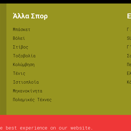
Άλλα Σπορ
Ε
Μπάσκετ
Γ
Βόλεϊ
S
Στίβος
Γ
Tοξοβολία
Σ
Κολύμβηση
Π
Τένις
Ε
Ιστιοπλοΐα
Κ
Μηχανοκίνητα
Πολεμικές Τέχνες
e best experience on our website.