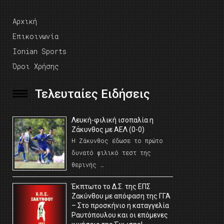
Αρχική
Επικοινωνία
Ionian Sports
Όροι Χρήσης
Τελευταίες Ειδήσεις
Λευκή-φιλική ισοπαλία η
Ζάκυνθος με ΑΕΛ (0-0)
Η Ζάκυνθος έδωσε το πρώτο
δυνατό φιλικό τεστ της
θερινής …
Έκπτωτο το Δ.Σ. της ΕΠΣ
Ζακύνθου με απόφαση της ΓΓΑ
– Στο προσκήνιο η καταγγελία
Ραυτόπουλου και οι επόμενες