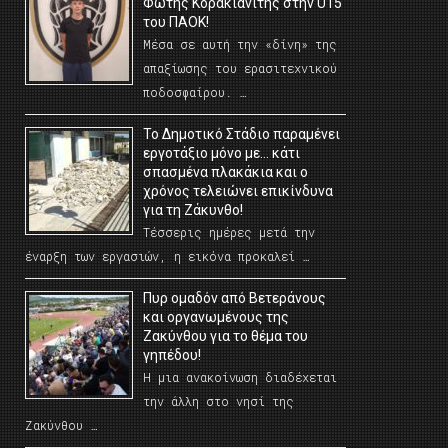
Φώτης Κορακιανίτης στην U15
του ΠΑΟΚ!
Μέσα σε αυτή την «δίνη» της
απαξίωσης του ερασιτεχνικού
ποδοσφαίρου. …
Το Δημοτικό Στάδιο παραμένει
εργοτάξιο μόνο με… κάτι
σπασμένα πλακάκια και ο
χρόνος τελειώνει επικίνδυνα
για τη Ζάκυνθο!
Τέσσερις ημέρες μετά την
έναρξη των εργασιών, η εικόνα προκαλεί …
Πυρ ομαδόν από Βετεράνους
και οργανωμένους της
Ζακύνθου για το θέμα του
γηπέδου!
Η μια ανακοίνωση διαδέχεται
την άλλη στο νησί της
Ζακύνθου …