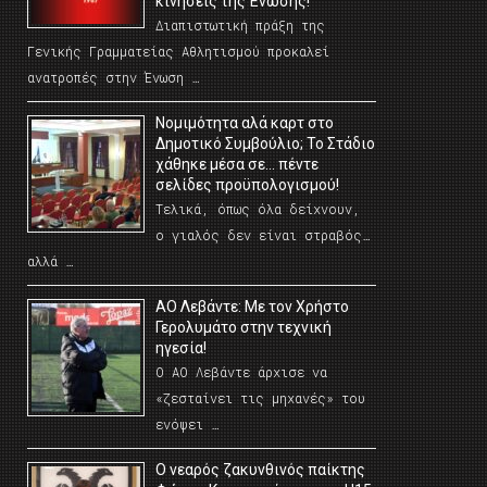
κινήσεις της Ένωσης!
Διαπιστωτική πράξη της
Γενικής Γραμματείας Αθλητισμού προκαλεί
ανατροπές στην Ένωση …
Νομιμότητα αλά καρτ στο
Δημοτικό Συμβούλιο; Το Στάδιο
χάθηκε μέσα σε… πέντε
σελίδες προϋπολογισμού!
Τελικά, όπως όλα δείχνουν,
ο γιαλός δεν είναι στραβός…
αλλά …
ΑΟ Λεβάντε: Με τον Χρήστο
Γερολυμάτο στην τεχνική
ηγεσία!
Ο ΑΟ Λεβάντε άρχισε να
«ζεσταίνει τις μηχανές» του
ενόψει …
O νεαρός ζακυνθινός παίκτης