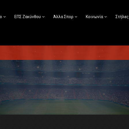
ο
ΕΠΣ Ζακύνθου
Άλλα Σπορ
Κοινωνία
Στήλες