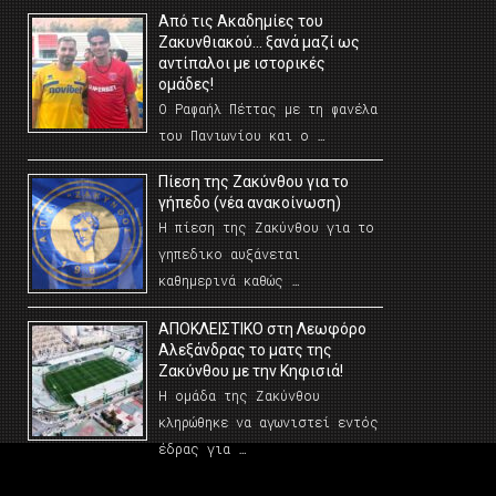
Από τις Ακαδημίες του
Ζακυνθιακού… ξανά μαζί ως
αντίπαλοι με ιστορικές
ομάδες!
Ο Ραφαήλ Πέττας με τη φανέλα
του Πανιωνίου και ο …
Πίεση της Ζακύνθου για το
γήπεδο (νέα ανακοίνωση)
Η πίεση της Ζακύνθου για το
γηπεδικο αυξάνεται
καθημερινά καθώς …
AΠΟΚΛΕΙΣΤΙΚΟ στη Λεωφόρο
Αλεξάνδρας το ματς της
Ζακύνθου με την Κηφισιά!
Η ομάδα της Ζακύνθου
κληρώθηκε να αγωνιστεί εντός
έδρας για …