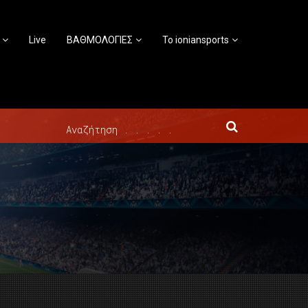
Live
ΒΑΘΜΟΛΟΓΙΕΣ
Το ioniansports