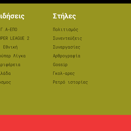
ιδήσεις
Στήλες
.Γ.Α-ΕΠΟ
Πολιτισμός
UPER LEAGUE 2
Συνεντεύξεις
’ Εθνική
Συνεργασίες
ούπερ Λίγκα
Αρθρογραφία
εριφέρεια
Gossip
λλάδα
Γκολ-αρες
όσμος
Ρετρό ιστορίες