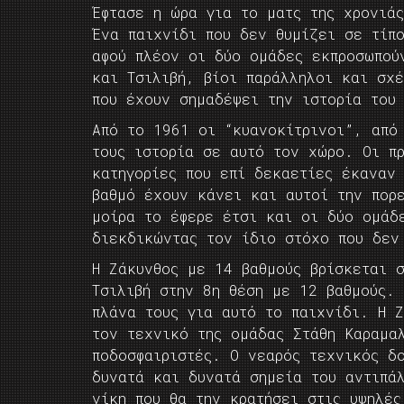
Έφτασε η ώρα για το ματς της χρονιά
Ένα παιχνίδι που δεν θυμίζει σε τίπο
αφού πλέον οι δύο ομάδες εκπροσωπού
και Τσιλιβή, βίοι παράλληλοι και σχ
που έχουν σημαδέψει την ιστορία του
Από το 1961 οι “κυανοκίτρινοι”, από
τους ιστορία σε αυτό τον χώρο. Οι π
κατηγορίες που επί δεκαετίες έκαναν
βαθμό έχουν κάνει και αυτοί την πορ
μοίρα το έφερε έτσι και οι δύο ομάδ
διεκδικώντας τον ίδιο στόχο που δεν
Η Ζάκυνθος με 14 βαθμούς βρίσκεται 
Τσιλιβή στην 8η θέση με 12 βαθμούς.
πλάνα τους για αυτό το παιχνίδι. Η 
τον τεχνικό της ομάδας Στάθη Καραμα
ποδοσφαιριστές. Ο νεαρός τεχνικός δ
δυνατά και δυνατά σημεία του αντιπά
νίκη που θα την κρατήσει στις υψηλές