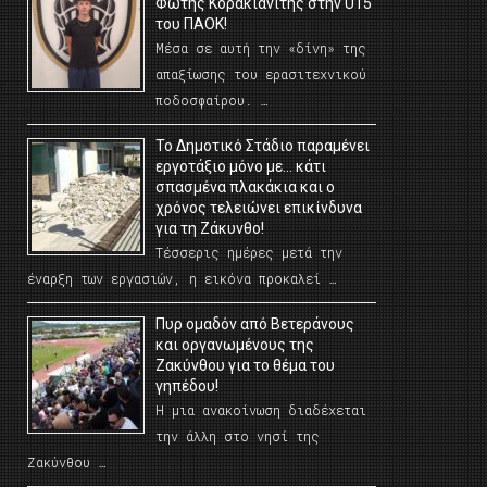
Φώτης Κορακιανίτης στην U15
του ΠΑΟΚ!
Μέσα σε αυτή την «δίνη» της
απαξίωσης του ερασιτεχνικού
ποδοσφαίρου. …
Το Δημοτικό Στάδιο παραμένει
εργοτάξιο μόνο με… κάτι
σπασμένα πλακάκια και ο
χρόνος τελειώνει επικίνδυνα
για τη Ζάκυνθο!
Τέσσερις ημέρες μετά την
έναρξη των εργασιών, η εικόνα προκαλεί …
Πυρ ομαδόν από Βετεράνους
και οργανωμένους της
Ζακύνθου για το θέμα του
γηπέδου!
Η μια ανακοίνωση διαδέχεται
την άλλη στο νησί της
Ζακύνθου …