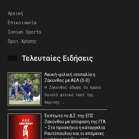
Αρχική
Επικοινωνία
Ionian Sports
Όροι Χρήσης
Τελευταίες Ειδήσεις
Λευκή-φιλική ισοπαλία η
Ζάκυνθος με ΑΕΛ (0-0)
Η Ζάκυνθος έδωσε το πρώτο
δυνατό φιλικό τεστ της
θερινής …
Έκπτωτο το Δ.Σ. της ΕΠΣ
Ζακύνθου με απόφαση της ΓΓΑ
– Στο προσκήνιο η καταγγελία
Ραυτόπουλου και οι επόμενες