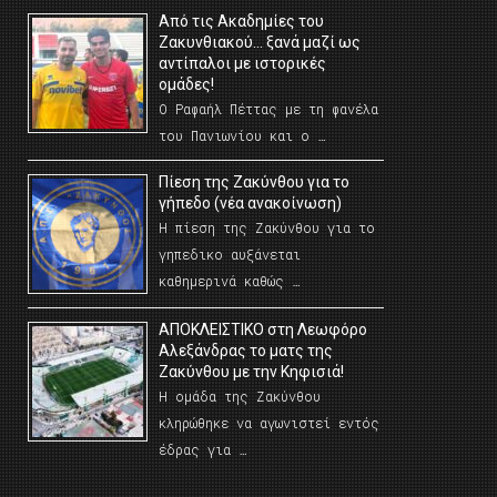
Από τις Ακαδημίες του
Ζακυνθιακού… ξανά μαζί ως
αντίπαλοι με ιστορικές
ομάδες!
Ο Ραφαήλ Πέττας με τη φανέλα
του Πανιωνίου και ο …
Πίεση της Ζακύνθου για το
γήπεδο (νέα ανακοίνωση)
Η πίεση της Ζακύνθου για το
γηπεδικο αυξάνεται
καθημερινά καθώς …
AΠΟΚΛΕΙΣΤΙΚΟ στη Λεωφόρο
Αλεξάνδρας το ματς της
Ζακύνθου με την Κηφισιά!
Η ομάδα της Ζακύνθου
κληρώθηκε να αγωνιστεί εντός
έδρας για …