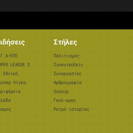
ιδήσεις
Στήλες
.Γ.Α-ΕΠΟ
Πολιτισμός
UPER LEAGUE 2
Συνεντεύξεις
’ Εθνική
Συνεργασίες
ούπερ Λίγκα
Αρθρογραφία
εριφέρεια
Gossip
λλάδα
Γκολ-αρες
όσμος
Ρετρό ιστορίες