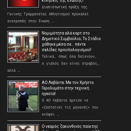
κινήσεις της Ένωσης!
Διαπιστωτική πράξη της
Γενικής Γραμματείας Αθλητισμού προκαλεί
ανατροπές στην Ένωση …
Νομιμότητα αλά καρτ στο
Δημοτικό Συμβούλιο; Το Στάδιο
χάθηκε μέσα σε… πέντε
σελίδες προϋπολογισμού!
Τελικά, όπως όλα δείχνουν,
ο γιαλός δεν είναι στραβός…
αλλά …
ΑΟ Λεβάντε: Με τον Χρήστο
Γερολυμάτο στην τεχνική
ηγεσία!
Ο ΑΟ Λεβάντε άρχισε να
«ζεσταίνει τις μηχανές» του
ενόψει …
O νεαρός ζακυνθινός παίκτης