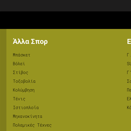
Άλλα Σπορ
Ε
Μπάσκετ
Γ
Βόλεϊ
S
Στίβος
Γ
Tοξοβολία
Σ
Κολύμβηση
Π
Τένις
Ε
Ιστιοπλοΐα
Κ
Μηχανοκίνητα
Πολεμικές Τέχνες