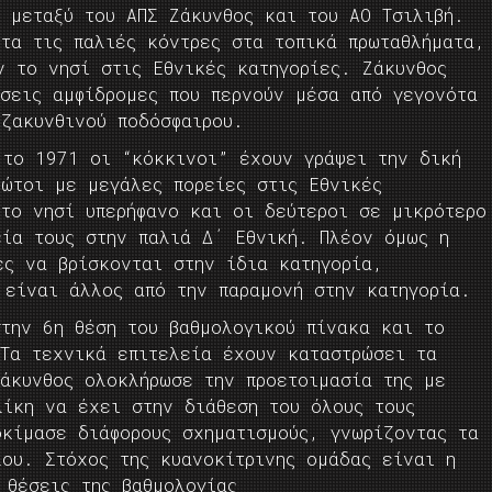
ς μεταξύ του ΑΠΣ Ζάκυνθος και του ΑΟ Τσιλιβή.
τα τις παλιές κόντρες στα τοπικά πρωταθλήματα,
ν το νησί στις Εθνικές κατηγορίες. Ζάκυνθος
έσεις αμφίδρομες που περνούν μέσα από γεγονότα
 ζακυνθινού ποδόσφαιρου.
 το 1971 οι “κόκκινοι” έχουν γράψει την δική
ρώτοι με μεγάλες πορείες στις Εθνικές
 το νησί υπερήφανο και οι δεύτεροι σε μικρότερο
εία τους στην παλιά Δ΄ Εθνική. Πλέον όμως η
ες να βρίσκονται στην ίδια κατηγορία,
 είναι άλλος από την παραμονή στην κατηγορία.
στην 6η θέση του βαθμολογικού πίνακα και το
 Τα τεχνικά επιτελεία έχουν καταστρώσει τα
Ζάκυνθος ολοκλήρωσε την προετοιμασία της με
λίκη να έχει στην διάθεση του όλους τους
οκίμασε διάφορους σχηματισμούς, γνωρίζοντας τα
λου. Στόχος της κυανοκίτρινης ομάδας είναι η
 θέσεις της βαθμολογίας