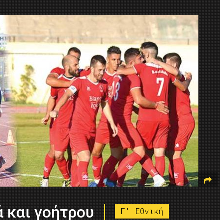
 και γοήτρου
Γ' Εθνική