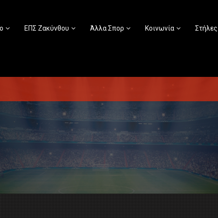
ο
ΕΠΣ Ζακύνθου
Άλλα Σπορ
Κοινωνία
Στήλες