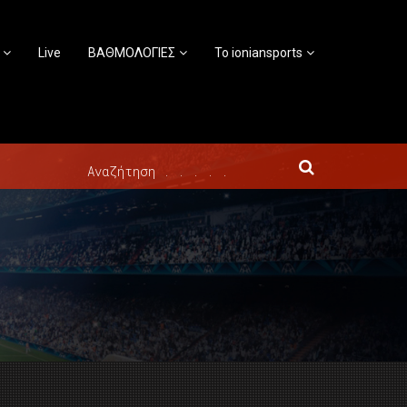
Live
ΒΑΘΜΟΛΟΓΙΕΣ
Το ioniansports