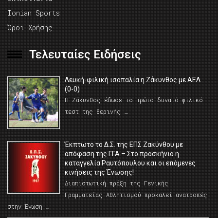
Ionian Sports
Όροι Χρήσης
Τελευταίες Ειδήσεις
Λευκή-φιλική ισοπαλία η Ζάκυνθος με ΑΕΛ
(0-0)
Η Ζάκυνθος έδωσε το πρώτο δυνατό φιλικό
τεστ της θερινής …
Έκπτωτο το Δ.Σ. της ΕΠΣ Ζακύνθου με
απόφαση της ΓΓΑ – Στο προσκήνιο η
καταγγελία Ραυτόπουλου και οι επόμενες
κινήσεις της Ένωσης!
Διαπιστωτική πράξη της Γενικής
Γραμματείας Αθλητισμού προκαλεί ανατροπές
στην Ένωση …