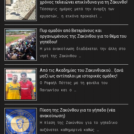
χρόνος τελειώνει επικίνδυνα για τη Ζάκυνθο!
Τέσσερις ημέρες μετά την έναρξη των
εργασιών, η εικόνα προκαλεί …
Πυρ ομαδόν από Βετεράνους και
οργανωμένους της Ζακύνθου για το θέμα του
γηπέδου!
Η μια ανακοίνωση διαδέχεται την άλλη στο
νησί της Ζακύνθου …
Από τις Ακαδημίες του Ζακυνθιακού… ξανά
μαζί ως αντίπαλοι με ιστορικές ομάδες!
Ο Ραφαήλ Πέττας με τη φανέλα του
Πανιωνίου και ο …
Πίεση της Ζακύνθου για το γήπεδο (νέα
ανακοίνωση)
Η πίεση της Ζακύνθου για το γηπεδικο
αυξάνεται καθημερινά καθώς …