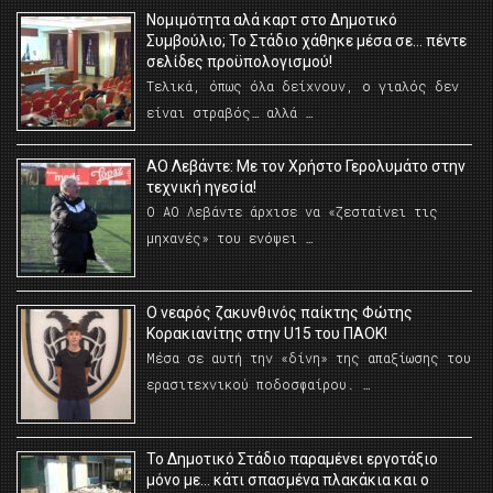
Νομιμότητα αλά καρτ στο Δημοτικό
Συμβούλιο; Το Στάδιο χάθηκε μέσα σε… πέντε
σελίδες προϋπολογισμού!
Τελικά, όπως όλα δείχνουν, ο γιαλός δεν
είναι στραβός… αλλά …
ΑΟ Λεβάντε: Με τον Χρήστο Γερολυμάτο στην
τεχνική ηγεσία!
Ο ΑΟ Λεβάντε άρχισε να «ζεσταίνει τις
μηχανές» του ενόψει …
O νεαρός ζακυνθινός παίκτης Φώτης
Κορακιανίτης στην U15 του ΠΑΟΚ!
Μέσα σε αυτή την «δίνη» της απαξίωσης του
ερασιτεχνικού ποδοσφαίρου. …
Το Δημοτικό Στάδιο παραμένει εργοτάξιο
μόνο με… κάτι σπασμένα πλακάκια και ο