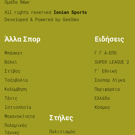
Ομάδα Νέων
All rights reserved
Ionian Sports
.
Developed & Powered by
GeeSmo
.
Άλλα Σπορ
Ειδήσεις
Μπάσκετ
Γ.Γ.Α-ΕΠΟ
Βόλεϊ
SUPER LEAGUE 2
Στίβος
Γ’ Εθνική
Tοξοβολία
Σούπερ Λίγκα
Κολύμβηση
Περιφέρεια
Τένις
Ελλάδα
Ιστιοπλοΐα
Κόσμος
Μηχανοκίνητα
Στήλες
Πολεμικές
Πολιτισμός
Τέχνες