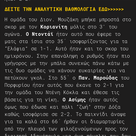
ΔΕΙΤΕ ΤΗΝ ΑΝΑΛΥΤΙΚΗ ΒΑΘΜΟΛΟΓΙΑ ΕΔΩ>>>>>>
Η ομάδα του Διον. Μουζάκη μπήκε μπροστά στο
σκορ με τον
Κοριανίτη
μόλις στο 3′ του
αγώνα.
Ο Ντοντάϊ
ήταν αυτό που έφερε το
ματς στα ίσια στο 35΄ ισοφαρίζοντας για τα
“Ελάφια” σε 1-1. Αυτό ήταν και το σκορ του
ημιχρόνου. Στην επανάληψη ο ρυθμός ήταν πιο
γρήγορος με την μπάλα συνεχώς πάνω κάτω με
τις δυο ομάδες να χάνουν ευκαιρίες για να
πετύχουν γκολ. Στο 55΄ ο
Παν. Μαρούδας
του
Πορφυρίου ήταν αυτός που έκανε το 2-1 για
την ομάδα του Ντένη Κόκλα και έθεσε τις
βάσεις για τη νίκη.
Ο Ασίμης
ήταν αυτός
όμως που έδωσε και πάλι “ζωή” στην Δόξα
καθώς ισοφάρισε σε 2-2. Το παιχνίδι άναψε
για τα καλά στο 66΄ ήρθαν οι διαμαρτυρίες
από την πλευρά των φιλοξενούμενων προς τον
διαιτητή Αδαμόπουλο για ένα πέναλτι που δεν