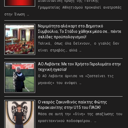
Διαπιστωτική πράξη της Γενικής
Γραμματείας Αθλητισμού προκαλεί ανατροπές
στην Ένωση …
Νομιμότητα αλά καρτ στο Δημοτικό
Συμβούλιο; Το Στάδιο χάθηκε μέσα σε… πέντε
σελίδες προϋπολογισμού!
Τελικά, όπως όλα δείχνουν, ο γιαλός δεν
είναι στραβός… αλλά …
ΑΟ Λεβάντε: Με τον Χρήστο Γερολυμάτο στην
τεχνική ηγεσία!
Ο ΑΟ Λεβάντε άρχισε να «ζεσταίνει τις
μηχανές» του ενόψει …
O νεαρός ζακυνθινός παίκτης Φώτης
Κορακιανίτης στην U15 του ΠΑΟΚ!
Μέσα σε αυτή την «δίνη» της απαξίωσης του
ερασιτεχνικού ποδοσφαίρου. …