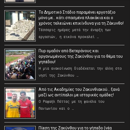
Το Δημοτικό Στάδιο παραμένει εργοτάξιο
μόνο με… κάτι σπασμένα πλακάκια και ο
χρόνος τελειώνει επικίνδυνα για τη Ζάκυνθο!
Τέσσερις ημέρες μετά την έναρξη των
εργασιών, η εικόνα προκαλεί …
Πυρ ομαδόν από Βετεράνους και
οργανωμένους της Ζακύνθου για το θέμα του
γηπέδου!
Η μια ανακοίνωση διαδέχεται την άλλη στο
νησί της Ζακύνθου …
Από τις Ακαδημίες του Ζακυνθιακού… ξανά
μαζί ως αντίπαλοι με ιστορικές ομάδες!
Ο Ραφαήλ Πέττας με τη φανέλα του
Πανιωνίου και ο …
Πίεση της Ζακύνθου για το γήπεδο (νέα