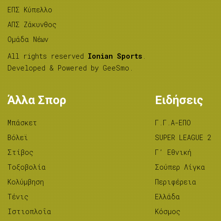
ΕΠΣ Κύπελλο
ΑΠΣ Ζάκυνθος
Ομάδα Νέων
All rights reserved
Ionian Sports
.
Developed & Powered by
GeeSmo
.
Άλλα Σπορ
Ειδήσεις
Μπάσκετ
Γ.Γ.Α-ΕΠΟ
Βόλεϊ
SUPER LEAGUE 2
Στίβος
Γ’ Εθνική
Tοξοβολία
Σούπερ Λίγκα
Κολύμβηση
Περιφέρεια
Τένις
Ελλάδα
Ιστιοπλοΐα
Κόσμος