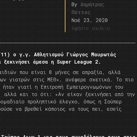
By
Δημήτρης
Πέττας
Νοέ 23, 2020
Αφήστε σχόλιο
/11) ο γ.γ. Αθλητισμού Γιώργος Μαυρωτάς
 ξεκινήσει άμεσα η Super League 2.
αιδιών που είναι 8 μήνες σε απραξία, αλλά
των γιατρών στις ΜΕΘ», ανέφερε σχετικά. Το πιο
 ήταν γιατί η Επιτροπή Εμπειρογνωμόνων του
, αλλά και το ότι: «Αν είχαν ξεκινήσει από την
δομαδιαίο προληπτικό έλεγχο, όπως η Σούπερ
ρούσε να βρεθεί κάποιος να τους πει, εσείς
 Σούπερ Λιγκ 1 για τους συναδέλφους τους στις