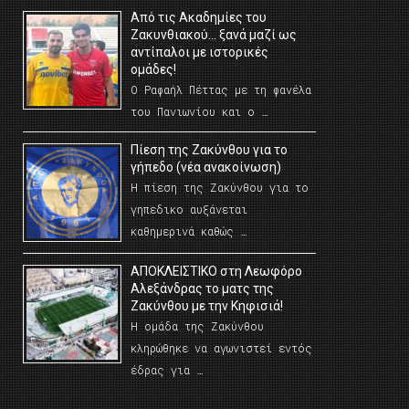
Από τις Ακαδημίες του
Ζακυνθιακού… ξανά μαζί ως
αντίπαλοι με ιστορικές
ομάδες!
Ο Ραφαήλ Πέττας με τη φανέλα
του Πανιωνίου και ο …
Πίεση της Ζακύνθου για το
γήπεδο (νέα ανακοίνωση)
Η πίεση της Ζακύνθου για το
γηπεδικο αυξάνεται
καθημερινά καθώς …
AΠΟΚΛΕΙΣΤΙΚΟ στη Λεωφόρο
Αλεξάνδρας το ματς της
Ζακύνθου με την Κηφισιά!
Η ομάδα της Ζακύνθου
κληρώθηκε να αγωνιστεί εντός
έδρας για …