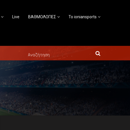
Live
ΒΑΘΜΟΛΟΓΙΕΣ
Το ioniansports