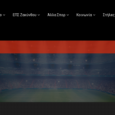
ο
ΕΠΣ Ζακύνθου
Άλλα Σπορ
Κοινωνία
Στήλες