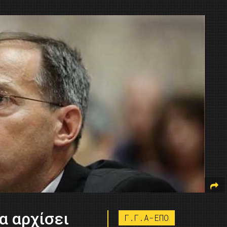
α αρχίσει
Γ.Γ.Α-ΕΠΟ