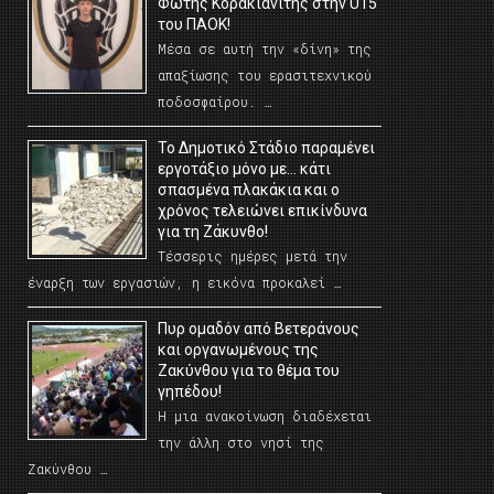
Φώτης Κορακιανίτης στην U15
του ΠΑΟΚ!
Μέσα σε αυτή την «δίνη» της
απαξίωσης του ερασιτεχνικού
ποδοσφαίρου. …
Το Δημοτικό Στάδιο παραμένει
εργοτάξιο μόνο με… κάτι
σπασμένα πλακάκια και ο
χρόνος τελειώνει επικίνδυνα
για τη Ζάκυνθο!
Τέσσερις ημέρες μετά την
έναρξη των εργασιών, η εικόνα προκαλεί …
Πυρ ομαδόν από Βετεράνους
και οργανωμένους της
Ζακύνθου για το θέμα του
γηπέδου!
Η μια ανακοίνωση διαδέχεται
την άλλη στο νησί της
Ζακύνθου …