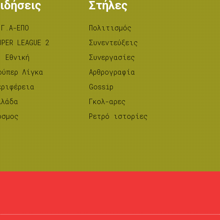
ιδήσεις
Στήλες
.Γ.Α-ΕΠΟ
Πολιτισμός
UPER LEAGUE 2
Συνεντεύξεις
’ Εθνική
Συνεργασίες
ούπερ Λίγκα
Αρθρογραφία
εριφέρεια
Gossip
λλάδα
Γκολ-αρες
όσμος
Ρετρό ιστορίες