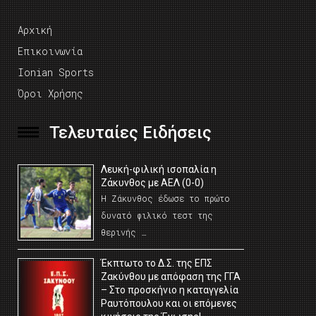
Αρχική
Επικοινωνία
Ionian Sports
Όροι Χρήσης
Τελευταίες Ειδήσεις
Λευκή-φιλική ισοπαλία η
Ζάκυνθος με ΑΕΛ (0-0)
Η Ζάκυνθος έδωσε το πρώτο
δυνατό φιλικό τεστ της
θερινής …
Έκπτωτο το Δ.Σ. της ΕΠΣ
Ζακύνθου με απόφαση της ΓΓΑ
– Στο προσκήνιο η καταγγελία
Ραυτόπουλου και οι επόμενες