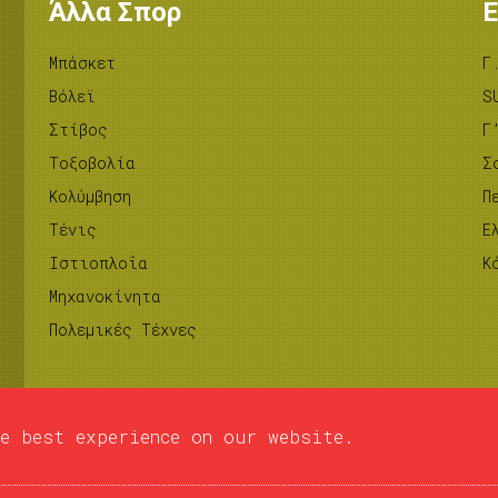
Άλλα Σπορ
Ε
Μπάσκετ
Γ
Βόλεϊ
S
Στίβος
Γ
Tοξοβολία
Σ
Κολύμβηση
Π
Τένις
Ε
Ιστιοπλοΐα
Κ
Μηχανοκίνητα
Πολεμικές Τέχνες
e best experience on our website.