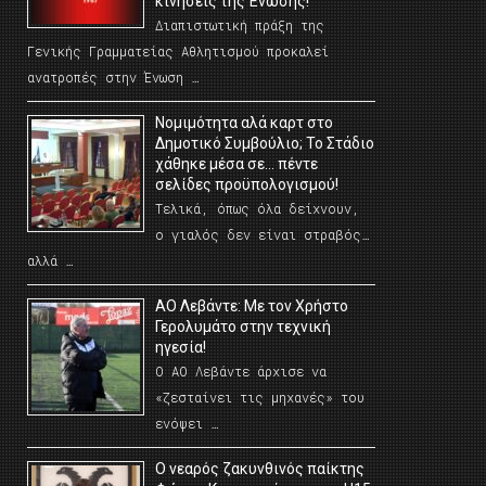
κινήσεις της Ένωσης!
Διαπιστωτική πράξη της
Γενικής Γραμματείας Αθλητισμού προκαλεί
ανατροπές στην Ένωση …
Νομιμότητα αλά καρτ στο
Δημοτικό Συμβούλιο; Το Στάδιο
χάθηκε μέσα σε… πέντε
σελίδες προϋπολογισμού!
Τελικά, όπως όλα δείχνουν,
ο γιαλός δεν είναι στραβός…
αλλά …
ΑΟ Λεβάντε: Με τον Χρήστο
Γερολυμάτο στην τεχνική
ηγεσία!
Ο ΑΟ Λεβάντε άρχισε να
«ζεσταίνει τις μηχανές» του
ενόψει …
O νεαρός ζακυνθινός παίκτης