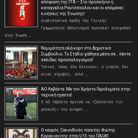
απόφαση της ΓΓΑ – Στο προσκήνιο η
καταγγελία Ραυτόπουλου και οι επόμενες
κινήσεις της Ένωσης!
Διαπιστωτική πράξη της Γενικής
Γραμματείας Αθλητισμού προκαλεί ανατροπές
στην Ένωση …
Νομιμότητα αλά καρτ στο Δημοτικό
Συμβούλιο; Το Στάδιο χάθηκε μέσα σε… πέντε
σελίδες προϋπολογισμού!
Τελικά, όπως όλα δείχνουν, ο γιαλός δεν
είναι στραβός… αλλά …
ΑΟ Λεβάντε: Με τον Χρήστο Γερολυμάτο στην
τεχνική ηγεσία!
Ο ΑΟ Λεβάντε άρχισε να «ζεσταίνει τις
μηχανές» του ενόψει …
O νεαρός ζακυνθινός παίκτης Φώτης
Κορακιανίτης στην U15 του ΠΑΟΚ!