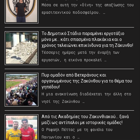
Μέσα σε αυτή την «δίνη» της απαξίωσης του
ερασιτεχνικού ποδοσφαίρου. …
Το Δημοτικό Στάδιο παραμένει εργοτάξιο
μόνο με… κάτι σπασμένα πλακάκια και ο
χρόνος τελειώνει επικίνδυνα για τη Ζάκυνθο!
Τέσσερις ημέρες μετά την έναρξη των
εργασιών, η εικόνα προκαλεί …
Πυρ ομαδόν από Βετεράνους και
οργανωμένους της Ζακύνθου για το θέμα του
γηπέδου!
Η μια ανακοίνωση διαδέχεται την άλλη στο
νησί της Ζακύνθου …
Από τις Ακαδημίες του Ζακυνθιακού… ξανά
μαζί ως αντίπαλοι με ιστορικές ομάδες!
Ο Ραφαήλ Πέττας με τη φανέλα του
Πανιωνίου και ο …