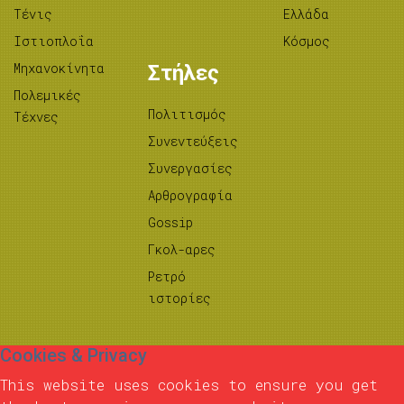
Τένις
Ελλάδα
Ιστιοπλοΐα
Κόσμος
Μηχανοκίνητα
Στήλες
Πολεμικές
Πολιτισμός
Τέχνες
Συνεντεύξεις
Συνεργασίες
Αρθρογραφία
Gossip
Γκολ-αρες
Ρετρό
ιστορίες
Cookies & Privacy
This website uses cookies to ensure you get