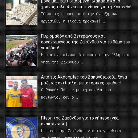
μόνο με… κάτι σπασμένα πλακάκια και ο
χρόνος τελειώνει επικίνδυνα για τη Ζάκυνθο!
Τέσσερις ημέρες μετά την έναρξη των
εργασιών, η εικόνα προκαλεί …
Πυρ ομαδόν από Βετεράνους και
οργανωμένους της Ζακύνθου για το θέμα του
γηπέδου!
Η μια ανακοίνωση διαδέχεται την άλλη στο
νησί της Ζακύνθου …
Από τις Ακαδημίες του Ζακυνθιακού… ξανά
μαζί ως αντίπαλοι με ιστορικές ομάδες!
Ο Ραφαήλ Πέττας με τη φανέλα του
Πανιωνίου και ο …
Πίεση της Ζακύνθου για το γήπεδο (νέα
ανακοίνωση)
Η πίεση της Ζακύνθου για το γηπεδικο