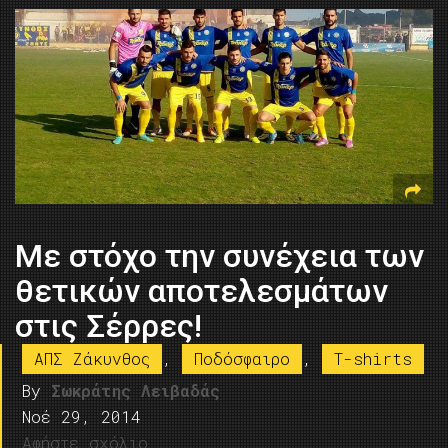
Με στόχο την συνέχεια των
θετικών αποτελεσμάτων
στις Σέρρες!
ΑΠΣ Ζάκυνθος
,
Ποδόσφαιρο
,
T-shirts
By
Σωκράτης Λειβαδάς
Νοέ 29, 2014
Αφήστε σχόλιο