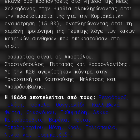
έκανε δύο προπονήσεις στο γήπεδο της Νέας
Χαλκηδόνας στην Ημαθία ολοκληρώνοντας έτσι
την προετοιμασία της για την Κυριακάτικη
αναμέτρηση (15.00), αναπληρώνοντας έτσι τη
χαμένη προπόνηση της Πέμπτης λόγω των κακών
καιρικών συνθηκών που επικρατούσαν στο
νησί.
Τραυματίες είναι οι Αποστόλου,
Στασινόπουλος, Πιτταράς και Καραογλανίδης.
Με την Κ20 αγωνίστηκαν κόντρα στην
Παναχαϊκή οι Κουτσούκης, Μπλέτσας και
Μπουρδούβαλης.
Η 18άδα αποτελείται από τους:
Ξενοδόχοβ,
Πολίτη, Τσόπελα, Ουνγιαλίδη, Καλλιβωκά,
Φωτιά, Οικονόμου, Ευθυμιάδη, Λέκκα,
Κριτσμάρεβιτς, Βαρέλα, Πέττα,
Παπαδημητρίου, Νόνη, Κρολ, Τηλιόπουλο,
Νινιό και Τσορμπατζίδη.