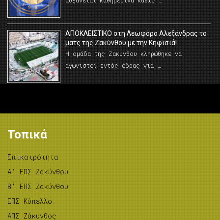
αυξάνεται καθημερινά καθώς …
AΠΟΚΛΕΙΣΤΙΚΟ στη Λεωφόρο Αλεξάνδρας το
ματς της Ζακύνθου με την Κηφισιά!
Η ομάδα της Ζακύνθου κληρώθηκε να
αγωνιστεί εντός έδρας για …
Τοπικά
Επικαιρότητα
A’ ΕΠΣ Ζακύνθου
B’ ΕΠΣ Ζακύνθου
ΕΠΣ Κύπελλο
ΑΠΣ Ζάκυνθος