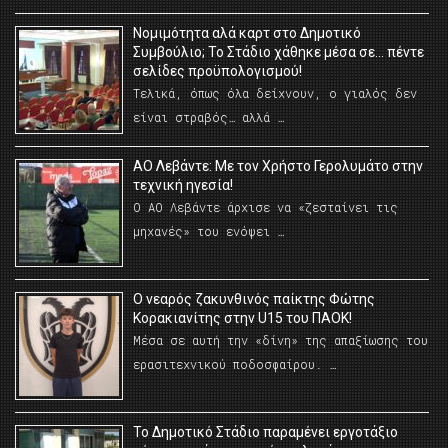
Νομιμότητα αλά καρτ στο Δημοτικό
Συμβούλιο; Το Στάδιο χάθηκε μέσα σε… πέντε
σελίδες προϋπολογισμού!
Τελικά, όπως όλα δείχνουν, ο γιαλός δεν
είναι στραβός… αλλά …
ΑΟ Λεβάντε: Με τον Χρήστο Γερολυμάτο στην
τεχνική ηγεσία!
Ο ΑΟ Λεβάντε άρχισε να «ζεσταίνει τις
μηχανές» του ενόψει …
O νεαρός ζακυνθινός παίκτης Φώτης
Κορακιανίτης στην U15 του ΠΑΟΚ!
Μέσα σε αυτή την «δίνη» της απαξίωσης του
ερασιτεχνικού ποδοσφαίρου. …
Το Δημοτικό Στάδιο παραμένει εργοτάξιο