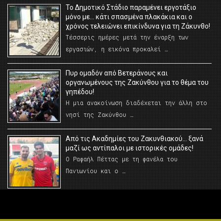
Το Δημοτικό Στάδιο παραμένει εργοτάξιο
μόνο με… κάτι σπασμένα πλακάκια και ο
χρόνος τελειώνει επικίνδυνα για τη Ζάκυνθο!
Τέσσερις ημέρες μετά την έναρξη των
εργασιών, η εικόνα προκαλεί …
Πυρ ομαδόν από Βετεράνους και
οργανωμένους της Ζακύνθου για το θέμα του
γηπέδου!
Η μια ανακοίνωση διαδέχεται την άλλη στο
νησί της Ζακύνθου …
Από τις Ακαδημίες του Ζακυνθιακού… ξανά
μαζί ως αντίπαλοι με ιστορικές ομάδες!
Ο Ραφαήλ Πέττας με τη φανέλα του
Πανιωνίου και ο …