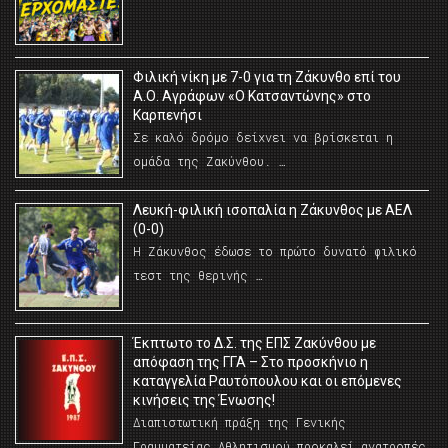
Φιλική νίκη με 7-0 για τη Ζάκυνθο επί του
Α.Ο. Αγράφων «Ο Κατσαντώνης» στο
Καρπενήσι
Σε καλό δρόμο δείχνει να βρίσκεται η
ομάδα της Ζακύνθου. …
Λευκή-φιλική ισοπαλία η Ζάκυνθος με ΑΕΛ
(0-0)
Η Ζάκυνθος έδωσε το πρώτο δυνατό φιλικό
τεστ της θερινής …
Έκπτωτο το Δ.Σ. της ΕΠΣ Ζακύνθου με
απόφαση της ΓΓΑ – Στο προσκήνιο η
καταγγελία Ραυτόπουλου και οι επόμενες
κινήσεις της Ένωσης!
Διαπιστωτική πράξη της Γενικής
Γραμματείας Αθλητισμού προκαλεί ανατροπές