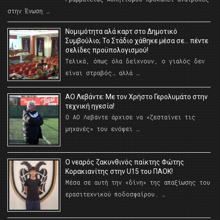
στην Ένωση …
Νομιμότητα αλά καρτ στο Δημοτικό
Συμβούλιο; Το Στάδιο χάθηκε μέσα σε… πέντε
σελίδες προϋπολογισμού!
Τελικά, όπως όλα δείχνουν, ο γιαλός δεν
είναι στραβός… αλλά …
ΑΟ Λεβάντε: Με τον Χρήστο Γερολυμάτο στην
τεχνική ηγεσία!
Ο ΑΟ Λεβάντε άρχισε να «ζεσταίνει τις
μηχανές» του ενόψει …
O νεαρός ζακυνθινός παίκτης Φώτης
Κορακιανίτης στην U15 του ΠΑΟΚ!
Μέσα σε αυτή την «δίνη» της απαξίωσης του
ερασιτεχνικού ποδοσφαίρου. …