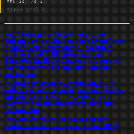
Δεκ 30, 2015
Αφήστε σχόλιο
Καμιά αλλαγή δεν θα γίνει όπως όλα
δείχνουν στις ομάδες που δεν πληρούν τις
προϋποθέσεις επιτήρησης (Καλλιθέα,
Παναχαϊκή, ΑΕΛ, Ολυμπιακός Βόλου,
Ζάκυνθος και Εργοτέλης δεν μπορούν να
κάνουν μεταγραφές την περίοδο του
Ιανουαρίου
Δύσκολα θα αλλάξει κατεύθυνση η ΕΠΟ
καθώς έχει στα χέρια της δεδικασμένο με
την Λάρισα να χάνει την υπόθεση στο
Διαιτητικό αν και δεν υπάρχει επίσημη
ανακοίνωση.
Έναν παίκτη γεννημένο άνω του 1995
μπορεί να κάνει μεταγραφή η Ζάκυνθος!