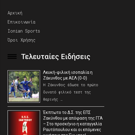
Αρχική
Επικοινωνία
Ionian Sports
Όροι Χρήσης
Τελευταίες Ειδήσεις
Λευκή-φιλική ισοπαλία η
Ζάκυνθος με ΑΕΛ (0-0)
Η Ζάκυνθος έδωσε το πρώτο
δυνατό φιλικό τεστ της
θερινής …
Έκπτωτο το Δ.Σ. της ΕΠΣ
Ζακύνθου με απόφαση της ΓΓΑ
– Στο προσκήνιο η καταγγελία
Ραυτόπουλου και οι επόμενες