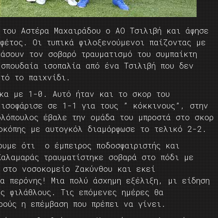
 του Αστέρα Μαχαιράδου ο ΑΟ Τσιλιβή και άφησε
 φέτος. Οι τυπικά φιλοξενούμενοι παίζοντας με
ράσουν τον σοβαρό τραυματισμό του συμπαίκτη
 σπουδαία ισοπαλία από ένα Τσιλιβή που δεν
υτό το παιχνίδι.
γκα με 1-0. Αυτό ήταν και το σκορ του
 ισοφάρισε σε 1-1 για τους ” κόκκινους”, στην
ολόπουλος έβαλε την ομάδα του μπροστά στο σκορ
οκόπης με αυτογκόλ διαμόρφωσε το τελικό 2-2.
ουμε ότι ο έμπειρος ποδοσφαιριστής και
Καλαμαράς τραυματίστηκε σοβαρά στο πόδι με
 στο νοσοκομείο Ζακύνθου και εκεί
α περόνης! Μια πολύ άσχημη εξέλιξη, μι είδηση
ς φιλάθλους. Τις επόμενες ημέρες θα
ρούς η επέμβαση που πρέπει να γίνει.