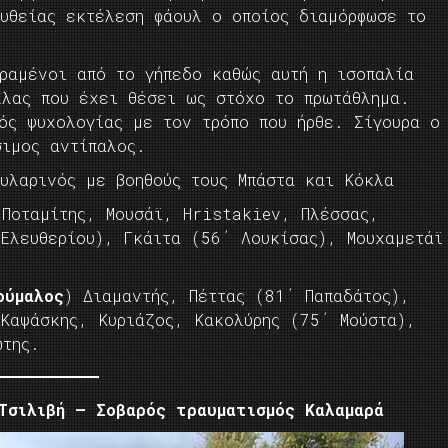
υθείας εκτέλεση φάουλ ο οποίος διαμόρφωσε το
κραμένοι από το γήπεδο καθώς αυτή η ισοπαλία
λλας που έχει θέσει ως στόχο το πρωτάθλημα.
ός ψυχολογίας με τον τρόπο που ήρθε. Σίγουρα ο
σιμος αντίπαλος.
υλαρινός με βοηθούς τους Μπάστα και Κόκλα
Ποταμίτης, Μουσάϊ, Hristakiev, Πλέσσας,
 Ελευθερίου), Γκάιτα (56΄ Λουκίσας), Μουχαμετάϊ
ούμαλος
) Διαμαντής, Πέττας (81΄ Παπαδάτος),
 Καψάσκης, Κυριάζος, Κακολύρης (75΄ Μούστα),
ώτης.
σιλιβή – Σοβαρός τραυματισμός Καλαμαρά