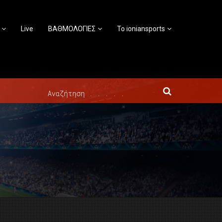
Live
ΒΑΘΜΟΛΟΓΙΕΣ
Το ioniansports