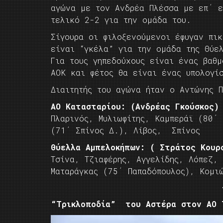
αγώνα με τον Ανδρέα Πλέσσα με επ΄ ε
τελικό 2-2 για την ομάδα του.
Σίγουρα οι φιλοξενούμενοι έφυγαν πι
είναι “γκέλα” για την ομάδα της Θύε
Για τους γηπεδούχους είναι ένας βαθμ
ΑΟΚ και φέτος θα είναι ένας υπολογί
Διαιτητής του αγώνα ήταν ο Αντώνης Π
ΑΟ Κατασταρίου: (Ανδρέας Γκούσκος)
Πλαρινός, Μυλιωφίτης, Καμπεράϊ (80΄
(71΄ Σπίνος Δ.), Λίβος, Σπίνος
Θύελλα Αμπελοκήπων: ( Στράτος Κουρ
Τσίνα, Τζιαφέρης, Αγγελίδης, Λόπεζ,
Ματαράγκας (75΄ Παπαδόπουλος), Κομι
“Τρικλοποδία” του Αστέρα στον ΑΟ Τ