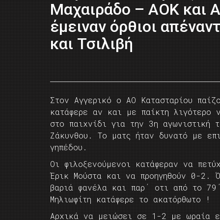
Μαχαιράδο – ΑΟΚ και 
έμειναν όρθιοι απέναν
και Τσιλιβή
Στον Αγγερικό ο ΑΟ Κατασταρίου παίζ
κατάφερε αν και με παίκτη λιγότερο 
στο παιχνίδι για την 3η αγωνιστική τ
Ζάκυνθου. Το ματς ήταν δυνατό με επ
γηπέδου.
Οι φιλοξενούμενοι κατάφεραν να πετύ
Έρικ Μούστα και να προηγηθούν 0-2. 
βαριά φανέλα και παρ΄ οτι από το 79
Μηλιωφίτη κατάφερε το ακατόρθωτο !
Αρχικά να μειώσει σε 1-2 με ωραία ε