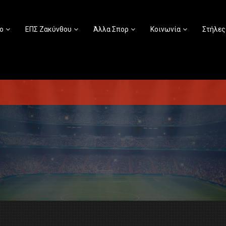
ο
ΕΠΣ Ζακύνθου
Άλλα Σπορ
Κοινωνία
Στήλες