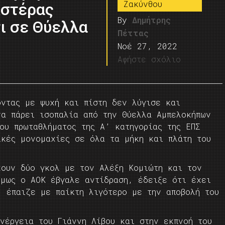
Ζακύνθου
Αστέρας
By
Δημήτρης
τι σε Θύελλα
Πέττας
Νοέ 27, 2022
Αφήστε σχόλιο
οντας με ψυχή και πίστη δεν λύγισε και
να πάρει ισοπαλία από την Θύελλα Αμπελοκήπων
ου πρωταθλήματος της Α’ κατηγορίας της ΕΠΣ
ικές μονομαχίες σε όλα τα μήκη και πλάτη του
χουν δύο γκολ με τον Αλέξη Κομιώτη και τον
Όμως ο ΑΟΚ έβγαλε αντίδραση, έδειξε ότι έχει
΄ έπαιζε με παίκτη λιγότερο με την αποβολή του
νέργεια του Γιάννη Λίβου και στην εκπνοή του