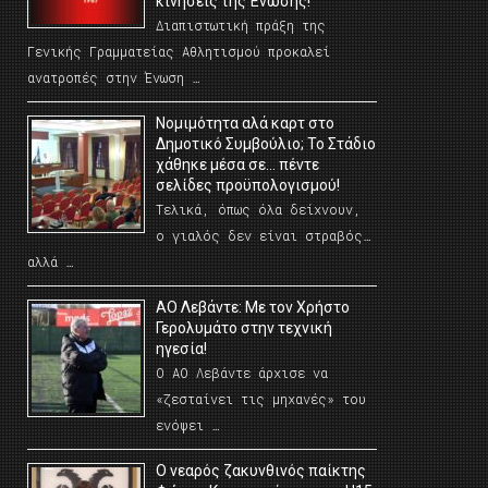
κινήσεις της Ένωσης!
Διαπιστωτική πράξη της
Γενικής Γραμματείας Αθλητισμού προκαλεί
ανατροπές στην Ένωση …
Νομιμότητα αλά καρτ στο
Δημοτικό Συμβούλιο; Το Στάδιο
χάθηκε μέσα σε… πέντε
σελίδες προϋπολογισμού!
Τελικά, όπως όλα δείχνουν,
ο γιαλός δεν είναι στραβός…
αλλά …
ΑΟ Λεβάντε: Με τον Χρήστο
Γερολυμάτο στην τεχνική
ηγεσία!
Ο ΑΟ Λεβάντε άρχισε να
«ζεσταίνει τις μηχανές» του
ενόψει …
O νεαρός ζακυνθινός παίκτης