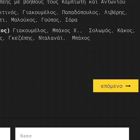
πέης με βοηθούς τους Καμπιώτη και Αντωνίου
τινός, Γιακουμέλος, Παπαδόπουλος, Λιβέρης,
τι, Μαλούχος, Γούπος, Σόρα
οχος)
Γιακουμέλος, Μπάχος Χ., Σολωμός, Κάκος,
ης, Γκεζέπης, Νταλανάϊ, Μπάχος
επόμενο