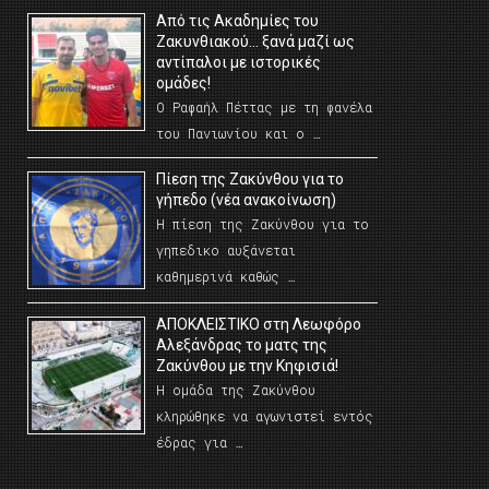
Από τις Ακαδημίες του
Ζακυνθιακού… ξανά μαζί ως
αντίπαλοι με ιστορικές
ομάδες!
Ο Ραφαήλ Πέττας με τη φανέλα
του Πανιωνίου και ο …
Πίεση της Ζακύνθου για το
γήπεδο (νέα ανακοίνωση)
Η πίεση της Ζακύνθου για το
γηπεδικο αυξάνεται
καθημερινά καθώς …
AΠΟΚΛΕΙΣΤΙΚΟ στη Λεωφόρο
Αλεξάνδρας το ματς της
Ζακύνθου με την Κηφισιά!
Η ομάδα της Ζακύνθου
κληρώθηκε να αγωνιστεί εντός
έδρας για …