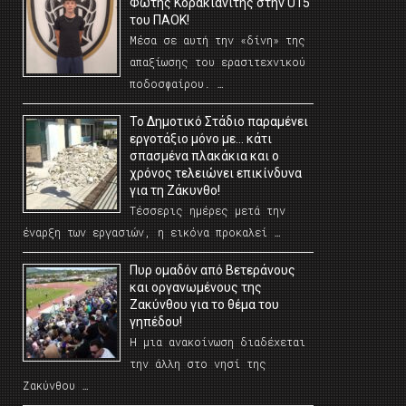
Φώτης Κορακιανίτης στην U15
του ΠΑΟΚ!
Μέσα σε αυτή την «δίνη» της
απαξίωσης του ερασιτεχνικού
ποδοσφαίρου. …
Το Δημοτικό Στάδιο παραμένει
εργοτάξιο μόνο με… κάτι
σπασμένα πλακάκια και ο
χρόνος τελειώνει επικίνδυνα
για τη Ζάκυνθο!
Τέσσερις ημέρες μετά την
έναρξη των εργασιών, η εικόνα προκαλεί …
Πυρ ομαδόν από Βετεράνους
και οργανωμένους της
Ζακύνθου για το θέμα του
γηπέδου!
Η μια ανακοίνωση διαδέχεται
την άλλη στο νησί της
Ζακύνθου …