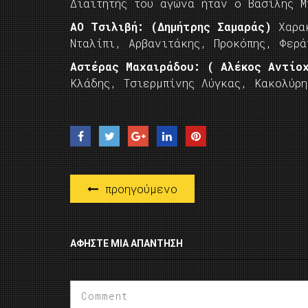
Διαιτητής του αγώνα ήταν ο Βασίλης Μ
ΑΟ Τσιλιβή: (Δημήτρης Σαμαράς)
Χαρακ
Νταλίπι, Αρβανιτάκης, Προκόπης, Φερά
Αστέρας Μαχαιράδου: ( Aλέκος Αντί
Κλάδης, Τσιερμπίνης Λύγκας, Κακολύρ
προηγούμενο
ΑΦΉΣΤΕ ΜΙΑ ΑΠΆΝΤΗΣΗ