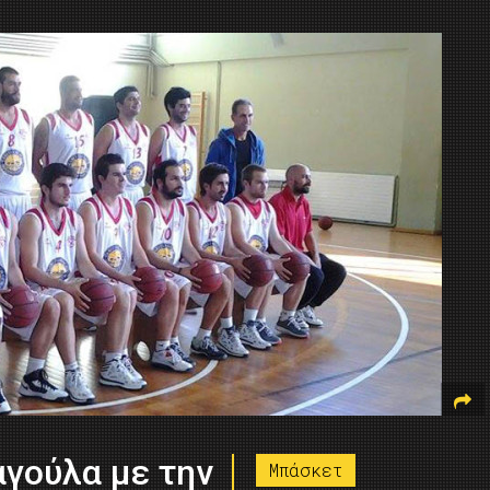
γούλα με την
Μπάσκετ