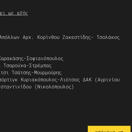
ει ως εξής
Απόλλων Αρχ. Κορίνθου Ζακεστίδης- Τσολάκος
Καρακάσης-Σοφιανόπουλος
ί Τσαρούχα-Στρέμπας
τσι Τσάτσης-Μουρμούρης
πόρτιγκ Κυριακόπουλος-Λιότσος ΔΑΚ (Αγρινίου
νσταντινίδου (Νικολόπουλος)
επόμενο