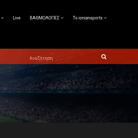
Live
ΒΑΘΜΟΛΟΓΙΕΣ
Το ioniansports