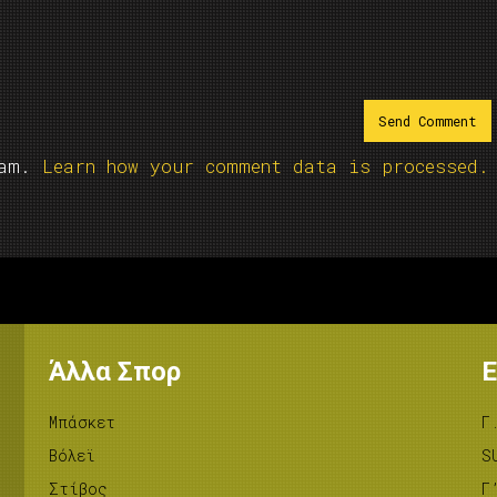
pam.
Learn how your comment data is processed.
Άλλα Σπορ
Ε
Μπάσκετ
Γ
Βόλεϊ
S
Στίβος
Γ