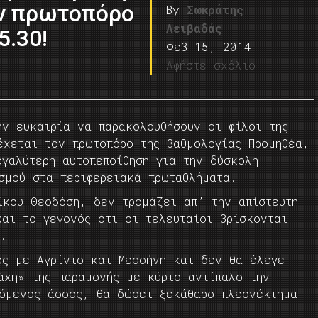
ον πρωτοπόρο
By
Σωκράτης
Λειβαδάς
5.30!
Φεβ 15, 2014
Αφήστε σχόλιο
ην ευκαιρία να παρακολουθήσουν οι φίλοι της
έχεται τον πρωτοπόρο της βαθμολογίας Προμηθέα,
γαλύτερη αυτοπεποίθηση για την δύσκολη
σμού στα περιφερειακά πρωταθλήματα.
ίκου Θεοδόση, δεν τρομάζει απ’ την απίστευτη
και το γεγονός ότι οι τελευταίοι βρίσκονται
α.
ες με Αγρίνιο και Μεσσήνη και δεν θα έλεγε
άχη» της παραμονής με κύριο αντίπαλο την
όμενος άσσος, θα δώσει ξεκάθαρο πλεονέκτημα