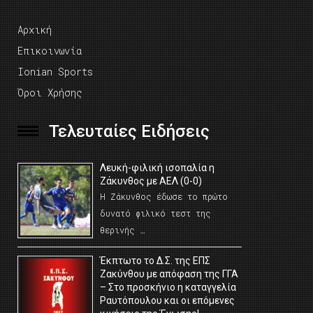
Αρχική
Επικοινωνία
Ionian Sports
Όροι Χρήσης
Τελευταίες Ειδήσεις
Λευκή-φιλική ισοπαλία η
Ζάκυνθος με ΑΕΛ (0-0)
Η Ζάκυνθος έδωσε το πρώτο
δυνατό φιλικό τεστ της
θερινής …
Έκπτωτο το Δ.Σ. της ΕΠΣ
Ζακύνθου με απόφαση της ΓΓΑ
– Στο προσκήνιο η καταγγελία
Ραυτόπουλου και οι επόμενες