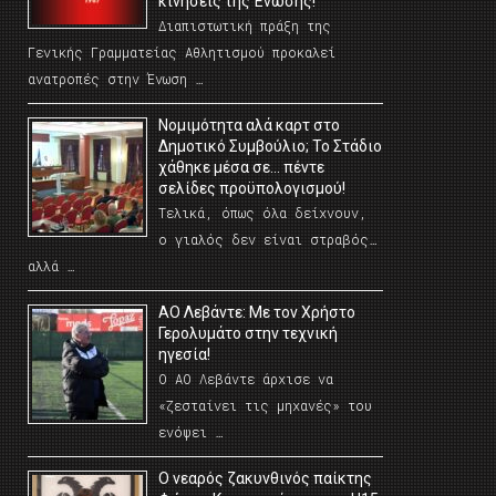
κινήσεις της Ένωσης!
Διαπιστωτική πράξη της
Γενικής Γραμματείας Αθλητισμού προκαλεί
ανατροπές στην Ένωση …
Νομιμότητα αλά καρτ στο
Δημοτικό Συμβούλιο; Το Στάδιο
χάθηκε μέσα σε… πέντε
σελίδες προϋπολογισμού!
Τελικά, όπως όλα δείχνουν,
ο γιαλός δεν είναι στραβός…
αλλά …
ΑΟ Λεβάντε: Με τον Χρήστο
Γερολυμάτο στην τεχνική
ηγεσία!
Ο ΑΟ Λεβάντε άρχισε να
«ζεσταίνει τις μηχανές» του
ενόψει …
O νεαρός ζακυνθινός παίκτης