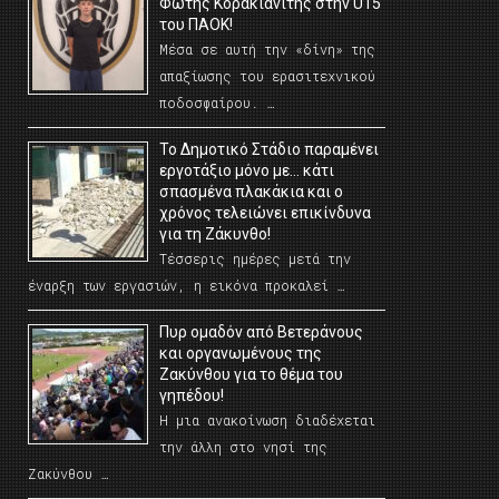
Φώτης Κορακιανίτης στην U15
του ΠΑΟΚ!
Μέσα σε αυτή την «δίνη» της
απαξίωσης του ερασιτεχνικού
ποδοσφαίρου. …
Το Δημοτικό Στάδιο παραμένει
εργοτάξιο μόνο με… κάτι
σπασμένα πλακάκια και ο
χρόνος τελειώνει επικίνδυνα
για τη Ζάκυνθο!
Τέσσερις ημέρες μετά την
έναρξη των εργασιών, η εικόνα προκαλεί …
Πυρ ομαδόν από Βετεράνους
και οργανωμένους της
Ζακύνθου για το θέμα του
γηπέδου!
Η μια ανακοίνωση διαδέχεται
την άλλη στο νησί της
Ζακύνθου …