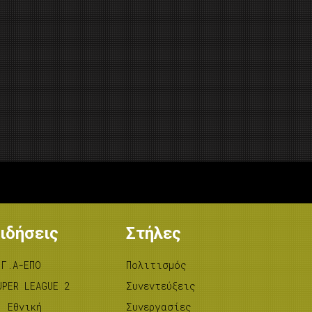
ιδήσεις
Στήλες
.Γ.Α-ΕΠΟ
Πολιτισμός
UPER LEAGUE 2
Συνεντεύξεις
’ Εθνική
Συνεργασίες