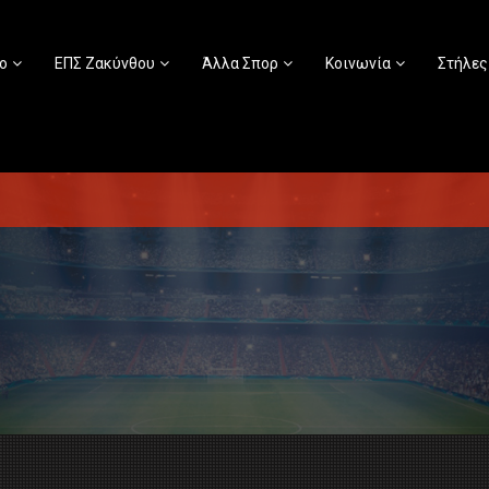
ο
ΕΠΣ Ζακύνθου
Άλλα Σπορ
Κοινωνία
Στήλες