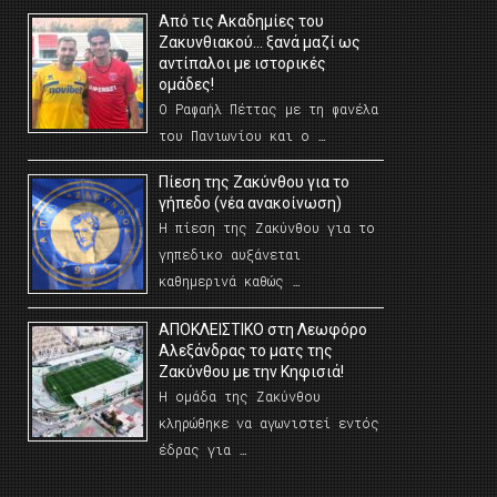
Από τις Ακαδημίες του
Ζακυνθιακού… ξανά μαζί ως
αντίπαλοι με ιστορικές
ομάδες!
Ο Ραφαήλ Πέττας με τη φανέλα
του Πανιωνίου και ο …
Πίεση της Ζακύνθου για το
γήπεδο (νέα ανακοίνωση)
Η πίεση της Ζακύνθου για το
γηπεδικο αυξάνεται
καθημερινά καθώς …
AΠΟΚΛΕΙΣΤΙΚΟ στη Λεωφόρο
Αλεξάνδρας το ματς της
Ζακύνθου με την Κηφισιά!
Η ομάδα της Ζακύνθου
κληρώθηκε να αγωνιστεί εντός
έδρας για …