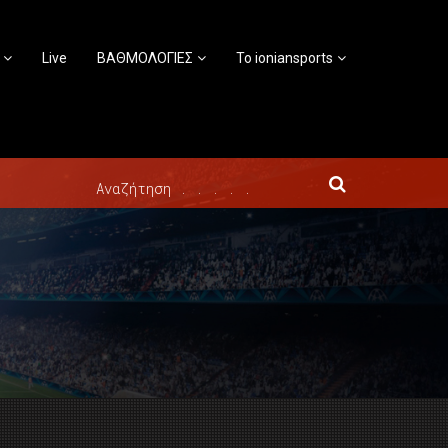
Live
ΒΑΘΜΟΛΟΓΙΕΣ
Το ioniansports