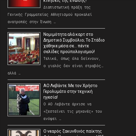
κινήσεις της Ένωσης!
Διαπιστωτική πράξη της
Γενικής Γραμματείας Αθλητισμού προκαλεί
ανατροπές στην Ένωση …
Νομιμότητα αλά καρτ στο
Δημοτικό Συμβούλιο; Το Στάδιο
χάθηκε μέσα σε… πέντε
σελίδες προϋπολογισμού!
Τελικά, όπως όλα δείχνουν,
ο γιαλός δεν είναι στραβός…
αλλά …
ΑΟ Λεβάντε: Με τον Χρήστο
Γερολυμάτο στην τεχνική
ηγεσία!
Ο ΑΟ Λεβάντε άρχισε να
«ζεσταίνει τις μηχανές» του
ενόψει …
O νεαρός ζακυνθινός παίκτης