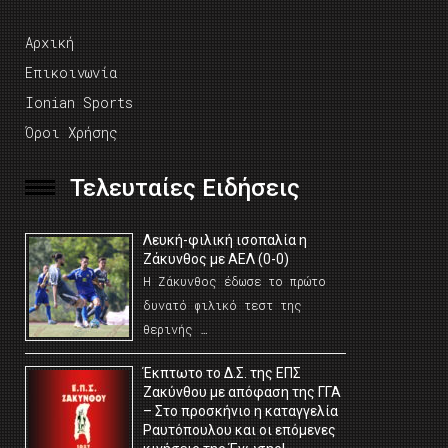
Αρχική
Επικοινωνία
Ionian Sports
Όροι Χρήσης
Τελευταίες Ειδήσεις
Λευκή-φιλική ισοπαλία η
Ζάκυνθος με ΑΕΛ (0-0)
Η Ζάκυνθος έδωσε το πρώτο
δυνατό φιλικό τεστ της
θερινής …
Έκπτωτο το Δ.Σ. της ΕΠΣ
Ζακύνθου με απόφαση της ΓΓΑ
– Στο προσκήνιο η καταγγελία
Ραυτόπουλου και οι επόμενες