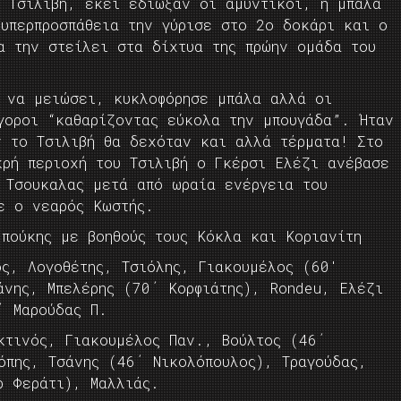
υ Τσιλιβή, εκεί έδιωξαν οι αμυντικοί, η μπάλα
 υπερπροσπάθεια την γύρισε στο 2ο δοκάρι και ο
 την στείλει στα δίχτυα της πρώην ομάδα του
ε να μειώσει, κυκλοφόρησε μπάλα αλλά οι
γοροι “καθαρίζοντας εύκολα την μπουγάδα”. Ήταν
ν το Τσιλιβή θα δεχόταν και αλλά τέρματα! Στο
κρή περιοχή του Τσιλιβή ο Γκέρσι Ελέζι ανέβασε
 Τσουκαλας μετά από ωραία ενέργεια του
ε ο νεαρός Κωστής.
μπούκης με βοηθούς τους Κόκλα και Κοριανίτη
ς, Λογοθέτης, Τσιόλης, Γιακουμέλος (60′
άνης, Μπελέρης (70΄ Κορφιάτης), Rondeu, Ελέζι
΄ Μαρούδας Π.
τινός, Γιακουμέλος Παν., Βούλτος (46΄
όπης, Τσάνης (46΄ Νικολόπουλος), Τραγούδας,
λτρ Φεράτι), Μαλλιάς.