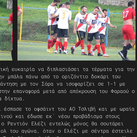
ική ευκαιρία να διπλασιάσει τα τέρματα για την
ην μπάλα πάνω από το οριζόντιο δοκάρι του
πάντηση με τον Σόρα να ισοφαρίζει σε 1-1 με
στην επαναφορά μετά από απόκρουση του Φαραού ο
α δίχτυα.
ι έσπασε το οφσάιντ του ΑΟ Τσλιβή και με ωραία
τινού και έδωσε εκ΄ νέου προβάδισμα στους
 ο Ρεντιόν Ελέζι εντελώς μόνος θα σουτάρει
κολ του αγώνα, όταν ο Ελέζι με σέντρα έστειλε