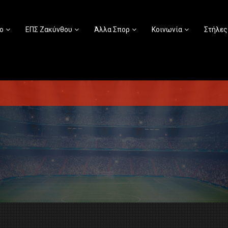
ο
ΕΠΣ Ζακύνθου
Άλλα Σπορ
Κοινωνία
Στήλες