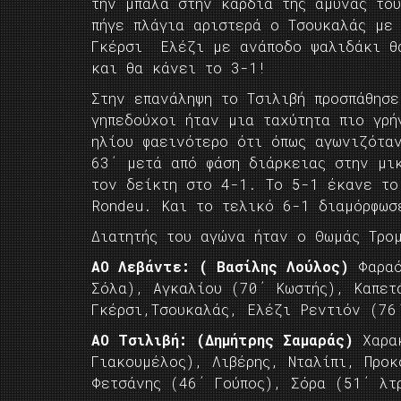
την μπάλα στην καρδιά της άμυνας το
πήγε πλάγια αριστερά ο Τσουκαλάς με
Γκέρσι Ελέζι με ανάποδο ψαλιδάκι θα
και θα κάνει το 3-1!
Στην επανάληψη το Τσιλιβή προσπάθησ
γηπεδούχοι ήταν μια ταχύτητα πιο γρή
ηλίου φαεινότερο ότι όπως αγωνιζότα
63΄ μετά από φάση διάρκειας στην μι
τον δείκτη στο 4-1. Το 5-1 έκανε το
Rondeu. Και το τελικό 6-1 διαμόρφωσ
Διατητής του αγώνα ήταν ο Θωμάς Τρο
ΑΟ Λεβάντε: ( Bασίλης Λούλος)
Φαραό
Σόλα), Αγκαλίου (70΄ Κωστής), Καπετ
Γκέρσι,Τσουκαλάς, Ελέζι Ρεντιόν (76
ΑΟ Τσιλιβή: (Δημήτρης Σαμαράς)
Χαρακ
Γιακουμέλος), Λιβέρης, Νταλίπι, Προκ
Φετσάνης (46΄ Γούπος), Σόρα (51΄ 