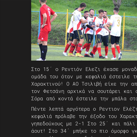
Στο 15΄ ο Ρεντιόν Ελεζι έχασε μοναδ
ομάδα του όταν με κεφαλιά έστειλε τ
Χαρακτινού! Ο ΑΟ Τσιλιβή είχε την α
τον Φετσάνη αρχικά να σουτάρει και 
Σόρα από κοντά έστειλε την μπάλα στ
Πέντε λεπτά αργότερα ο Ρεντιον Ελέζ
κεφαλιά πρόλαβε την έξοδο του Χαρακ
γηπεδούχους με 2-1 Στο 25΄ και πάλι
άουτ! Στο 34΄ μπήκε το πιο όμορφο γ