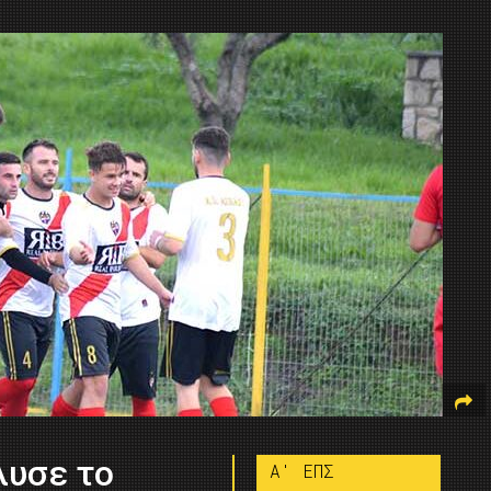
λυσε το
A' ΕΠΣ