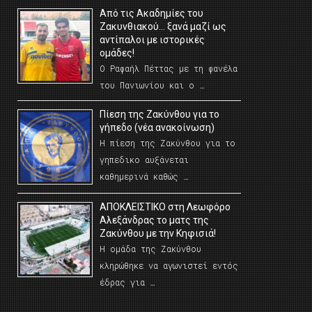
Από τις Ακαδημίες του
Ζακυνθιακού… ξανά μαζί ως
αντίπαλοι με ιστορικές
ομάδες!
Ο Ραφαήλ Πέττας με τη φανέλα
του Πανιωνίου και ο …
Πίεση της Ζακύνθου για το
γήπεδο (νέα ανακοίνωση)
Η πίεση της Ζακύνθου για το
γηπεδικο αυξάνεται
καθημερινά καθώς …
AΠΟΚΛΕΙΣΤΙΚΟ στη Λεωφόρο
Αλεξάνδρας το ματς της
Ζακύνθου με την Κηφισιά!
Η ομάδα της Ζακύνθου
κληρώθηκε να αγωνιστεί εντός
έδρας για …