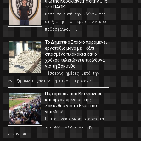
Φώτης Κορακιανίτης στην U15
του ΠΑΟΚ!
Μέσα σε αυτή την «δίνη» της
απαξίωσης του ερασιτεχνικού
ποδοσφαίρου. …
Το Δημοτικό Στάδιο παραμένει
εργοτάξιο μόνο με… κάτι
σπασμένα πλακάκια και ο
χρόνος τελειώνει επικίνδυνα
για τη Ζάκυνθο!
Τέσσερις ημέρες μετά την
έναρξη των εργασιών, η εικόνα προκαλεί …
Πυρ ομαδόν από Βετεράνους
και οργανωμένους της
Ζακύνθου για το θέμα του
γηπέδου!
Η μια ανακοίνωση διαδέχεται
την άλλη στο νησί της
Ζακύνθου …