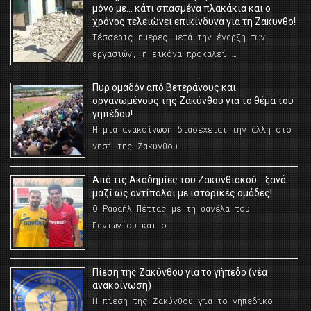
μόνο με… κάτι σπασμένα πλακάκια και ο
χρόνος τελειώνει επικίνδυνα για τη Ζάκυνθο!
Τέσσερις ημέρες μετά την έναρξη των
εργασιών, η εικόνα προκαλεί …
Πυρ ομαδόν από Βετεράνους και
οργανωμένους της Ζακύνθου για το θέμα του
γηπέδου!
Η μια ανακοίνωση διαδέχεται την άλλη στο
νησί της Ζακύνθου …
Από τις Ακαδημίες του Ζακυνθιακού… ξανά
μαζί ως αντίπαλοι με ιστορικές ομάδες!
Ο Ραφαήλ Πέττας με τη φανέλα του
Πανιωνίου και ο …
Πίεση της Ζακύνθου για το γήπεδο (νέα
ανακοίνωση)
Η πίεση της Ζακύνθου για το γηπεδικο