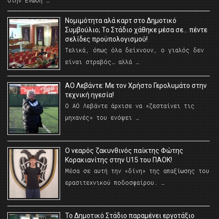
Νομιμότητα αλά καρτ στο Δημοτικό
Συμβούλιο; Το Στάδιο χάθηκε μέσα σε… πέντε
σελίδες προϋπολογισμού!
Τελικά, όπως όλα δείχνουν, ο γιαλός δεν
είναι στραβός… αλλά …
ΑΟ Λεβάντε: Με τον Χρήστο Γερολυμάτο στην
τεχνική ηγεσία!
Ο ΑΟ Λεβάντε άρχισε να «ζεσταίνει τις
μηχανές» του ενόψει …
O νεαρός ζακυνθινός παίκτης Φώτης
Κορακιανίτης στην U15 του ΠΑΟΚ!
Μέσα σε αυτή την «δίνη» της απαξίωσης του
ερασιτεχνικού ποδοσφαίρου. …
Το Δημοτικό Στάδιο παραμένει εργοτάξιο