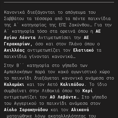
Κανονικά διεξάγονται το απόγευμα του
Σαββάτου τα τέσσερα από τα πέντε παιχνίδια
της Α΄ κατηγορίας της ΕΠΣ Ζακύνθου… Για την
Α΄ κατηγορία τόσο στα ορεινά όπου η
ΑΕ
Αγίου Λέοντα
Αντιμετωπίσει την
ΑΕ
Γερακαρίων,
όσο και στον Πλάνο όπου ο
Αχιλλέας
αντιμετωπίζει τον
Ελατιακό
τα
παιχνίδια γίνονται κανονικά…
Στην Β΄΄ κατηγορία στο γήπεδο των
Αμπελοκήπων παρά τον κακό αγωνιστικό χώρο
το παιχνίδι διεξάγεται κανονικά ανάμεσα στο
Καλαμάκι
και τον Αετό
Καλιπάδου
. Το ίδιο
συμβαίνει στην Λιθακιά όπου το
Κερί
αντιμετωπίζει τον
ΑΟ Λεβάντε
… Στο γήπεδο
του Αγγερικού το παιχνίδι ανάμεσα στον
Αίολο Σαρακηνάδου
και τον
Αλικανά
ματαιώθηκε λόγω ακαταλληλότητας του