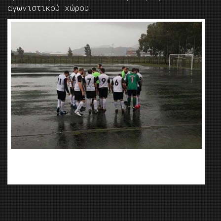
αγωνιστικού χώρου
φωτο από το παιχνίδι Καλαμάκι-Αετός Καλιπάδου με το
γήπεδο των Αμπελοκήπων μια απέραντη λίμνη. Ευχαριστούμε
τον Κ. Συνετό για την φωτογραφία