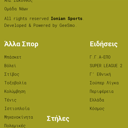
ΑΠΣ Ζάκυνθος
Ομάδα Νέων
All rights reserved
Ionian Sports
.
Developed & Powered by
GeeSmo
.
Άλλα Σπορ
Ειδήσεις
Μπάσκετ
Γ.Γ.Α-ΕΠΟ
Βόλεϊ
SUPER LEAGUE 2
Στίβος
Γ’ Εθνική
Tοξοβολία
Σούπερ Λίγκα
Κολύμβηση
Περιφέρεια
Τένις
Ελλάδα
Ιστιοπλοΐα
Κόσμος
Μηχανοκίνητα
Στήλες
Πολεμικές