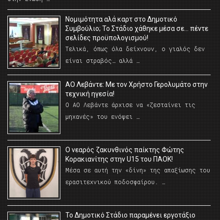
Νομιμότητα αλά καρτ στο Δημοτικό
Συμβούλιο; Το Στάδιο χάθηκε μέσα σε… πέντε
σελίδες προϋπολογισμού!
Τελικά, όπως όλα δείχνουν, ο γιαλός δεν
είναι στραβός… αλλά …
ΑΟ Λεβάντε: Με τον Χρήστο Γερολυμάτο στην
τεχνική ηγεσία!
Ο ΑΟ Λεβάντε άρχισε να «ζεσταίνει τις
μηχανές» του ενόψει …
O νεαρός ζακυνθινός παίκτης Φώτης
Κορακιανίτης στην U15 του ΠΑΟΚ!
Μέσα σε αυτή την «δίνη» της απαξίωσης του
ερασιτεχνικού ποδοσφαίρου. …
Το Δημοτικό Στάδιο παραμένει εργοτάξιο