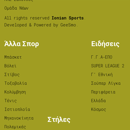
Ομάδα Νέων
All rights reserved
Ionian Sports
.
Developed & Powered by
GeeSmo
.
Άλλα Σπορ
Ειδήσεις
Μπάσκετ
Γ.Γ.Α-ΕΠΟ
Βόλεϊ
SUPER LEAGUE 2
Στίβος
Γ’ Εθνική
Tοξοβολία
Σούπερ Λίγκα
Κολύμβηση
Περιφέρεια
Τένις
Ελλάδα
Ιστιοπλοΐα
Κόσμος
Μηχανοκίνητα
Στήλες
Πολεμικές