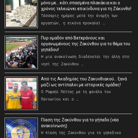
μόνο με… κάτι σπασμένα πλακάκια και ο
χρόνος τελειώνει επικίνδυνα για τη Ζάκυνθο!
Τέσσερις ημέρες μετά την έναρξη των
εργασιών, η εικόνα προκαλεί …
Πυρ ομαδόν από Βετεράνους και
οργανωμένους της Ζακύνθου για το θέμα του
γηπέδου!
Η μια ανακοίνωση διαδέχεται την άλλη στο
νησί της Ζακύνθου …
Από τις Ακαδημίες του Ζακυνθιακού… ξανά
μαζί ως αντίπαλοι με ιστορικές ομάδες!
Ο Ραφαήλ Πέττας με τη φανέλα του
Πανιωνίου και ο …
Πίεση της Ζακύνθου για το γήπεδο (νέα
ανακοίνωση)
Η πίεση της Ζακύνθου για το γηπεδικο