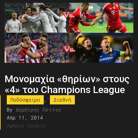
Μονομαχία «θηρίων» στους
«4» του Champions League
Ποδόσφαιρο
,
Διεθνή
By
Δημήτρης Πέττας
Απρ 11, 2014
Αφήστε σχόλιο