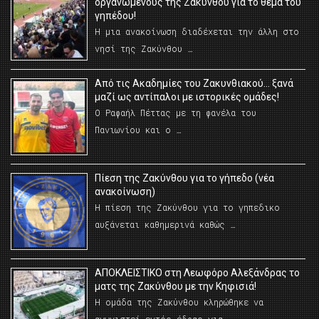
οργανωμένους της Ζακύνθου για το θέμα του
γηπέδου!
Η μια ανακοίνωση διαδέχεται την άλλη στο
νησί της Ζακύνθου …
Από τις Ακαδημίες του Ζακυνθιακού… ξανά
μαζί ως αντίπαλοι με ιστορικές ομάδες!
Ο Ραφαήλ Πέττας με τη φανέλα του
Πανιωνίου και ο …
Πίεση της Ζακύνθου για το γήπεδο (νέα
ανακοίνωση)
Η πίεση της Ζακύνθου για το γηπεδικο
αυξάνεται καθημερινά καθώς …
AΠΟΚΛΕΙΣΤΙΚΟ στη Λεωφόρο Αλεξάνδρας το
ματς της Ζακύνθου με την Κηφισιά!
Η ομάδα της Ζακύνθου κληρώθηκε να