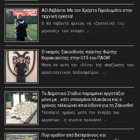
ΑΟ Λεβάντε: Με τον Χρήστο Γερολυμάτο στην
τεχνική ηγεσία!
Ο ΑΟ Λεβάντε άρχισε να «ζεσταίνει τις
μηχανές» του ενόψει …
O νεαρός ζακυνθινός παίκτης Φώτης
Κορακιανίτης στην U15 του ΠΑΟΚ!
Μέσα σε αυτή την «δίνη» της απαξίωσης του
ερασιτεχνικού ποδοσφαίρου. …
Το Δημοτικό Στάδιο παραμένει εργοτάξιο
μόνο με… κάτι σπασμένα πλακάκια και ο
χρόνος τελειώνει επικίνδυνα για τη Ζάκυνθο!
Τέσσερις ημέρες μετά την έναρξη των
εργασιών, η εικόνα προκαλεί …
Πυρ ομαδόν από Βετεράνους και