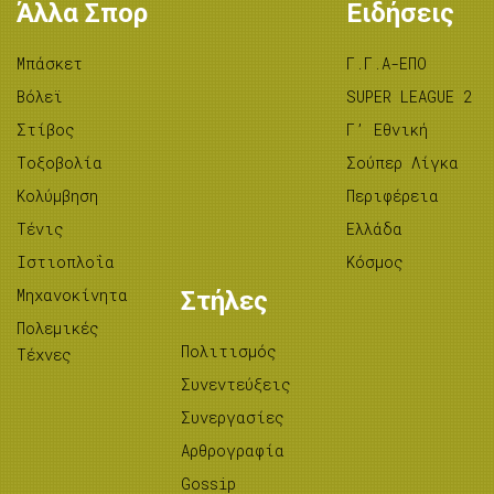
Άλλα Σπορ
Ειδήσεις
Μπάσκετ
Γ.Γ.Α-ΕΠΟ
Βόλεϊ
SUPER LEAGUE 2
Στίβος
Γ’ Εθνική
Tοξοβολία
Σούπερ Λίγκα
Κολύμβηση
Περιφέρεια
Τένις
Ελλάδα
Ιστιοπλοΐα
Κόσμος
Μηχανοκίνητα
Στήλες
Πολεμικές
Πολιτισμός
Τέχνες
Συνεντεύξεις
Συνεργασίες
Αρθρογραφία
Gossip