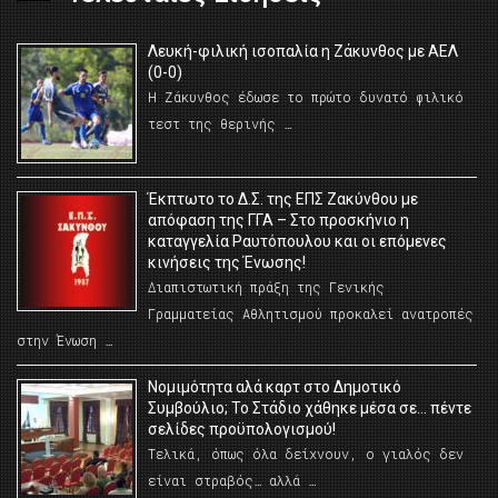
Λευκή-φιλική ισοπαλία η Ζάκυνθος με ΑΕΛ
(0-0)
Η Ζάκυνθος έδωσε το πρώτο δυνατό φιλικό
τεστ της θερινής …
Έκπτωτο το Δ.Σ. της ΕΠΣ Ζακύνθου με
απόφαση της ΓΓΑ – Στο προσκήνιο η
καταγγελία Ραυτόπουλου και οι επόμενες
κινήσεις της Ένωσης!
Διαπιστωτική πράξη της Γενικής
Γραμματείας Αθλητισμού προκαλεί ανατροπές
στην Ένωση …
Νομιμότητα αλά καρτ στο Δημοτικό
Συμβούλιο; Το Στάδιο χάθηκε μέσα σε… πέντε
σελίδες προϋπολογισμού!
Τελικά, όπως όλα δείχνουν, ο γιαλός δεν
είναι στραβός… αλλά …