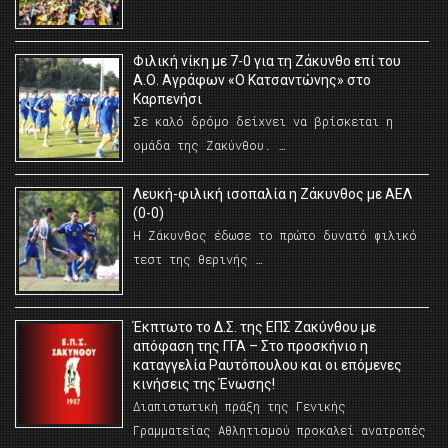
Φιλική νίκη με 7-0 για τη Ζάκυνθο επί του
Α.Ο. Αγράφων «Ο Κατσαντώνης» στο
Καρπενήσι
Σε καλό δρόμο δείχνει να βρίσκεται η
ομάδα της Ζακύνθου. …
Λευκή-φιλική ισοπαλία η Ζάκυνθος με ΑΕΛ
(0-0)
Η Ζάκυνθος έδωσε το πρώτο δυνατό φιλικό
τεστ της θερινής …
Έκπτωτο το Δ.Σ. της ΕΠΣ Ζακύνθου με
απόφαση της ΓΓΑ – Στο προσκήνιο η
καταγγελία Ραυτόπουλου και οι επόμενες
κινήσεις της Ένωσης!
Διαπιστωτική πράξη της Γενικής
Γραμματείας Αθλητισμού προκαλεί ανατροπές