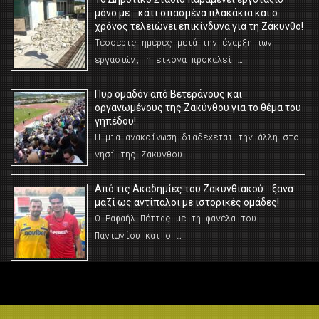
μόνο με… κάτι σπασμένα πλακάκια και ο
χρόνος τελειώνει επικίνδυνα για τη Ζάκυνθο!
Τέσσερις ημέρες μετά την έναρξη των
εργασιών, η εικόνα προκαλεί …
Πυρ ομαδόν από Βετεράνους και
οργανωμένους της Ζακύνθου για το θέμα του
γηπέδου!
Η μια ανακοίνωση διαδέχεται την άλλη στο
νησί της Ζακύνθου …
Από τις Ακαδημίες του Ζακυνθιακού… ξανά
μαζί ως αντίπαλοι με ιστορικές ομάδες!
Ο Ραφαήλ Πέττας με τη φανέλα του
Πανιωνίου και ο …