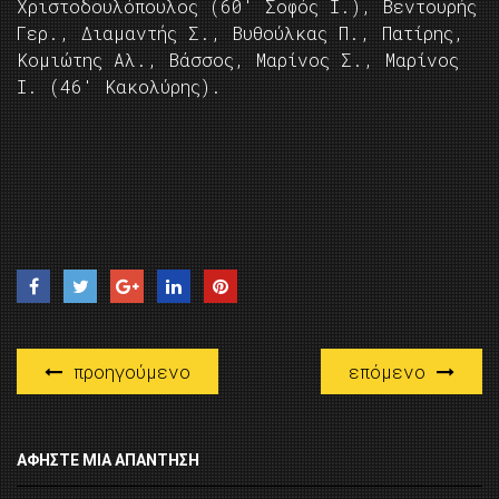
Χριστοδουλόπουλος (60′ Σοφός Ι.), Βεντουρής
Γερ., Διαμαντής Σ., Βυθούλκας Π., Πατίρης,
Κομιώτης Αλ., Βάσσος, Μαρίνος Σ., Μαρίνος
Ι. (46′ Κακολύρης).
προηγούμενο
επόμενο
ΑΦΉΣΤΕ ΜΙΑ ΑΠΆΝΤΗΣΗ