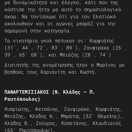
με δυναμικότητα και έλεγχο, κάτι που της
κόστισε την ήττα με αυτό το σημασιολογικό
σκορ. Να τονίσουμε ότι για τον Ελατιακό
ακολουθούν και οι αγώνες μπαράζ για την
παραμονή στην κατηγορία.
Τα νικητήρια γκολ πέτυχαν οι: Κορφιάτης
(31΄, 44΄, 72΄, 83΄, 89΄), Ζανφιράκε (25΄,
39΄, 65΄ 68΄), και Μπιάζης (28΄, 74΄)
Διαιτητής της αναμέτρησης ήταν ο Μαρίνος με
βοηθούς τους Κοριανίτη και Κωστή.
ΠΑΝΑΡΤΕΜΙΣΙΑΚΟΣ (Ν. Κλάδης – Π.
Ραυτόπουλος)
Κυπριώτης, Φετσάνης, Ζανφιράκε, Κορφιάτης,
Μπιάζης, Κλάδης Ν., Μπράτης (52′ Θέμελης),
Κλάδης Β., Ζούγρας, Καπετάνης, Κλαυδιανός
(65′ Ραυτόπουλος).