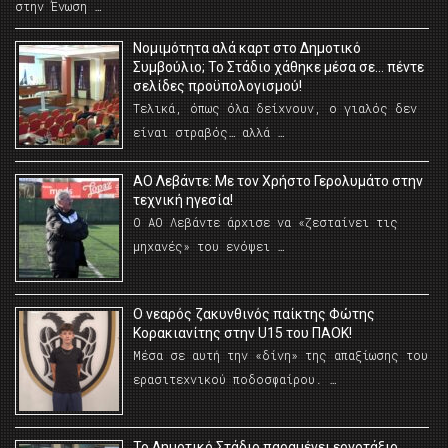
στην Ένωση …
Νομιμότητα αλά καρτ στο Δημοτικό
Συμβούλιο; Το Στάδιο χάθηκε μέσα σε… πέντε
σελίδες προϋπολογισμού!
Τελικά, όπως όλα δείχνουν, ο γιαλός δεν
είναι στραβός… αλλά …
ΑΟ Λεβάντε: Με τον Χρήστο Γερολυμάτο στην
τεχνική ηγεσία!
Ο ΑΟ Λεβάντε άρχισε να «ζεσταίνει τις
μηχανές» του ενόψει …
O νεαρός ζακυνθινός παίκτης Φώτης
Κορακιανίτης στην U15 του ΠΑΟΚ!
Μέσα σε αυτή την «δίνη» της απαξίωσης του
ερασιτεχνικού ποδοσφαίρου. …
Το Δημοτικό Στάδιο παραμένει εργοτάξιο