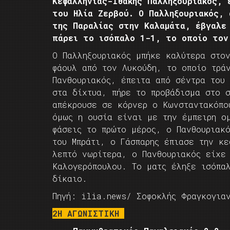
Κεφαλληνίας-Ιθάκης Παλληξουριακός, 
του Ηλία Ζερβού. Ο Παλληξουριακός, 
της Παραλίας στην Καλαμάτα, έβγαλε
πάρει το ισόπαλο 1-1, το οποίο τον
Ο Παλληξουριακός μπήκε καλύτερα στο
φάουλ από τον Λυκούδη, το οποίο τρά
Πανθουριακός, έπειτα από σέντρα του
στα δίχτυα, πήρε το προβάδισμα στο 
απέκρουσε σε κόρνερ ο Κωνσταντακόπο
όμως η ουσία είναι με την έμπειρη ο
φάσεις το πρώτο μέρος, ο Πανθουριακ
του Μπράτι, ο Γάσπαρης έπιασε την κ
λεπτό νωρίτερα, ο Πανθουριακός είχε
Καλογερόπουλου. Το ματς έληξε ισόπα
δίκαιο.
Πηγή: ilia.news/ Σοφοκλής Φραγκογια
2Η ΑΓΩΝΙΣΤΙΚΗ