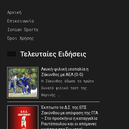
Αρχική
Επικοινωνία
Ionian Sports
Όροι Χρήσης
Τελευταίες Ειδήσεις
Λευκή-φιλική ισοπαλία η
Ζάκυνθος με ΑΕΛ (0-0)
Η Ζάκυνθος έδωσε το πρώτο
δυνατό φιλικό τεστ της
θερινής …
Έκπτωτο το Δ.Σ. της ΕΠΣ
Ζακύνθου με απόφαση της ΓΓΑ
– Στο προσκήνιο η καταγγελία
Ραυτόπουλου και οι επόμενες