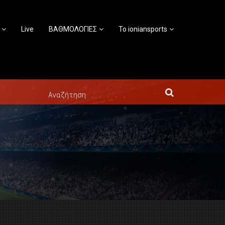
Live
ΒΑΘΜΟΛΟΓΙΕΣ
Το ioniansports