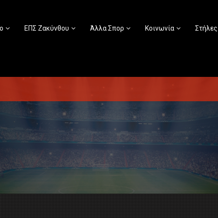
ο
ΕΠΣ Ζακύνθου
Άλλα Σπορ
Κοινωνία
Στήλες