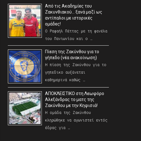
Από τις Ακαδημίες του
Ζακυνθιακού… ξανά μαζί ως
αντίπαλοι με ιστορικές
ομάδες!
Ο Ραφαήλ Πέττας με τη φανέλα
του Πανιωνίου και ο …
Πίεση της Ζακύνθου για το
γήπεδο (νέα ανακοίνωση)
Η πίεση της Ζακύνθου για το
γηπεδικο αυξάνεται
καθημερινά καθώς …
AΠΟΚΛΕΙΣΤΙΚΟ στη Λεωφόρο
Αλεξάνδρας το ματς της
Ζακύνθου με την Κηφισιά!
Η ομάδα της Ζακύνθου
κληρώθηκε να αγωνιστεί εντός
έδρας για …