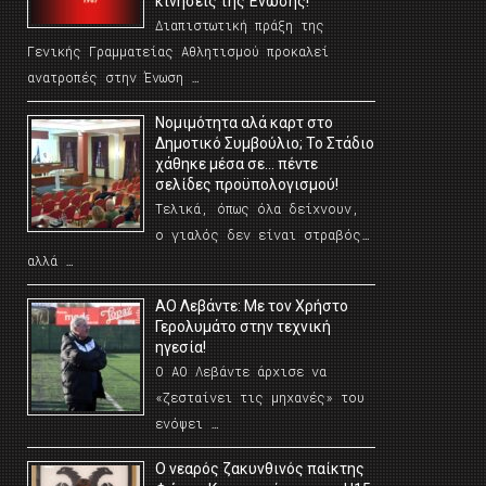
κινήσεις της Ένωσης!
Διαπιστωτική πράξη της
Γενικής Γραμματείας Αθλητισμού προκαλεί
ανατροπές στην Ένωση …
Νομιμότητα αλά καρτ στο
Δημοτικό Συμβούλιο; Το Στάδιο
χάθηκε μέσα σε… πέντε
σελίδες προϋπολογισμού!
Τελικά, όπως όλα δείχνουν,
ο γιαλός δεν είναι στραβός…
αλλά …
ΑΟ Λεβάντε: Με τον Χρήστο
Γερολυμάτο στην τεχνική
ηγεσία!
Ο ΑΟ Λεβάντε άρχισε να
«ζεσταίνει τις μηχανές» του
ενόψει …
O νεαρός ζακυνθινός παίκτης