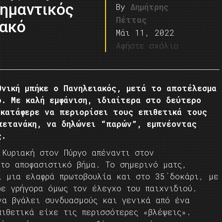
σημαντικός
By
Δημήτρης
Πέττας
ιακό
Μάι 11, 2022
Αφήστε σχόλιο
θνική μπήκε ο Πανηλειακός, μετά το αποτέλεσμα
ο. Με καλή εμφάνιση, ιδιαίτερα στο δεύτερο
 κατάφερε να περιορίσει τους επιθετικά τους
πετανάκη, να δηλώνει “παρών”, εμπνέοντας
ος.
 Κυριακή στον Πύργο απέναντι στον
 το αποφασιστικό βήμα. Το σημερινό ματς,
ι μια ελαφρά πρωτοβουλία και στο 35΄δοκάρι, με
ρε γρήγορα όμως τον έλεγχο του παιχνιδιού.
να βγάλει συνδυασμούς και γενικά από ένα
πιθετικά είχε τις περισσότερες «βλέψεις».