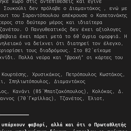
ρήκε χώρο στις αντεπιθέσεις και έγινε
υ Σουκούλι δεν πρόλαβε ο Διαμαντάκος , ενώ με
σουτ του Σαραντόπουλου απέκρουσε ο Καπετανάκης
τερος στο δεύτερο μέρος και ιδιαίτερα
Τζανέτου. Ο Πανγυθεατικός δεν έχει αξιολογες
 βέβαια έχει πάρει μετά το 60΄άγρια ομορφιά. Η
νηλειακό να δείχνει ότι διατηρεί τον έλεγχο,
εριορίσει τους διαδρόμους. Στο 82΄είχαμε
χνίδι. Πολλά νεύρα και “βροχή” οι κάρτες του
 Κουρτέσης, Χρυσικάκος, Πετρόπουλος Κωστάκος,
λι, Σπηλιωτόπουλος, Διαμαντάκος
λος, Κανάνι (85΄Μπατζακόπουλος), Κολόκας, Δ.
ιαννος (70΄Γκρίλλας), Τζανέτος, Έλιοτ,
 υπάρχουν φαβορί, αλλά και ότι ο Πρωταθλητής