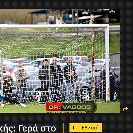
κής: Γερά στο
Γ' Εθνική