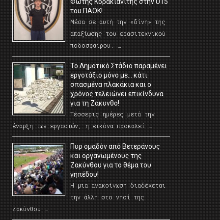
Φώτης Κορακιανίτης στην U15
του ΠΑΟΚ!
Μέσα σε αυτή την «δίνη» της
απαξίωσης του ερασιτεχνικού
ποδοσφαίρου. …
Το Δημοτικό Στάδιο παραμένει
εργοτάξιο μόνο με… κάτι
σπασμένα πλακάκια και ο
χρόνος τελειώνει επικίνδυνα
για τη Ζάκυνθο!
Τέσσερις ημέρες μετά την
έναρξη των εργασιών, η εικόνα προκαλεί …
Πυρ ομαδόν από Βετεράνους
και οργανωμένους της
Ζακύνθου για το θέμα του
γηπέδου!
Η μια ανακοίνωση διαδέχεται
την άλλη στο νησί της
Ζακύνθου …