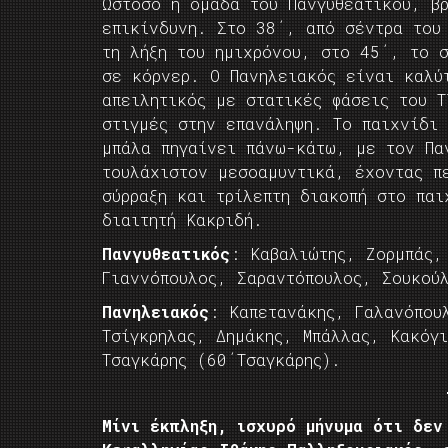
Ωστόσο η ομάδα του Πανγυθεατικού, β
επικίνδυνη. Στο 38΄, από σέντρα το
τη λήξη του ημιχρόνου, στο 45΄, το 
σε κόρνερ. Ο Πανηλειακός είναι καλύ
απειλητικός με στατικές φάσεις του 
στιγμές στην επανάληψη. Το παιχνίδι
μπάλα πηγαίνει πάνω-κάτω, με τον Πα
τουλάχιστον μεσοαμυντικά, έχοντας π
σύρραξη και τρίλεπτη διακοπή στο παι
διαιτητή Κακριδή.
Πανγυθεατικός
: Καβαλιώτης, Ζορμπάς,
Γιαννόπουλος, Σαραντόπουλος, Σουκού
Πανηλειακός
: Καπετανάκης, Γαλανόπου
Τσίγκρηλας, Δημάκης, Μπάλλας, Κακόγ
Τσαγκάρης (60΄Τσαγκάρης).
Μίνι έκπληξη, ισχυρό μήνυμα ότι δεν