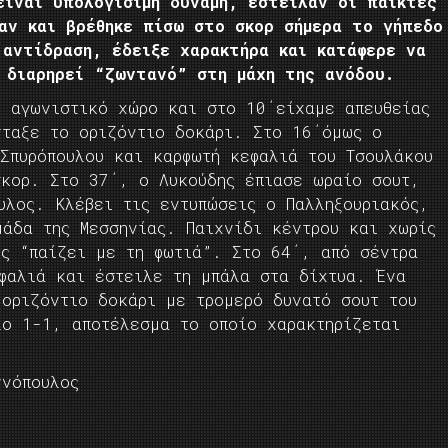
είναι υπολογίσιμη δύναμη, έστειλαν οι παίκτες
αν και βρέθηκε πίσω στο σκορ σήμερα το γήπεδο
 αντίδραση, έδειξε χαρακτήρα και κατάφερε να
 διαρηρεί “ζωντανό” στη μάχη της ανόδου.
ν αγωνιστικό χώρο και στο 10΄είχαμε απευθείας
νταξε το οριζόντιο δοκάρι. Στο 16΄όμως ο
 Σπυρόπουλου και καρφωτή κεφαλιά του Τσουλάκου
σκορ. Στο 37΄, ο Λυκούδης έπιασε ωραίο σουτ,
υλος. Κλέβει τις εντυπώσεις ο Παλληξουριακός,
μάδα της Μεσσηνίας. Παιχνίδι κέντρου και χωρίς
ός “παίζει με τη φωτιά”. Στο 64΄, από σέντρα
εφαλιά και έστειλε τη μπάλα στα δίχτυα. Ένα
 οριζόντιο δοκάρι με τρομερό δυνατό σουτ του
λο 1-1, αποτέλεσμα το οποίο χαρακτηρίζεται
ννόπουλος