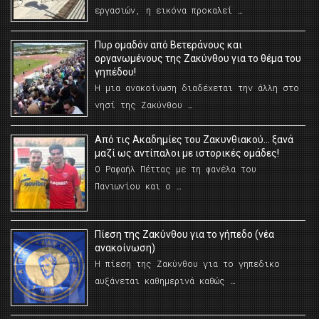
εργασιών, η εικόνα προκαλεί …
Πυρ ομαδόν από Βετεράνους και
οργανωμένους της Ζακύνθου για το θέμα του
γηπέδου!
Η μια ανακοίνωση διαδέχεται την άλλη στο
νησί της Ζακύνθου …
Από τις Ακαδημίες του Ζακυνθιακού… ξανά
μαζί ως αντίπαλοι με ιστορικές ομάδες!
Ο Ραφαήλ Πέττας με τη φανέλα του
Πανιωνίου και ο …
Πίεση της Ζακύνθου για το γήπεδο (νέα
ανακοίνωση)
Η πίεση της Ζακύνθου για το γηπεδικο
αυξάνεται καθημερινά καθώς …