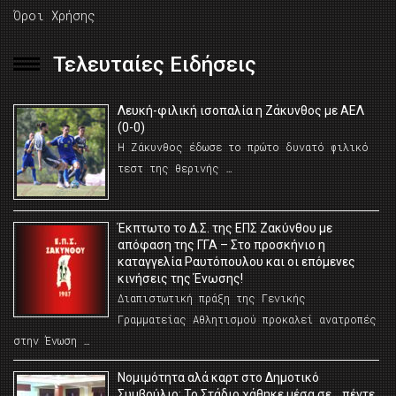
Όροι Χρήσης
Τελευταίες Ειδήσεις
Λευκή-φιλική ισοπαλία η Ζάκυνθος με ΑΕΛ
(0-0)
Η Ζάκυνθος έδωσε το πρώτο δυνατό φιλικό
τεστ της θερινής …
Έκπτωτο το Δ.Σ. της ΕΠΣ Ζακύνθου με
απόφαση της ΓΓΑ – Στο προσκήνιο η
καταγγελία Ραυτόπουλου και οι επόμενες
κινήσεις της Ένωσης!
Διαπιστωτική πράξη της Γενικής
Γραμματείας Αθλητισμού προκαλεί ανατροπές
στην Ένωση …
Νομιμότητα αλά καρτ στο Δημοτικό
Συμβούλιο; Το Στάδιο χάθηκε μέσα σε… πέντε