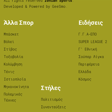
All rights reserved
Ionian Sports
.
Developed & Powered by
GeeSmo
.
Άλλα Σπορ
Ειδήσεις
Μπάσκετ
Γ.Γ.Α-ΕΠΟ
Βόλεϊ
SUPER LEAGUE 2
Στίβος
Γ’ Εθνική
Tοξοβολία
Σούπερ Λίγκα
Κολύμβηση
Περιφέρεια
Τένις
Ελλάδα
Ιστιοπλοΐα
Κόσμος
Μηχανοκίνητα
Στήλες
Πολεμικές
Πολιτισμός
Τέχνες
Συνεντεύξεις