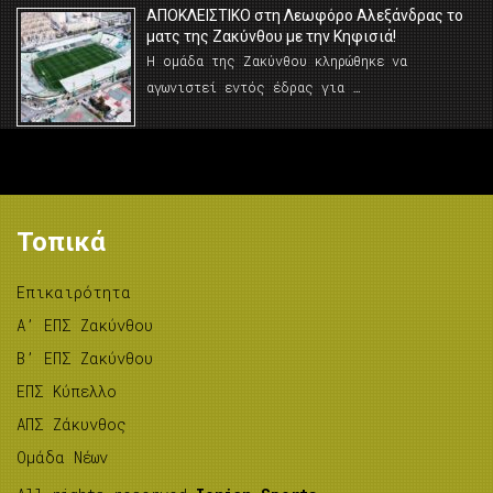
AΠΟΚΛΕΙΣΤΙΚΟ στη Λεωφόρο Αλεξάνδρας το
ματς της Ζακύνθου με την Κηφισιά!
Η ομάδα της Ζακύνθου κληρώθηκε να
αγωνιστεί εντός έδρας για …
Τοπικά
Επικαιρότητα
A’ ΕΠΣ Ζακύνθου
B’ ΕΠΣ Ζακύνθου
ΕΠΣ Κύπελλο
ΑΠΣ Ζάκυνθος
Ομάδα Νέων