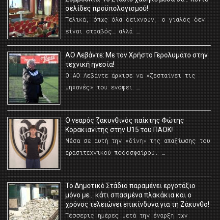
σελίδες προϋπολογισμού!
Τελικά, όπως όλα δείχνουν, ο γιαλός δεν
είναι στραβός… αλλά …
ΑΟ Λεβάντε: Με τον Χρήστο Γερολυμάτο στην
τεχνική ηγεσία!
Ο ΑΟ Λεβάντε άρχισε να «ζεσταίνει τις
μηχανές» του ενόψει …
O νεαρός ζακυνθινός παίκτης Φώτης
Κορακιανίτης στην U15 του ΠΑΟΚ!
Μέσα σε αυτή την «δίνη» της απαξίωσης του
ερασιτεχνικού ποδοσφαίρου. …
Το Δημοτικό Στάδιο παραμένει εργοτάξιο
μόνο με… κάτι σπασμένα πλακάκια και ο
χρόνος τελειώνει επικίνδυνα για τη Ζάκυνθο!
Τέσσερις ημέρες μετά την έναρξη των