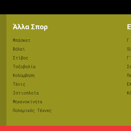
Άλλα Σπορ
Ε
Μπάσκετ
Γ
Βόλεϊ
S
Στίβος
Γ
Tοξοβολία
Σ
Κολύμβηση
Π
Τένις
Ε
Ιστιοπλοΐα
Κ
Μηχανοκίνητα
Πολεμικές Τέχνες