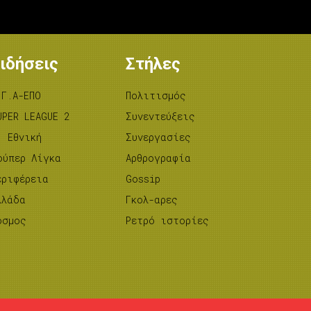
ιδήσεις
Στήλες
.Γ.Α-ΕΠΟ
Πολιτισμός
UPER LEAGUE 2
Συνεντεύξεις
’ Εθνική
Συνεργασίες
ούπερ Λίγκα
Αρθρογραφία
εριφέρεια
Gossip
λλάδα
Γκολ-αρες
όσμος
Ρετρό ιστορίες