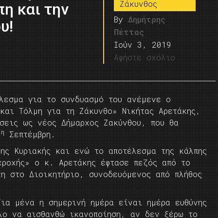
Ζάκυνθος
η και την
By
Δημήτρης
υ!
Πέττας
Ιούν 3, 2019
Αφήστε σχόλιο
έλεσμα για το συνδυασμό του ανέμενε ο
και Τόλμη για τη Ζάκυνθο» Νικήτας Αρετάκης,
ώσεις ως νέος Δήμαρχος Ζακύνθου, που θα
η
1
Σεπτέμβρη.
της Κυριακής και ενώ το αποτέλεσμα της κάλπης
εροχής» ο κ. Αρετάκης έφτασε πεζός από το
τη στο Διοικητήριο, συνοδευόμενος από πλήθος
Για μένα η σημερινή ημέρα είναι ημέρα ευθύνης
λο να αισθανθώ ικανοποίηση, αν δεν ξέρω το