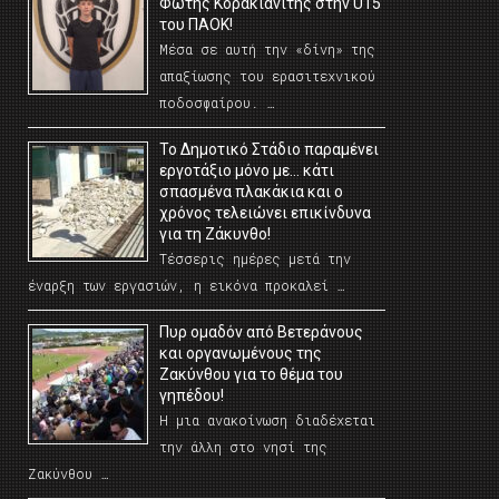
Φώτης Κορακιανίτης στην U15
του ΠΑΟΚ!
Μέσα σε αυτή την «δίνη» της
απαξίωσης του ερασιτεχνικού
ποδοσφαίρου. …
Το Δημοτικό Στάδιο παραμένει
εργοτάξιο μόνο με… κάτι
σπασμένα πλακάκια και ο
χρόνος τελειώνει επικίνδυνα
για τη Ζάκυνθο!
Τέσσερις ημέρες μετά την
έναρξη των εργασιών, η εικόνα προκαλεί …
Πυρ ομαδόν από Βετεράνους
και οργανωμένους της
Ζακύνθου για το θέμα του
γηπέδου!
Η μια ανακοίνωση διαδέχεται
την άλλη στο νησί της
Ζακύνθου …