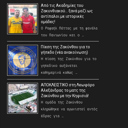
Από τις Ακαδημίες του
Ζακυνθιακού… ξανά μαζί ως
αντίπαλοι με ιστορικές
ομάδες!
Ο Ραφαήλ Πέττας με τη φανέλα
του Πανιωνίου και ο …
Πίεση της Ζακύνθου για το
γήπεδο (νέα ανακοίνωση)
Η πίεση της Ζακύνθου για το
γηπεδικο αυξάνεται
καθημερινά καθώς …
AΠΟΚΛΕΙΣΤΙΚΟ στη Λεωφόρο
Αλεξάνδρας το ματς της
Ζακύνθου με την Κηφισιά!
Η ομάδα της Ζακύνθου
κληρώθηκε να αγωνιστεί εντός
έδρας για …