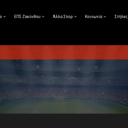
ο
ΕΠΣ Ζακύνθου
Άλλα Σπορ
Κοινωνία
Στήλες