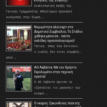
κινήσεις της Ένωσης!
Διαπιστωτική πράξη της
Γενικής Γραμματείας Αθλητισμού προκαλεί
ανατροπές στην Ένωση …
Νομιμότητα αλά καρτ στο
Δημοτικό Συμβούλιο; Το Στάδιο
χάθηκε μέσα σε… πέντε
σελίδες προϋπολογισμού!
Τελικά, όπως όλα δείχνουν,
ο γιαλός δεν είναι στραβός…
αλλά …
ΑΟ Λεβάντε: Με τον Χρήστο
Γερολυμάτο στην τεχνική
ηγεσία!
Ο ΑΟ Λεβάντε άρχισε να
«ζεσταίνει τις μηχανές» του
ενόψει …
O νεαρός ζακυνθινός παίκτης