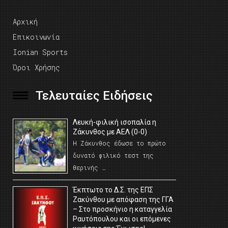
Αρχική
Επικοινωνία
Ionian Sports
Όροι Χρήσης
Τελευταίες Ειδήσεις
Λευκή-φιλική ισοπαλία η
Ζάκυνθος με ΑΕΛ (0-0)
Η Ζάκυνθος έδωσε το πρώτο
δυνατό φιλικό τεστ της
θερινής …
Έκπτωτο το Δ.Σ. της ΕΠΣ
Ζακύνθου με απόφαση της ΓΓΑ
– Στο προσκήνιο η καταγγελία
Ραυτόπουλου και οι επόμενες