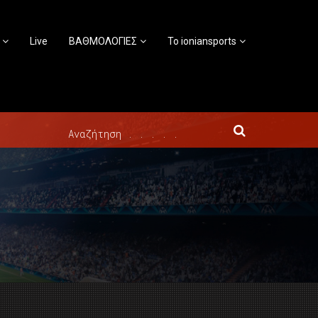
Live
ΒΑΘΜΟΛΟΓΙΕΣ
Το ioniansports