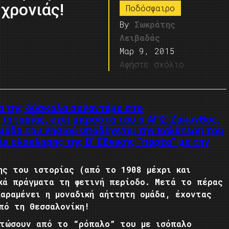
χρονιάς!
Ποδόσφαιρο
By
Σωκράτης
Λειβαδάς
Μαρ 9, 2015
Αφήστε σχόλιο
α της δύσκολα συναντάμε στο
 ιστορίας, έχει μπροστά του ο ΑΠΣ Ζάκυνθος.
άδα του νησιού υποδέχεται την καλύτερη του
ία ολόκληρης της Β’ Εθνικής “παρέα” με την
ης του ιστορίας (από το 1908 μέχρι και
ικά πράγματα τη φετινή περίοδο. Μετά το πέρας
αραμένει η μοναδική αήττητη ομάδα, έχοντας
πό τη Θεσσαλονίκη!
ιτώσουν από το “ρόπαλο” του με ισόπαλο