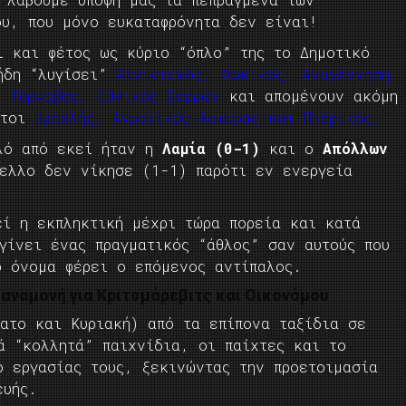
ου, που μόνο ευκαταφρόνητα δεν είναι!
ι και φέτος ως κύριο “όπλο” της το Δημοτικό
ήδη “λυγίσει”
Αιγινιακός, Φωκικός, Αναγέννηση
, Τύρναβος, Εθνικός Σερρών
και απομένουν ακόμη
Ήτοι
Ηρακλής, Αγροτικός Αστέρας και Πιερικός.
λό από εκεί ήταν η
Λαμία (0-1)
και ο
Απόλλων
ελλο δεν νίκησε (1-1) παρότι εν ενεργεία
εί η εκπληκτική μέχρι τώρα πορεία και κατά
γίνει ένας πραγματικός “άθλος” σαν αυτούς που
ο όνομα φέρει ο επόμενος αντίπαλος.
ν αναμονή για Κριτσμάρεβιτς και Οικονόμου
βατο και Κυριακή) από τα επίπονα ταξίδια σε
ά “κολλητά” παιχνίδια, οι παίχτες και το
ο εργασίας τους, ξεκινώντας την προετοιμασία
ευής.