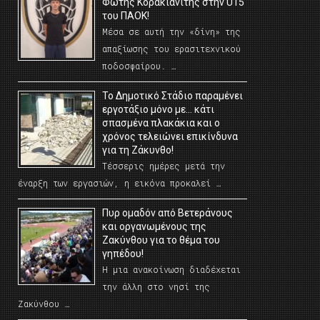
Φώτης Κορακιανίτης στην U15
του ΠΑΟΚ!
Μέσα σε αυτή την «δίνη» της
απαξίωσης του ερασιτεχνικού
ποδοσφαίρου. …
Το Δημοτικό Στάδιο παραμένει
εργοτάξιο μόνο με… κάτι
σπασμένα πλακάκια και ο
χρόνος τελειώνει επικίνδυνα
για τη Ζάκυνθο!
Τέσσερις ημέρες μετά την
έναρξη των εργασιών, η εικόνα προκαλεί …
Πυρ ομαδόν από Βετεράνους
και οργανωμένους της
Ζακύνθου για το θέμα του
γηπέδου!
Η μια ανακοίνωση διαδέχεται
την άλλη στο νησί της
Ζακύνθου …