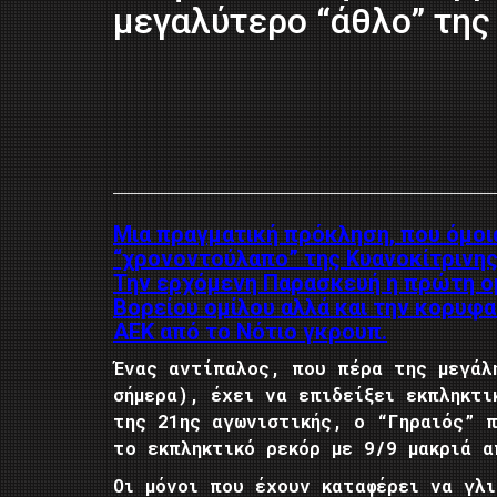
μεγαλύτερο “άθλο” της 
Μια πραγματική πρόκληση, που όμοι
“χρονοντούλαπο” της Κυανοκίτρινης
Την ερχόμενη Παρασκευή η πρώτη ομ
Βορείου ομίλου αλλά και την κορυφα
ΑΕΚ από το Νότιο γκρουπ.
Ένας αντίπαλος, που πέρα της μεγάλ
σήμερα), έχει να επιδείξει εκπληκτ
της 21ης αγωνιστικής, ο “Γηραιός” π
το εκπληκτικό ρεκόρ με 9/9 μακριά α
Οι μόνοι που έχουν καταφέρει να γλ