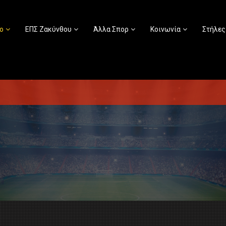
ο
ΕΠΣ Ζακύνθου
Άλλα Σπορ
Κοινωνία
Στήλες