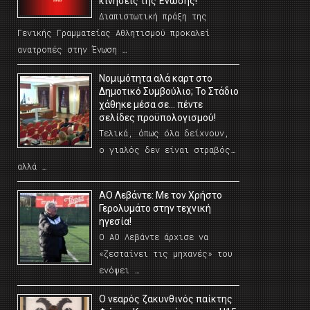
κινήσεις της Ένωσης!
Διαπιστωτική πράξη της
Γενικής Γραμματείας Αθλητισμού προκαλεί
ανατροπές στην Ένωση …
Νομιμότητα αλά καρτ στο
Δημοτικό Συμβούλιο; Το Στάδιο
χάθηκε μέσα σε… πέντε
σελίδες προϋπολογισμού!
Τελικά, όπως όλα δείχνουν,
ο γιαλός δεν είναι στραβός…
αλλά …
ΑΟ Λεβάντε: Με τον Χρήστο
Γερολυμάτο στην τεχνική
ηγεσία!
Ο ΑΟ Λεβάντε άρχισε να
«ζεσταίνει τις μηχανές» του
ενόψει …
O νεαρός ζακυνθινός παίκτης