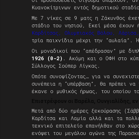
Κυανοκίτρινων εντός δημοτικού σταδί
Με 7 νίκες σε 9 ματς η Ζάκυνθος έχε
στάδιο του νησιού, Εκεί μέσα έχουν 
Καρδίτσας, Ολυμπιακός Βόλου, Λάρισα
τρία παιχνίδια μέχρι την “αυλαία”. 
Οι μοναδικοί που “απέδρασαν” με διπ
1926 (0-2)
. Ακόμη και ο ΟΦΗ στο κύπ
Σύλλογος Σούπερ Λίγκας.
Οπότε συνοψίζοντας… για να συνεχιστ
συνέπεια η “υπέρβαση”, θα πρέπει να 
έκανε ο μυθικός ήρωας, του οποίου τ
Επιστρέφουν οι Βαρέλα, Ουνγιαλίδης, ε
Μετά από δύο ημέρες ξεκούρασης (Σάβ
Καρδίτσα και Λαμία αλλά και τα πολλ
τεχνικό επιτελείο επανήλθαν στο χώρ
ενόψει του μεγάλου αγώνα της Παρασκ