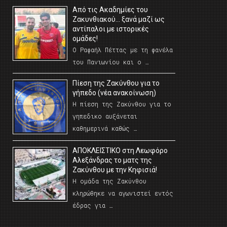
Από τις Ακαδημίες του
Ζακυνθιακού… ξανά μαζί ως
αντίπαλοι με ιστορικές
ομάδες!
Ο Ραφαήλ Πέττας με τη φανέλα
του Πανιωνίου και ο …
Πίεση της Ζακύνθου για το
γήπεδο (νέα ανακοίνωση)
Η πίεση της Ζακύνθου για το
γηπεδικο αυξάνεται
καθημερινά καθώς …
AΠΟΚΛΕΙΣΤΙΚΟ στη Λεωφόρο
Αλεξάνδρας το ματς της
Ζακύνθου με την Κηφισιά!
Η ομάδα της Ζακύνθου
κληρώθηκε να αγωνιστεί εντός
έδρας για …