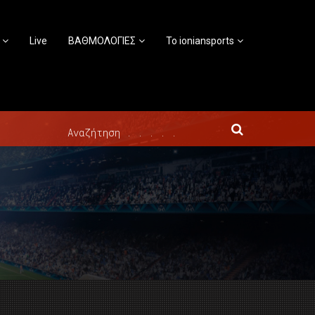
Live
ΒΑΘΜΟΛΟΓΙΕΣ
Το ioniansports