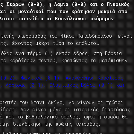
ς Σερρών (0-0), η Λαμία (0-0) και ο Πιερικός
και οι μοναδικοί που τον κράτησαν μακριά από
λοιπα παιχνίδια οι Κυανόλευκοι σκόραραν
τινής υπερομάδας του Νίκου Παπαδόπουλου, είναι
ατς, έχοντας μέχρι τώρα το απόλυτο…
μόλις ένα τέρμα (!) εκτός έδρας, στη Βόρεια
οτε κερδίζουν παντού, κρατώντας τα μετόπισθεν
 (0-2), Φωκικός (0-1), Αναγέννηση Καρδίτσας
. Λάρισας (0-1), Ολυμπιακός Βόλου (0-1) και
ριστές του Ντάνι Ακίνο, να γίνουν οι πρώτοι
πίδοση; Δεν είναι μόνο οι ιστορικές διαστάσεις
λά και το βαθμολογικό όφελος, αφού η ομάδα θα
στην διεκδίκηση της πρώτης τετράδας.
ν λάβουμε υπόψη μας τα πεπραγμένα των