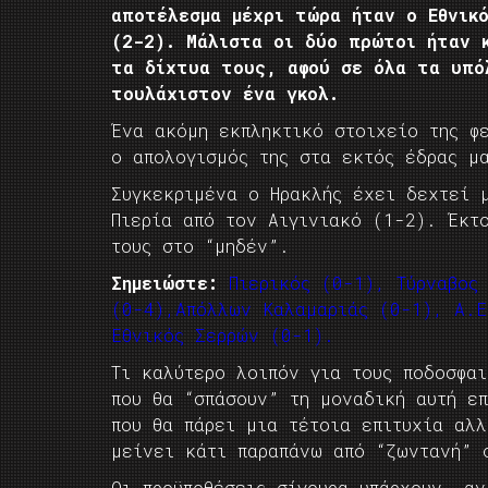
αποτέλεσμα μέχρι τώρα ήταν ο Εθνικό
(2-2). Μάλιστα οι δύο πρώτοι ήταν 
τα δίχτυα τους, αφού σε όλα τα υπό
τουλάχιστον ένα γκολ.
Ένα ακόμη εκπληκτικό στοιχείο της φε
ο απολογισμός της στα εκτός έδρας μ
Συγκεκριμένα ο Ηρακλής έχει δεχτεί 
Πιερία από τον Αιγινιακό (1-2). Έκτ
τους στο “μηδέν”.
Σημειώστε:
Πιερικός (0-1), Τύρναβος
(0-4),Απόλλων Καλαμαριάς (0-1), Α.Ε
Εθνικός Σερρών (0-1).
Τι καλύτερο λοιπόν για τους ποδοσφαι
που θα “σπάσουν” τη μοναδική αυτή ε
που θα πάρει μια τέτοια επιτυχία αλ
μείνει κάτι παραπάνω από “ζωντανή” 
Οι προϋποθέσεις σίγουρα υπάρχουν, α