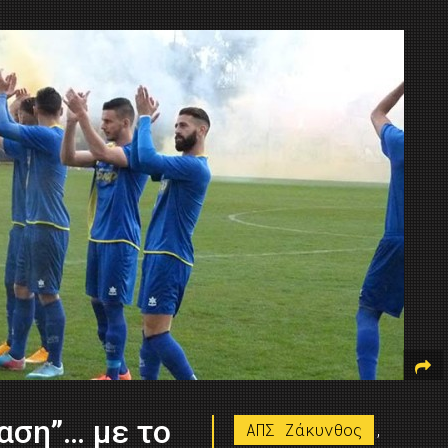
αση”… με το
ΑΠΣ Ζάκυνθος
,