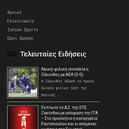
Αρχική
Επικοινωνία
Ionian Sports
Όροι Χρήσης
Τελευταίες Ειδήσεις
Λευκή-φιλική ισοπαλία η
Ζάκυνθος με ΑΕΛ (0-0)
Η Ζάκυνθος έδωσε το πρώτο
δυνατό φιλικό τεστ της
θερινής …
Έκπτωτο το Δ.Σ. της ΕΠΣ
Ζακύνθου με απόφαση της ΓΓΑ
– Στο προσκήνιο η καταγγελία
Ραυτόπουλου και οι επόμενες