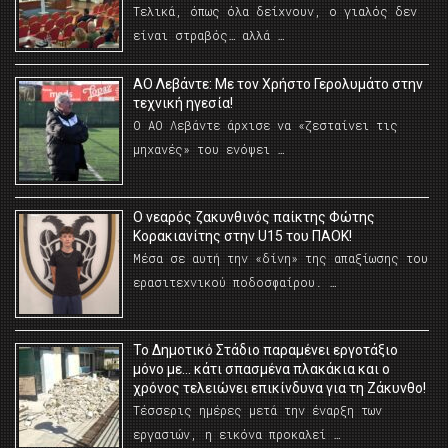
Τελικά, όπως όλα δείχνουν, ο γιαλός δεν
είναι στραβός… αλλά …
ΑΟ Λεβάντε: Με τον Χρήστο Γερολυμάτο στην
τεχνική ηγεσία!
Ο ΑΟ Λεβάντε άρχισε να «ζεσταίνει τις
μηχανές» του ενόψει …
O νεαρός ζακυνθινός παίκτης Φώτης
Κορακιανίτης στην U15 του ΠΑΟΚ!
Μέσα σε αυτή την «δίνη» της απαξίωσης του
ερασιτεχνικού ποδοσφαίρου. …
Το Δημοτικό Στάδιο παραμένει εργοτάξιο
μόνο με… κάτι σπασμένα πλακάκια και ο
χρόνος τελειώνει επικίνδυνα για τη Ζάκυνθο!
Τέσσερις ημέρες μετά την έναρξη των
εργασιών, η εικόνα προκαλεί …