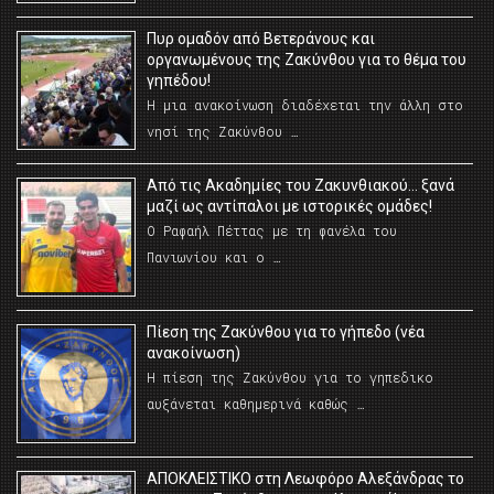
Πυρ ομαδόν από Βετεράνους και
οργανωμένους της Ζακύνθου για το θέμα του
γηπέδου!
Η μια ανακοίνωση διαδέχεται την άλλη στο
νησί της Ζακύνθου …
Από τις Ακαδημίες του Ζακυνθιακού… ξανά
μαζί ως αντίπαλοι με ιστορικές ομάδες!
Ο Ραφαήλ Πέττας με τη φανέλα του
Πανιωνίου και ο …
Πίεση της Ζακύνθου για το γήπεδο (νέα
ανακοίνωση)
Η πίεση της Ζακύνθου για το γηπεδικο
αυξάνεται καθημερινά καθώς …
AΠΟΚΛΕΙΣΤΙΚΟ στη Λεωφόρο Αλεξάνδρας το