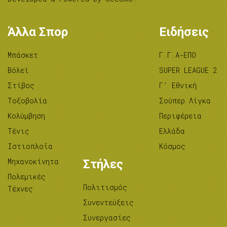
Άλλα Σπορ
Ειδήσεις
Μπάσκετ
Γ.Γ.Α-ΕΠΟ
Βόλεϊ
SUPER LEAGUE 2
Στίβος
Γ’ Εθνική
Tοξοβολία
Σούπερ Λίγκα
Κολύμβηση
Περιφέρεια
Τένις
Ελλάδα
Ιστιοπλοΐα
Κόσμος
Μηχανοκίνητα
Στήλες
Πολεμικές
Πολιτισμός
Τέχνες
Συνεντεύξεις
Συνεργασίες