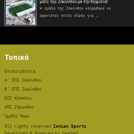
ματς της Ζακύνθου με την Κηφισιά!
Η ομάδα της Ζακύνθου κληρώθηκε να
αγωνιστεί εντός έδρας για …
Τοπικά
Επικαιρότητα
A’ ΕΠΣ Ζακύνθου
B’ ΕΠΣ Ζακύνθου
ΕΠΣ Κύπελλο
ΑΠΣ Ζάκυνθος
Ομάδα Νέων
All rights reserved
Ionian Sports
.
Developed & Powered by
GeeSmo
.