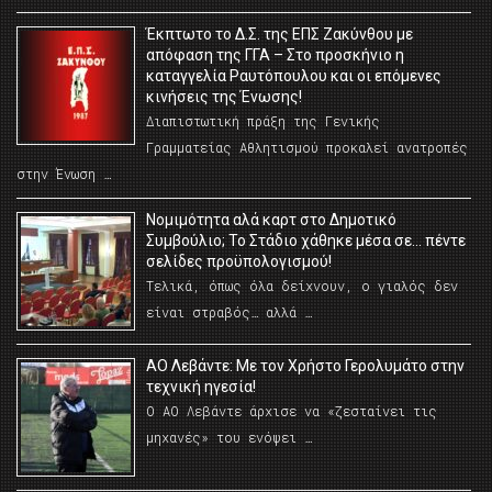
Έκπτωτο το Δ.Σ. της ΕΠΣ Ζακύνθου με
απόφαση της ΓΓΑ – Στο προσκήνιο η
καταγγελία Ραυτόπουλου και οι επόμενες
κινήσεις της Ένωσης!
Διαπιστωτική πράξη της Γενικής
Γραμματείας Αθλητισμού προκαλεί ανατροπές
στην Ένωση …
Νομιμότητα αλά καρτ στο Δημοτικό
Συμβούλιο; Το Στάδιο χάθηκε μέσα σε… πέντε
σελίδες προϋπολογισμού!
Τελικά, όπως όλα δείχνουν, ο γιαλός δεν
είναι στραβός… αλλά …
ΑΟ Λεβάντε: Με τον Χρήστο Γερολυμάτο στην
τεχνική ηγεσία!
Ο ΑΟ Λεβάντε άρχισε να «ζεσταίνει τις
μηχανές» του ενόψει …