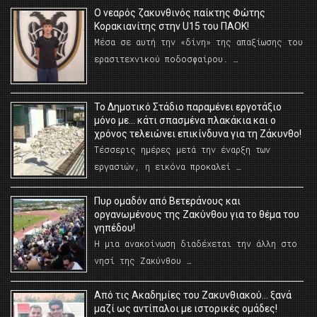
O νεαρός ζακυνθινός παίκτης Φώτης
Κορακιανίτης στην U15 του ΠΑΟΚ!
Μέσα σε αυτή την «δίνη» της απαξίωσης του
ερασιτεχνικού ποδοσφαίρου. …
Το Δημοτικό Στάδιο παραμένει εργοτάξιο
μόνο με… κάτι σπασμένα πλακάκια και ο
χρόνος τελειώνει επικίνδυνα για τη Ζάκυνθο!
Τέσσερις ημέρες μετά την έναρξη των
εργασιών, η εικόνα προκαλεί …
Πυρ ομαδόν από Βετεράνους και
οργανωμένους της Ζακύνθου για το θέμα του
γηπέδου!
Η μια ανακοίνωση διαδέχεται την άλλη στο
νησί της Ζακύνθου …
Από τις Ακαδημίες του Ζακυνθιακού… ξανά
μαζί ως αντίπαλοι με ιστορικές ομάδες!