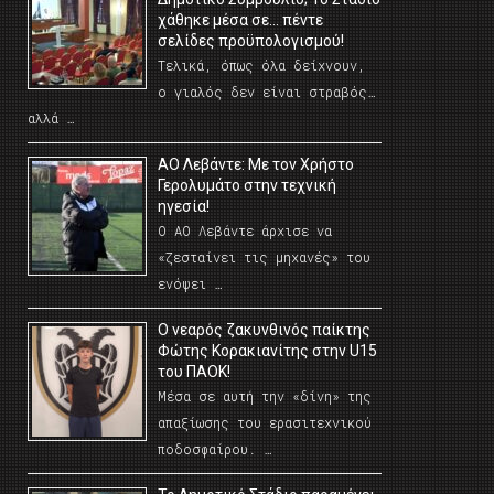
χάθηκε μέσα σε… πέντε
σελίδες προϋπολογισμού!
Τελικά, όπως όλα δείχνουν,
ο γιαλός δεν είναι στραβός…
αλλά …
ΑΟ Λεβάντε: Με τον Χρήστο
Γερολυμάτο στην τεχνική
ηγεσία!
Ο ΑΟ Λεβάντε άρχισε να
«ζεσταίνει τις μηχανές» του
ενόψει …
O νεαρός ζακυνθινός παίκτης
Φώτης Κορακιανίτης στην U15
του ΠΑΟΚ!
Μέσα σε αυτή την «δίνη» της
απαξίωσης του ερασιτεχνικού
ποδοσφαίρου. …