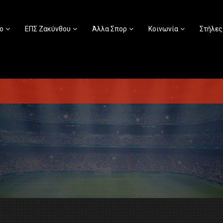
ο
ΕΠΣ Ζακύνθου
Άλλα Σπορ
Κοινωνία
Στήλες