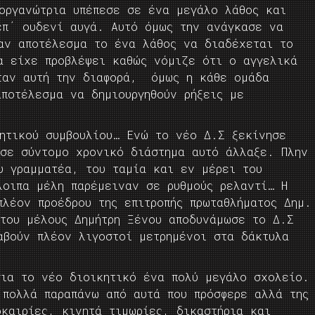
ιοργανώτρια υπέπεσε σε ένα μεγάλο λάθος και
επ΄ ουδενί αυγά. Αυτό όμως την ανάγκασε να
αν αποτέλεσμα το ένα λάθος να διαδέχεται το
α είχε προβλέψει καθώς νόμιζε ότι ο αγγελικά
ταν αυτή την διαφορά, όμως η κάθε ομάδα
αποτέλεσμα να δημιουργηθούν ρήξεις με
κητικού συμβουλίου… Ενώ το νέο Δ.Σ ξεκίνησε
 σε σύντομο χρονικό διάστημα αυτό άλλαξε. Πλην
υ γραμματέα, του ταμία και εν μέρει του
λοιπα μέλη παρέμειναν σε ρυθμούς ρελαντί… Η
πλέον προέδρου της επιτροπής πρωταθλήματος Δημ.
 του μέλους Δημήτρη Ξένου αποδυνάμωσε το Δ.Σ
αβούν πλέον λιγοστοί μετρημένοι στα δάκτυλα
για το νέο διοικητικό ένα πολύ μεγάλο σχολείο.
 πολλά παραπάνω από αυτά που πρόσφερε αλλά της
οκαιρίες, κινητά τιμωρίες, δικαστήρια και