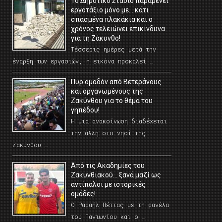
Το Δημοτικό Στάδιο παραμένει
εργοτάξιο μόνο με… κάτι
σπασμένα πλακάκια και ο
χρόνος τελειώνει επικίνδυνα
για τη Ζάκυνθο!
Τέσσερις ημέρες μετά την
έναρξη των εργασιών, η εικόνα προκαλεί …
Πυρ ομαδόν από Βετεράνους
και οργανωμένους της
Ζακύνθου για το θέμα του
γηπέδου!
Η μια ανακοίνωση διαδέχεται
την άλλη στο νησί της
Ζακύνθου …
Από τις Ακαδημίες του
Ζακυνθιακού… ξανά μαζί ως
αντίπαλοι με ιστορικές
ομάδες!
Ο Ραφαήλ Πέττας με τη φανέλα
του Πανιωνίου και ο …