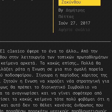
Ζακύνθου
By
Δημήτρης
Πέττας
Ιούν 27, 2017
Αφήστε σχόλιο
 El clasico έφερε το ένα το άλλο… Από την
νθου στην λειτουργία των τοπικών πρωταθλημάτων
 κείμενα αρκετά. Τα κακώς επίσης… Πολλά θα
λλάξει ρότα η Ένωση σε μια πιο ομαλή πορεία
ύ ποδοσφαίρου. Σίγουρα η περίοδος χάριτος της
ι ζητούν η Ενωση να χαράξει νέα στρατηγική για
όμως θα πρέπει το διοικητικό Συμβούλιο να
να τα αναγνωρίσει και να γίνει σοφότερο από
ρίσει τα κακώς κείμενα τότε πολύ φοβάμαι ότι η
 και αυτό δεν το θέλει κανένας άνθρωπος που
Θα παραθέσω παρακάτω μερικούς προβληματισμούς,