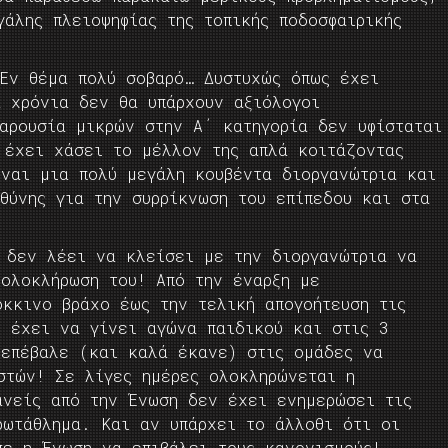
άλης πλειοψηφίας της τοπικής ποδοσφαιρικής
 Εν θέμα πολύ σοβαρό… Δυστυχώς όπως έχει
α χρόνια δεν θα υπάρχουν αξιόλογοι
αρουσία μικρών στην Α΄ κατηγορία δεν υφίσταται
έχει χάσει το μέλλον της απλά κοιτάζοντας
ίναι μια πολύ μεγάλη κουβέντα διοργανώτρια και
θύνης για την συρρίκνωση του επίπεδου και στα
υ δεν λέει να κλείσει με την διοργανώτρια να
 ολοκλήρωση του! Από την έναρξη με
όκκινο βράχο έως την τελική απογοήτευση τις
ο έχει να γίνει αγώνα παιδικού και στις 3
 επέβαλε (και καλά έκανε) στις ομάδες να
στών! Σε λίγες ημέρες ολοκληρώνεται η
ανείς από την Ένωση δεν έχει ενημερώσει τις
ρωτάθλημα. Και αν υπάρχει το άλλοθι ότι οι
πε η Ένωση να επιβάλει τους κανονισμούς!