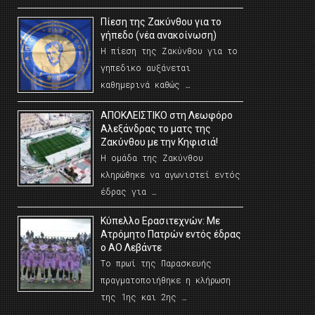
Πίεση της Ζακύνθου για το
γήπεδο (νέα ανακοίνωση)
Η πίεση της Ζακύνθου για το
γηπεδικο αυξάνεται
καθημερινά καθώς …
AΠΟΚΛΕΙΣΤΙΚΟ στη Λεωφόρο
Αλεξάνδρας το ματς της
Ζακύνθου με την Κηφισιά!
Η ομάδα της Ζακύνθου
κληρώθηκε να αγωνιστεί εντός
έδρας για …
Κύπελλο Ερασιτεχνών: Με
Ατρόμητο Πατρών εντός έδρας
ο ΑΟ Λεβάντε
Το πρωί της Παρασκευής
πραγματοποιήθηκε η κλήρωση
της 1ης και 2ης …