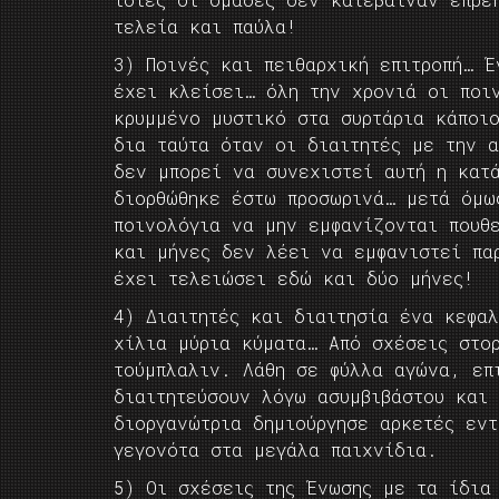
τελεία και παύλα!
3) Ποινές και πειθαρχική επιτροπή… 
έχει κλείσει… όλη την χρονιά οι ποι
κρυμμένο μυστικό στα συρτάρια κάποι
δια ταύτα όταν οι διαιτητές με την 
δεν μπορεί να συνεχιστεί αυτή η κατ
διορθώθηκε έστω προσωρινά… μετά όμω
ποινολόγια να μην εμφανίζονται πουθ
και μήνες δεν λέει να εμφανιστεί πα
έχει τελειώσει εδώ και δύο μήνες!
4) Διαιτητές και διαιτησία ένα κεφα
χίλια μύρια κύματα… Από σχέσεις στο
τούμπλαλιν. Λάθη σε φύλλα αγώνα, επ
διαιτητεύσουν λόγω ασυμβιβάστου και
διοργανώτρια δημιούργησε αρκετές εν
γεγονότα στα μεγάλα παιχνίδια.
5) Οι σχέσεις της Ένωσης με τα ίδια