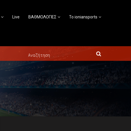
Live
ΒΑΘΜΟΛΟΓΙΕΣ
Το ioniansports