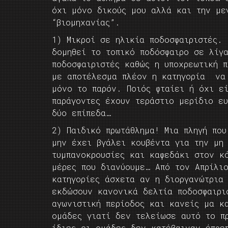
όχι μόνο δικούς μου αλλά και την μεγ
“βιομηχανίας”.
1) Μικροί σε ηλικία ποδοσφαιριστές.
δομηθεί το τοπικό ποδόσφαιρο σε λίγ
ποδοσφαιριστές καθώς η υποχρεωτική π
με αποτέλεσμα πλέον η κατηγορία να 
μόνο το παρόν. Ποιός φταίει ή όχι ε
παράγοντες έχουν τεράστιο μερίδιο ευ
δύο επίπεδα…
2) Παιδικό πρωτάθλημα! Μια πληγή πο
μην έχει βγάλει κουβέντα για την μη
τυμπανοκρουσίες και καφεδάκι στον κ
μέρες που διανύουμε… Από τον Απρίλι
κατηγορίες άσχετα αν η διοργανώτρια
εκδώσουν κανονικά δελτία ποδοσφαιρι
αγωνιστική περίοδος και κανείς μα κ
ομάδες γιατί δεν τελείωσε αυτό το π
ίδιες οι ομάδες δεν κατέβαιναν έπρε