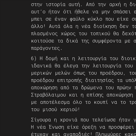
στην ιστορία αυτή. Από την αρχή η δ
αυτ’ο ήταν ότι ήθελε να μην σπάσει 
μπει σε έναν φαύλο κύκλο που είχε σ
άλλο! Αυτά όλα η νέα διοίκηση δεν τ
πλασμένος χώρος του τοπικού θα δεχό
κοιτούσε τα δικά της συμφέροντα με 
παράγοντες.
6) Η δομή και η λειτουργία του διοι
ιδανικά θα έλεγα την λειτουργία του
μερικών μελών όπως του προέδρου, το
προέδρου επιτροπής διαιτησίας τα υπό
αποχώρηση από τα δρώμενα του πρώην 
Στραβόλαιμου και η επίσης αποχώρηση
με αποτέλεσμα όλο το κουπί να το τρ
του μισού χεριού!
Σίγουρα η χρονιά που τελείωσε ήταν 
Η νέα Ένωση είχε όρεξη να προσφέρει
έτυχαν και αναποδιές! Πλημμύρες κακ