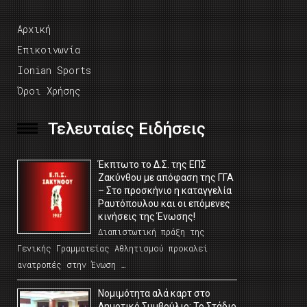
Αρχική
Επικοινωνία
Ionian Sports
Όροι Χρήσης
Τελευταίες Ειδήσεις
Έκπτωτο το Δ.Σ. της ΕΠΣ
Ζακύνθου με απόφαση της ΓΓΑ
– Στο προσκήνιο η καταγγελία
Ραυτόπουλου και οι επόμενες
κινήσεις της Ένωσης!
Διαπιστωτική πράξη της
Γενικής Γραμματείας Αθλητισμού προκαλεί
ανατροπές στην Ένωση …
Νομιμότητα αλά καρτ στο
Δημοτικό Συμβούλιο; Το Στάδιο