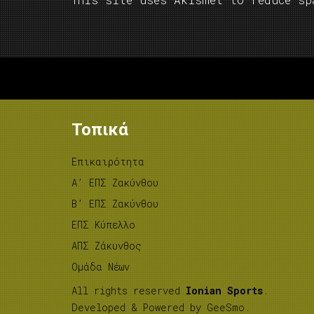
Τοπικά
Επικαιρότητα
A’ ΕΠΣ Ζακύνθου
B’ ΕΠΣ Ζακύνθου
ΕΠΣ Κύπελλο
ΑΠΣ Ζάκυνθος
Ομάδα Νέων
All rights reserved
Ionian Sports
.
Developed & Powered by
GeeSmo
.