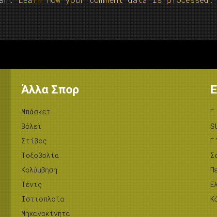
Άλλα Σπορ
Ε
Μπάσκετ
Γ
Βόλεϊ
S
Στίβος
Γ
Tοξοβολία
Σ
Κολύμβηση
Π
Τένις
Ε
Ιστιοπλοΐα
Κ
Μηχανοκίνητα