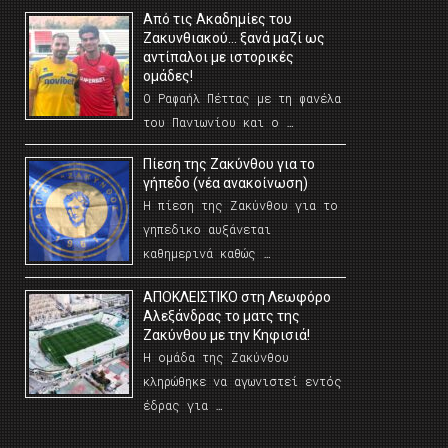
Από τις Ακαδημίες του
Ζακυνθιακού… ξανά μαζί ως
αντίπαλοι με ιστορικές
ομάδες!
Ο Ραφαήλ Πέττας με τη φανέλα
του Πανιωνίου και ο …
Πίεση της Ζακύνθου για το
γήπεδο (νέα ανακοίνωση)
Η πίεση της Ζακύνθου για το
γηπεδικο αυξάνεται
καθημερινά καθώς …
AΠΟΚΛΕΙΣΤΙΚΟ στη Λεωφόρο
Αλεξάνδρας το ματς της
Ζακύνθου με την Κηφισιά!
Η ομάδα της Ζακύνθου
κληρώθηκε να αγωνιστεί εντός
έδρας για …