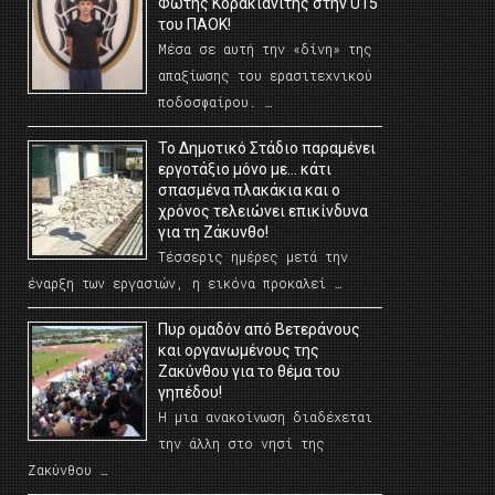
Φώτης Κορακιανίτης στην U15
του ΠΑΟΚ!
Μέσα σε αυτή την «δίνη» της
απαξίωσης του ερασιτεχνικού
ποδοσφαίρου. …
Το Δημοτικό Στάδιο παραμένει
εργοτάξιο μόνο με… κάτι
σπασμένα πλακάκια και ο
χρόνος τελειώνει επικίνδυνα
για τη Ζάκυνθο!
Τέσσερις ημέρες μετά την
έναρξη των εργασιών, η εικόνα προκαλεί …
Πυρ ομαδόν από Βετεράνους
και οργανωμένους της
Ζακύνθου για το θέμα του
γηπέδου!
Η μια ανακοίνωση διαδέχεται
την άλλη στο νησί της
Ζακύνθου …