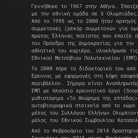
Γεννήθηκε το 1967 στην Αθήνα. Έπαιξ
με την εθνική ομάδα σε 5 Ολυμπιάδες
Από το 1995 ως το 2000 ήταν αρχηγός
συμμετοχές (ρεκόρ συμμετοχών για ομ
πρώτος Έλληνας πολίστας που έπαιξε 
τον Πρόεδρο της Δημοκρατίας για την 
αθλητική του καριέρα, ολοκλήρωσε τι
Εθνικού Μετσόβιου Πολυτεχνείου (ΕΜΠ)
Το 2000 πήρε το διδακτορικό του από 
Έρευνας με εφαρμογές στη λήψη αποφά
περιβάλλον. Σήμερα είναι Αναπληρωτή
ΕΜΠ με πλούσιο ερευνητικό έργο (Sco
μυθιστόρημα «Το θεώρημα της επτάδας»
αυτοβιογραφικά στοιχεία από το χώρο
μέλος του Συλλόγου Ελλήνων Ολυμπιον
μέλος του Εθνικού Συμβουλίου Καταπο
Από το Φεβρουάριο του 2014 δραστηρι
Ιανουάριο του 2015 είναι Βουλευτής 