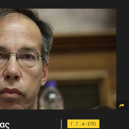
έας
Γ.Γ.Α-ΕΠΟ