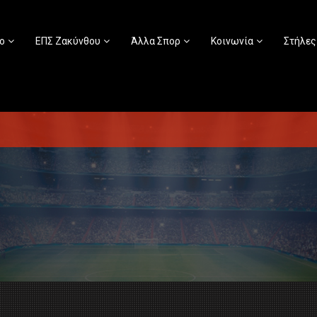
ο
ΕΠΣ Ζακύνθου
Άλλα Σπορ
Κοινωνία
Στήλες