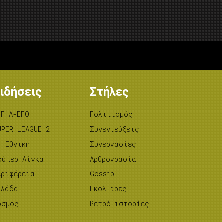
ιδήσεις
Στήλες
.Γ.Α-ΕΠΟ
Πολιτισμός
UPER LEAGUE 2
Συνεντεύξεις
’ Εθνική
Συνεργασίες
ούπερ Λίγκα
Αρθρογραφία
εριφέρεια
Gossip
λλάδα
Γκολ-αρες
όσμος
Ρετρό ιστορίες