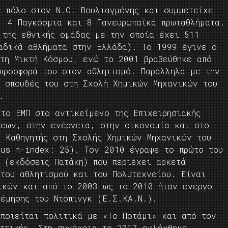
ε πόλο στον Ν.Ο. Βουλιαγμένης και συμμετείχε
, 4 Παγκόσμια και 8 Πανευρωπαϊκά πρωταθλήματα.
 της εθνικής ομάδας με την οποία έχει 511
αδικά αθλήματα στην Ελλάδα). Το 1999 έγινε ο
στη Μικτή Κόσμου, ενώ το 2001 βραβεύθηκε από
προσφορά του στον αθλητισμό. Παράλληλα με την
ς σπουδές του στη Σχολή Χημικών Μηχανικών του
.
το ΕΜΠ στο αντικείμενο της Επιχειρησιακής
σεων, στην ενέργεια, στην οικονομία και στο
ς Καθηγητής στη Σχολής Χημικών Μηχανικών του
pus h-index: 25). Τον 2010 έγραψε το πρώτο του
 (εκδόσεις Πατάκη) που περιέχει αρκετά
 του αθλητισμού και του Πολυτεχνείου. Είναι
ικών και από το 2003 ως το 2010 ήταν ενεργό
λέμησης του Ντόπινγκ (Ε.Σ.ΚΑ.Ν.).
οποιείται πολιτικά με «Το Ποτάμι» και από τον
Αττικής. Στη συνέχεια το 2017 εκλέχθηκε