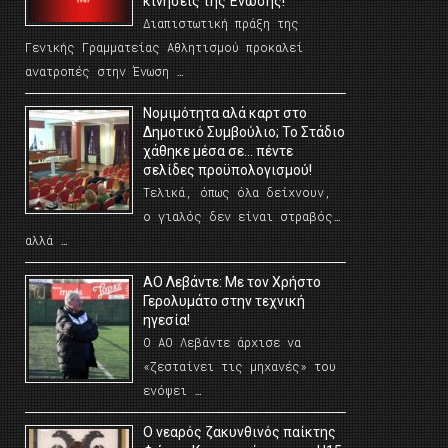
κινήσεις της Ένωσης!
Διαπιστωτική πράξη της
Γενικής Γραμματείας Αθλητισμού προκαλεί
ανατροπές στην Ένωση …
Νομιμότητα αλά καρτ στο
Δημοτικό Συμβούλιο; Το Στάδιο
χάθηκε μέσα σε… πέντε
σελίδες προϋπολογισμού!
Τελικά, όπως όλα δείχνουν,
ο γιαλός δεν είναι στραβός…
αλλά …
ΑΟ Λεβάντε: Με τον Χρήστο
Γερολυμάτο στην τεχνική
ηγεσία!
Ο ΑΟ Λεβάντε άρχισε να
«ζεσταίνει τις μηχανές» του
ενόψει …
O νεαρός ζακυνθινός παίκτης