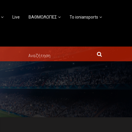
Live
ΒΑΘΜΟΛΟΓΙΕΣ
Το ioniansports