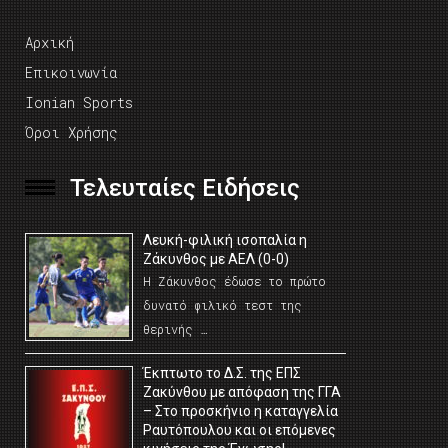
Αρχική
Επικοινωνία
Ionian Sports
Όροι Χρήσης
Τελευταίες Ειδήσεις
Λευκή-φιλική ισοπαλία η
Ζάκυνθος με ΑΕΛ (0-0)
Η Ζάκυνθος έδωσε το πρώτο
δυνατό φιλικό τεστ της
θερινής …
Έκπτωτο το Δ.Σ. της ΕΠΣ
Ζακύνθου με απόφαση της ΓΓΑ
– Στο προσκήνιο η καταγγελία
Ραυτόπουλου και οι επόμενες