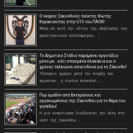
O νεαρός ζακυνθινός παίκτης Φώτης
Κορακιανίτης στην U15 του ΠΑΟΚ!
Μέσα σε αυτή την «δίνη» της απαξίωσης του
ερασιτεχνικού ποδοσφαίρου. …
Το Δημοτικό Στάδιο παραμένει εργοτάξιο
μόνο με… κάτι σπασμένα πλακάκια και ο
χρόνος τελειώνει επικίνδυνα για τη Ζάκυνθο!
Τέσσερις ημέρες μετά την έναρξη των
εργασιών, η εικόνα προκαλεί …
Πυρ ομαδόν από Βετεράνους και
οργανωμένους της Ζακύνθου για το θέμα του
γηπέδου!
Η μια ανακοίνωση διαδέχεται την άλλη στο
νησί της Ζακύνθου …