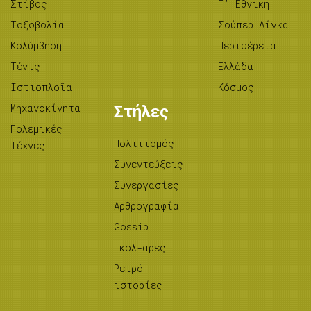
Στίβος
Γ’ Εθνική
Tοξοβολία
Σούπερ Λίγκα
Κολύμβηση
Περιφέρεια
Τένις
Ελλάδα
Ιστιοπλοΐα
Κόσμος
Μηχανοκίνητα
Στήλες
Πολεμικές
Πολιτισμός
Τέχνες
Συνεντεύξεις
Συνεργασίες
Αρθρογραφία
Gossip
Γκολ-αρες
Ρετρό
ιστορίες