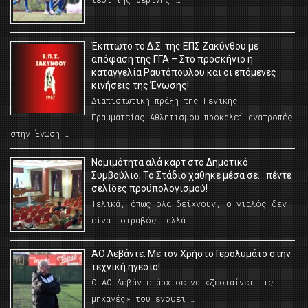
Έκπτωτο το Δ.Σ. της ΕΠΣ Ζακύνθου με
απόφαση της ΓΓΑ – Στο προσκήνιο η
καταγγελία Ραυτόπουλου και οι επόμενες
κινήσεις της Ένωσης!
Διαπιστωτική πράξη της Γενικής
Γραμματείας Αθλητισμού προκαλεί ανατροπές
στην Ένωση …
Νομιμότητα αλά καρτ στο Δημοτικό
Συμβούλιο; Το Στάδιο χάθηκε μέσα σε… πέντε
σελίδες προϋπολογισμού!
Τελικά, όπως όλα δείχνουν, ο γιαλός δεν
είναι στραβός… αλλά …
ΑΟ Λεβάντε: Με τον Χρήστο Γερολυμάτο στην
τεχνική ηγεσία!
Ο ΑΟ Λεβάντε άρχισε να «ζεσταίνει τις
μηχανές» του ενόψει …