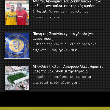
Από τις Ακαδημίες του Ζακυνθιακού… ξανά
μαζί ως αντίπαλοι με ιστορικές ομάδες!
Ο Ραφαήλ Πέττας με τη φανέλα του
Πανιωνίου και ο …
Πίεση της Ζακύνθου για το γήπεδο (νέα
ανακοίνωση)
Η πίεση της Ζακύνθου για το γηπεδικο
αυξάνεται καθημερινά καθώς …
AΠΟΚΛΕΙΣΤΙΚΟ στη Λεωφόρο Αλεξάνδρας το
ματς της Ζακύνθου με την Κηφισιά!
Η ομάδα της Ζακύνθου κληρώθηκε να
αγωνιστεί εντός έδρας για …