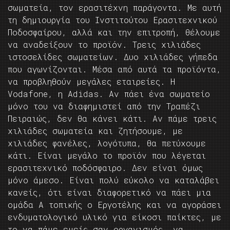
σωματεία, τον ερασιτέχνη παράγοντα. Με αυτή
τη δημιουργία του Ινστιτούτου Ερασιτεχνικού
Ποδοσφαίρου, αλλά και την επιτροπή, θέλουμε
να αναδείξουν το προϊόν. Τρεις χιλιάδες
ιστοσελίδες σωματείων. Δυο χιλιάδες γήπεδα
που αγωνίζονται. Μέσα από αυτά τα προϊόντα,
να προβληθούν μεγάλες εταιρείες. Η
Vodafone, η Adidas. Αν πάει ένα σωματείο
μόνο του να διαφημιστεί από την Τραπέζι
Πειραιώς, δεν θα κάνει κάτι. Αν πάμε τρεις
χιλιάδες σωματεία και ζητήσουμε, με
χιλιάδες φανέλες, λογότυπα, θα πετύχουμε
κάτι. Είναι μεγάλο το προϊόν που λέγεται
ερασιτεχνικό ποδόσφαιρο. Δεν είναι όμως
μόνο άμεσο. Είναι πολύ εύκολο να καταλάβει
κανείς, ότι είναι διαφορετικό να πάει μια
ομάδα Α τοπικής ο Εργοτέλης και να αγοράσει
ενδυματολογικό υλικό για είκοσι παίκτες, με
το να πάμε εμείς σαν οργανισμός, να