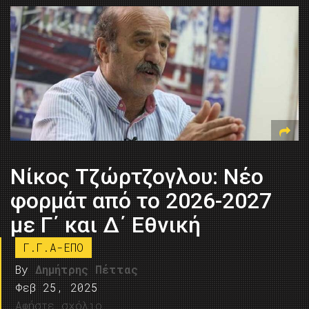
Νίκος Τζώρτζογλου: Νέο
φορμάτ από το 2026-2027
με Γ΄ και Δ΄ Εθνική
Γ.Γ.Α-ΕΠΟ
By
Δημήτρης Πέττας
Φεβ 25, 2025
Αφήστε σχόλιο