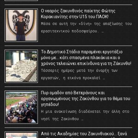
O νεαρός ζακυνθινός παίκτης Φώτης
Κορακιανίτης στην U15 του ΠΑΟΚ!
Μέσα σε αυτή την «δίνη» της απαξίωσης του
ερασιτεχνικού ποδοσφαίρου. …
Το Δημοτικό Στάδιο παραμένει εργοτάξιο
μόνο με… κάτι σπασμένα πλακάκια και ο
χρόνος τελειώνει επικίνδυνα για τη Ζάκυνθο!
Τέσσερις ημέρες μετά την έναρξη των
εργασιών, η εικόνα προκαλεί …
Πυρ ομαδόν από Βετεράνους και
οργανωμένους της Ζακύνθου για το θέμα του
γηπέδου!
Η μια ανακοίνωση διαδέχεται την άλλη στο
νησί της Ζακύνθου …
Από τις Ακαδημίες του Ζακυνθιακού… ξανά