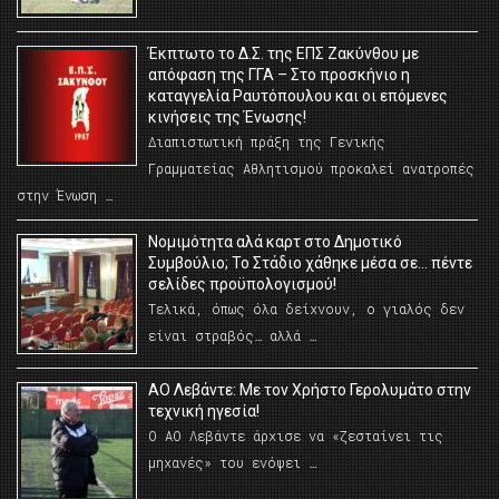
Έκπτωτο το Δ.Σ. της ΕΠΣ Ζακύνθου με
απόφαση της ΓΓΑ – Στο προσκήνιο η
καταγγελία Ραυτόπουλου και οι επόμενες
κινήσεις της Ένωσης!
Διαπιστωτική πράξη της Γενικής
Γραμματείας Αθλητισμού προκαλεί ανατροπές
στην Ένωση …
Νομιμότητα αλά καρτ στο Δημοτικό
Συμβούλιο; Το Στάδιο χάθηκε μέσα σε… πέντε
σελίδες προϋπολογισμού!
Τελικά, όπως όλα δείχνουν, ο γιαλός δεν
είναι στραβός… αλλά …
ΑΟ Λεβάντε: Με τον Χρήστο Γερολυμάτο στην
τεχνική ηγεσία!
Ο ΑΟ Λεβάντε άρχισε να «ζεσταίνει τις
μηχανές» του ενόψει …