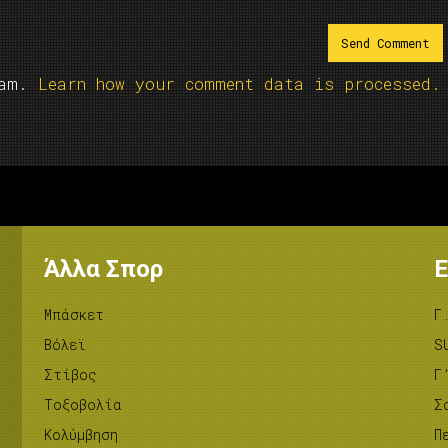
pam.
Learn how your comment data is processed.
Άλλα Σπορ
Ε
Μπάσκετ
Γ
Βόλεϊ
S
Στίβος
Γ
Tοξοβολία
Σ
Κολύμβηση
Π