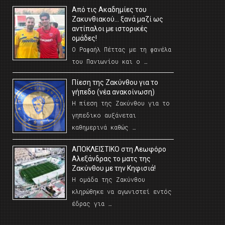
Από τις Ακαδημίες του
Ζακυνθιακού… ξανά μαζί ως
αντίπαλοι με ιστορικές
ομάδες!
Ο Ραφαήλ Πέττας με τη φανέλα
του Πανιωνίου και ο …
Πίεση της Ζακύνθου για το
γήπεδο (νέα ανακοίνωση)
Η πίεση της Ζακύνθου για το
γηπεδικο αυξάνεται
καθημερινά καθώς …
AΠΟΚΛΕΙΣΤΙΚΟ στη Λεωφόρο
Αλεξάνδρας το ματς της
Ζακύνθου με την Κηφισιά!
Η ομάδα της Ζακύνθου
κληρώθηκε να αγωνιστεί εντός
έδρας για …