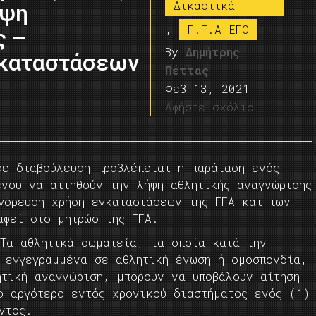
Δικαστικά
ήψη
,
Γ.Γ.Α-ΕΠΟ
ς –
By
Δημήτρης
γκαταστάσεων
Πέττας
Φεβ 13, 2021
Αφήστε σχόλιο
σε διαβούλευση προβλέπεται η παράταση ενός
νου να αιτηθούν την λήψη αθλητικής αναγνώρισης
γόρευση χρήση εγκαταστάσεων της ΓΓΑ και των
αφεί στο μητρώο της ΓΓΑ.
 Τα αθλητικά σωματεία, τα οποία κατά την
η εγγεγραμμένα σε αθλητική ένωση ή ομοσπονδία,
ητική αναγνώριση, μπορούν να υποβάλουν αίτηση
ο αργότερο εντός χρονικού διαστήματος ενός (1)
ντος.