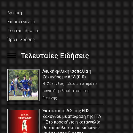
Αρχική
Επικοινωνία
Ionian Sports
Όροι Χρήσης
Τελευταίες Ειδήσεις
Λευκή-φιλική ισοπαλία η
Ζάκυνθος με ΑΕΛ (0-0)
Η Ζάκυνθος έδωσε το πρώτο
δυνατό φιλικό τεστ της
θερινής …
Έκπτωτο το Δ.Σ. της ΕΠΣ
Ζακύνθου με απόφαση της ΓΓΑ
– Στο προσκήνιο η καταγγελία
Ραυτόπουλου και οι επόμενες