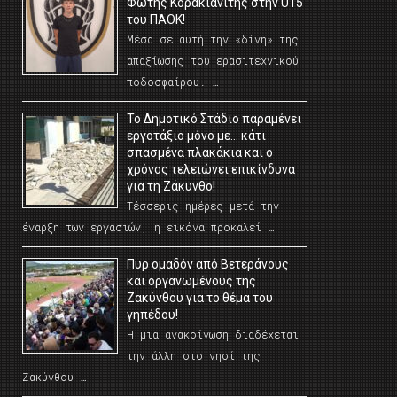
Φώτης Κορακιανίτης στην U15
του ΠΑΟΚ!
Μέσα σε αυτή την «δίνη» της
απαξίωσης του ερασιτεχνικού
ποδοσφαίρου. …
Το Δημοτικό Στάδιο παραμένει
εργοτάξιο μόνο με… κάτι
σπασμένα πλακάκια και ο
χρόνος τελειώνει επικίνδυνα
για τη Ζάκυνθο!
Τέσσερις ημέρες μετά την
έναρξη των εργασιών, η εικόνα προκαλεί …
Πυρ ομαδόν από Βετεράνους
και οργανωμένους της
Ζακύνθου για το θέμα του
γηπέδου!
Η μια ανακοίνωση διαδέχεται
την άλλη στο νησί της
Ζακύνθου …