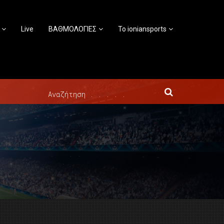
Live
ΒΑΘΜΟΛΟΓΙΕΣ
Το ioniansports