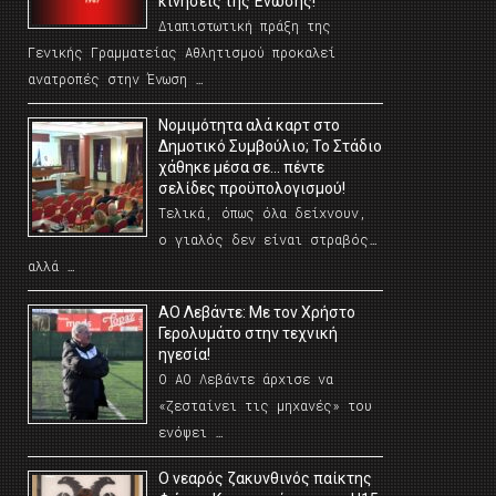
κινήσεις της Ένωσης!
Διαπιστωτική πράξη της
Γενικής Γραμματείας Αθλητισμού προκαλεί
ανατροπές στην Ένωση …
Νομιμότητα αλά καρτ στο
Δημοτικό Συμβούλιο; Το Στάδιο
χάθηκε μέσα σε… πέντε
σελίδες προϋπολογισμού!
Τελικά, όπως όλα δείχνουν,
ο γιαλός δεν είναι στραβός…
αλλά …
ΑΟ Λεβάντε: Με τον Χρήστο
Γερολυμάτο στην τεχνική
ηγεσία!
Ο ΑΟ Λεβάντε άρχισε να
«ζεσταίνει τις μηχανές» του
ενόψει …
O νεαρός ζακυνθινός παίκτης