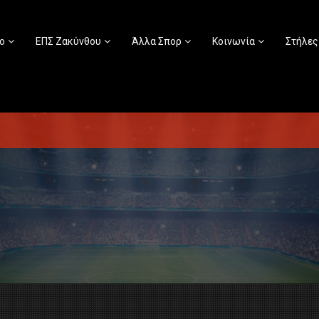
ο
ΕΠΣ Ζακύνθου
Άλλα Σπορ
Κοινωνία
Στήλες