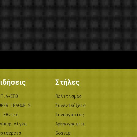
ιδήσεις
Στήλες
.Γ.Α-ΕΠΟ
Πολιτισμός
UPER LEAGUE 2
Συνεντεύξεις
’ Εθνική
Συνεργασίες
ούπερ Λίγκα
Αρθρογραφία
εριφέρεια
Gossip