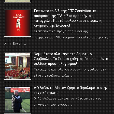
Έκπτωτο το Δ.Σ. της ΕΠΣ Ζακύνθου με
απόφαση της ΓΓΑ – Στο προσκήνιο η
καταγγελία Ραυτόπουλου και οι επόμενες
κινήσεις της Ένωσης!
Διαπιστωτική πράξη της Γενικής
Γραμματείας Αθλητισμού προκαλεί ανατροπές
στην Ένωση …
Νομιμότητα αλά καρτ στο Δημοτικό
Συμβούλιο; Το Στάδιο χάθηκε μέσα σε… πέντε
σελίδες προϋπολογισμού!
Τελικά, όπως όλα δείχνουν, ο γιαλός δεν
είναι στραβός… αλλά …
ΑΟ Λεβάντε: Με τον Χρήστο Γερολυμάτο στην
τεχνική ηγεσία!
Ο ΑΟ Λεβάντε άρχισε να «ζεσταίνει τις
μηχανές» του ενόψει …