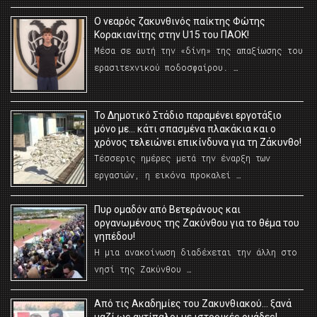
O νεαρός ζακυνθινός παίκτης Φώτης
Κορακιανίτης στην U15 του ΠΑΟΚ!
Μέσα σε αυτή την «δίνη» της απαξίωσης του
ερασιτεχνικού ποδοσφαίρου. …
Το Δημοτικό Στάδιο παραμένει εργοτάξιο
μόνο με… κάτι σπασμένα πλακάκια και ο
χρόνος τελειώνει επικίνδυνα για τη Ζάκυνθο!
Τέσσερις ημέρες μετά την έναρξη των
εργασιών, η εικόνα προκαλεί …
Πυρ ομαδόν από Βετεράνους και
οργανωμένους της Ζακύνθου για το θέμα του
γηπέδου!
Η μια ανακοίνωση διαδέχεται την άλλη στο
νησί της Ζακύνθου …
Από τις Ακαδημίες του Ζακυνθιακού… ξανά
μαζί ως αντίπαλοι με ιστορικές ομάδες!