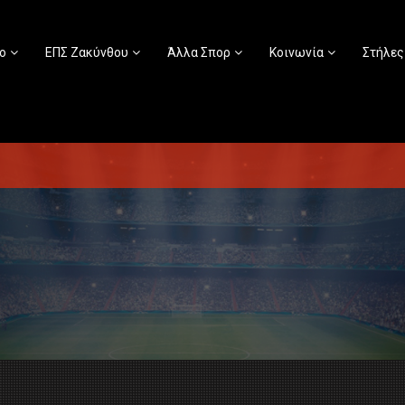
ο
ΕΠΣ Ζακύνθου
Άλλα Σπορ
Κοινωνία
Στήλες