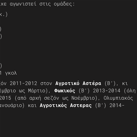
ίχε αγωνιστεί στις ομάδες:
κ.)
)
)
)
1 γκολ
εζόν 2011-2012 στον
Αγροτικό Αστέρα
(Β’), κι
έμβριο ως Μάρτιο),
Φωκικός
(Β’) 2013-2014 (όλη
015 (από αρχή σεζόν ως Νοέμβριο), Ολυμπιακός
Ιανουάριο) και
Αγροτικός Αστερας
(Β’) 2014-