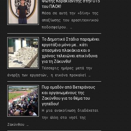
Φώτης Κορακιανίτης στην U15
του ΠΑΟΚ!
Μέσα σε αυτή την «δίνη» της
απαξίωσης του ερασιτεχνικού
ποδοσφαίρου. …
Το Δημοτικό Στάδιο παραμένει
εργοτάξιο μόνο με… κάτι
σπασμένα πλακάκια και ο
χρόνος τελειώνει επικίνδυνα
για τη Ζάκυνθο!
Τέσσερις ημέρες μετά την
έναρξη των εργασιών, η εικόνα προκαλεί …
Πυρ ομαδόν από Βετεράνους
και οργανωμένους της
Ζακύνθου για το θέμα του
γηπέδου!
Η μια ανακοίνωση διαδέχεται
την άλλη στο νησί της
Ζακύνθου …