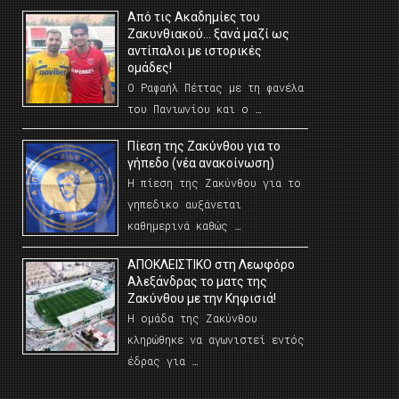
Από τις Ακαδημίες του
Ζακυνθιακού… ξανά μαζί ως
αντίπαλοι με ιστορικές
ομάδες!
Ο Ραφαήλ Πέττας με τη φανέλα
του Πανιωνίου και ο …
Πίεση της Ζακύνθου για το
γήπεδο (νέα ανακοίνωση)
Η πίεση της Ζακύνθου για το
γηπεδικο αυξάνεται
καθημερινά καθώς …
AΠΟΚΛΕΙΣΤΙΚΟ στη Λεωφόρο
Αλεξάνδρας το ματς της
Ζακύνθου με την Κηφισιά!
Η ομάδα της Ζακύνθου
κληρώθηκε να αγωνιστεί εντός
έδρας για …