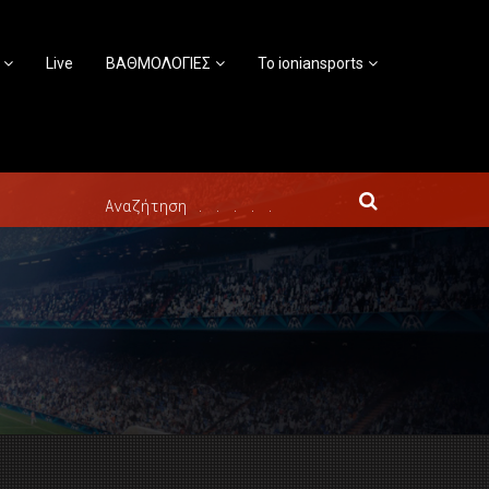
Live
ΒΑΘΜΟΛΟΓΙΕΣ
Το ioniansports