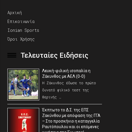
Αρχική
Επικοινωνία
Ionian Sports
Όροι Χρήσης
Τελευταίες Ειδήσεις
Λευκή-φιλική ισοπαλία η
Ζάκυνθος με ΑΕΛ (0-0)
Η Ζάκυνθος έδωσε το πρώτο
δυνατό φιλικό τεστ της
θερινής …
Έκπτωτο το Δ.Σ. της ΕΠΣ
Ζακύνθου με απόφαση της ΓΓΑ
– Στο προσκήνιο η καταγγελία
Ραυτόπουλου και οι επόμενες