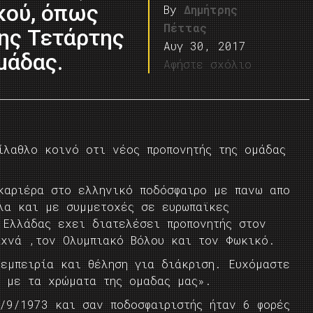
κού, όπως
By
Δημήτρης
Πέττας
ης Τετάρτης
Αυγ 30, 2017
μάδας.
Αφήστε σχόλιο
ίλαθλο κοινό οτι νέος προπονητής της ομάδας
καριέρα στο ελληνικό ποδόσφαιρο με πανω απο
λα και με συμμετοχές σε ευρωπαϊκες
 Ελλάδας εχει διατελέσει προπονητής στον
αχνά ,τον Ολυμπιακό Βόλου και τον Φωκικό.
 εμπειρία και θέληση για διάκριση. Ευχόμαστε
α με τα χρώματα της ομαδας μας».
0/9/1973 και σαν ποδοσφαιριστής ήταν 6 φορές