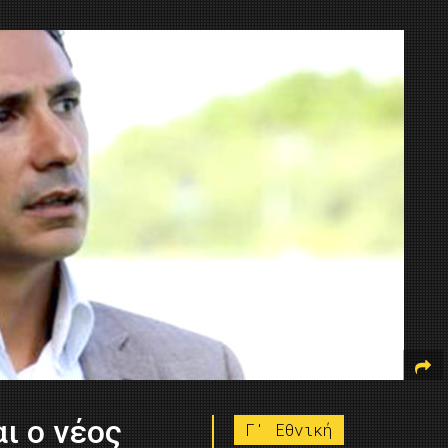
ι ο νέος
Γ' Εθνική