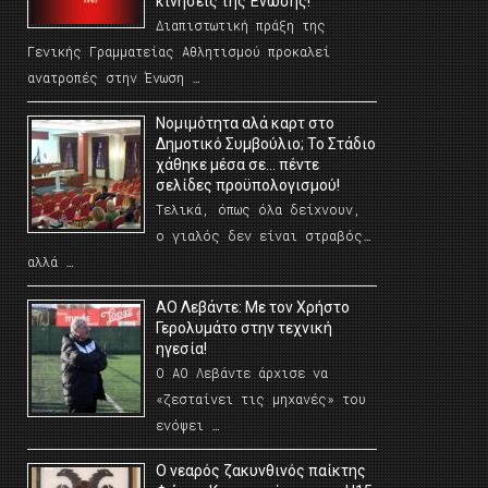
κινήσεις της Ένωσης!
Διαπιστωτική πράξη της
Γενικής Γραμματείας Αθλητισμού προκαλεί
ανατροπές στην Ένωση …
Νομιμότητα αλά καρτ στο
Δημοτικό Συμβούλιο; Το Στάδιο
χάθηκε μέσα σε… πέντε
σελίδες προϋπολογισμού!
Τελικά, όπως όλα δείχνουν,
ο γιαλός δεν είναι στραβός…
αλλά …
ΑΟ Λεβάντε: Με τον Χρήστο
Γερολυμάτο στην τεχνική
ηγεσία!
Ο ΑΟ Λεβάντε άρχισε να
«ζεσταίνει τις μηχανές» του
ενόψει …
O νεαρός ζακυνθινός παίκτης