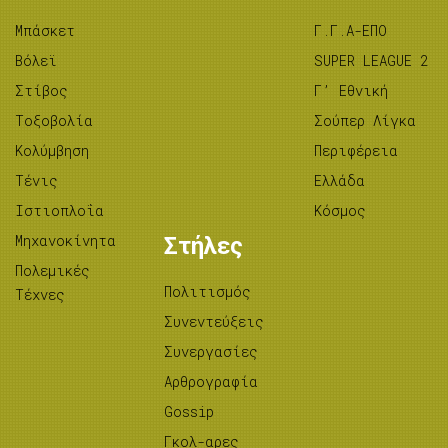
Μπάσκετ
Γ.Γ.Α-ΕΠΟ
Βόλεϊ
SUPER LEAGUE 2
Στίβος
Γ’ Εθνική
Tοξοβολία
Σούπερ Λίγκα
Κολύμβηση
Περιφέρεια
Τένις
Ελλάδα
Ιστιοπλοΐα
Κόσμος
Μηχανοκίνητα
Στήλες
Πολεμικές
Πολιτισμός
Τέχνες
Συνεντεύξεις
Συνεργασίες
Αρθρογραφία
Gossip
Γκολ-αρες