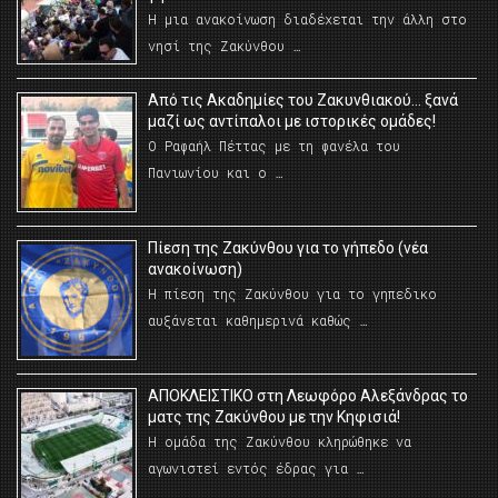
Η μια ανακοίνωση διαδέχεται την άλλη στο
νησί της Ζακύνθου …
Από τις Ακαδημίες του Ζακυνθιακού… ξανά
μαζί ως αντίπαλοι με ιστορικές ομάδες!
Ο Ραφαήλ Πέττας με τη φανέλα του
Πανιωνίου και ο …
Πίεση της Ζακύνθου για το γήπεδο (νέα
ανακοίνωση)
Η πίεση της Ζακύνθου για το γηπεδικο
αυξάνεται καθημερινά καθώς …
AΠΟΚΛΕΙΣΤΙΚΟ στη Λεωφόρο Αλεξάνδρας το
ματς της Ζακύνθου με την Κηφισιά!
Η ομάδα της Ζακύνθου κληρώθηκε να
αγωνιστεί εντός έδρας για …