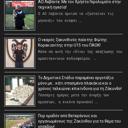
ΑΟ Λεβάντε: Με τον Χρήστο Γερολυμάτο στην
τεχνική ηγεσία!
Ο ΑΟ Λεβάντε άρχισε να «ζεσταίνει τις
μηχανές» του ενόψει …
O νεαρός ζακυνθινός παίκτης Φώτης
Κορακιανίτης στην U15 του ΠΑΟΚ!
Μέσα σε αυτή την «δίνη» της απαξίωσης του
ερασιτεχνικού ποδοσφαίρου. …
Το Δημοτικό Στάδιο παραμένει εργοτάξιο
μόνο με… κάτι σπασμένα πλακάκια και ο
χρόνος τελειώνει επικίνδυνα για τη Ζάκυνθο!
Τέσσερις ημέρες μετά την έναρξη των
εργασιών, η εικόνα προκαλεί …
Πυρ ομαδόν από Βετεράνους και
οργανωμένους της Ζακύνθου για το θέμα του
γηπέδου!