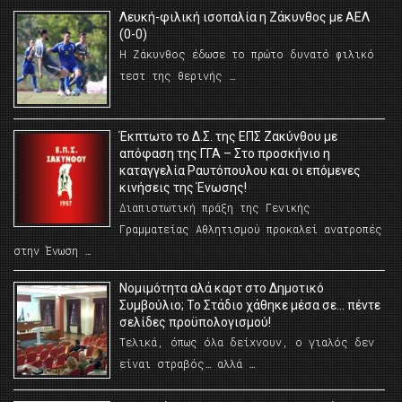
Λευκή-φιλική ισοπαλία η Ζάκυνθος με ΑΕΛ
(0-0)
Η Ζάκυνθος έδωσε το πρώτο δυνατό φιλικό
τεστ της θερινής …
Έκπτωτο το Δ.Σ. της ΕΠΣ Ζακύνθου με
απόφαση της ΓΓΑ – Στο προσκήνιο η
καταγγελία Ραυτόπουλου και οι επόμενες
κινήσεις της Ένωσης!
Διαπιστωτική πράξη της Γενικής
Γραμματείας Αθλητισμού προκαλεί ανατροπές
στην Ένωση …
Νομιμότητα αλά καρτ στο Δημοτικό
Συμβούλιο; Το Στάδιο χάθηκε μέσα σε… πέντε
σελίδες προϋπολογισμού!
Τελικά, όπως όλα δείχνουν, ο γιαλός δεν
είναι στραβός… αλλά …