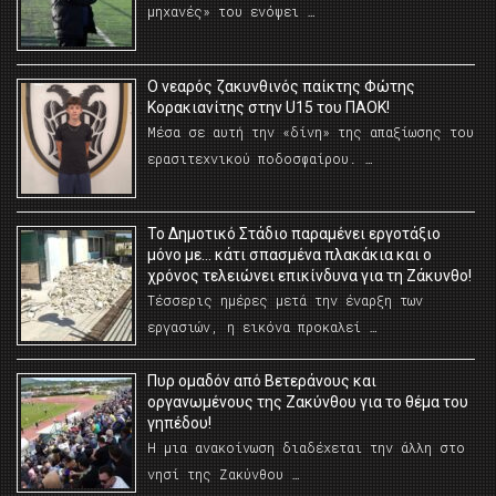
μηχανές» του ενόψει …
O νεαρός ζακυνθινός παίκτης Φώτης
Κορακιανίτης στην U15 του ΠΑΟΚ!
Μέσα σε αυτή την «δίνη» της απαξίωσης του
ερασιτεχνικού ποδοσφαίρου. …
Το Δημοτικό Στάδιο παραμένει εργοτάξιο
μόνο με… κάτι σπασμένα πλακάκια και ο
χρόνος τελειώνει επικίνδυνα για τη Ζάκυνθο!
Τέσσερις ημέρες μετά την έναρξη των
εργασιών, η εικόνα προκαλεί …
Πυρ ομαδόν από Βετεράνους και
οργανωμένους της Ζακύνθου για το θέμα του
γηπέδου!
Η μια ανακοίνωση διαδέχεται την άλλη στο
νησί της Ζακύνθου …