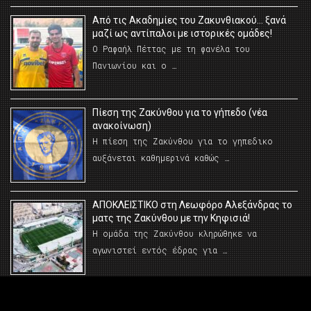
Από τις Ακαδημίες του Ζακυνθιακού… ξανά
μαζί ως αντίπαλοι με ιστορικές ομάδες!
Ο Ραφαήλ Πέττας με τη φανέλα του
Πανιωνίου και ο …
Πίεση της Ζακύνθου για το γήπεδο (νέα
ανακοίνωση)
Η πίεση της Ζακύνθου για το γηπεδικο
αυξάνεται καθημερινά καθώς …
AΠΟΚΛΕΙΣΤΙΚΟ στη Λεωφόρο Αλεξάνδρας το
ματς της Ζακύνθου με την Κηφισιά!
Η ομάδα της Ζακύνθου κληρώθηκε να
αγωνιστεί εντός έδρας για …