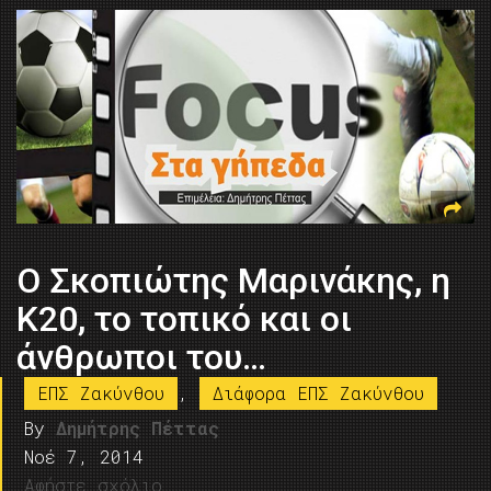
O Σκοπιώτης Μαρινάκης, η
Κ20, το τοπικό και οι
άνθρωποι του…
ΕΠΣ Ζακύνθου
,
Διάφορα ΕΠΣ Ζακύνθου
By
Δημήτρης Πέττας
Νοέ 7, 2014
Αφήστε σχόλιο