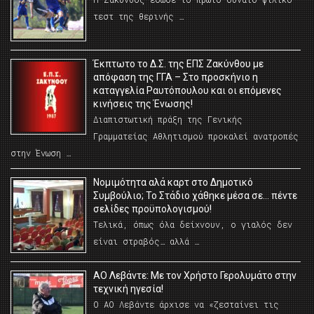
τεστ της θερινής …
Έκπτωτο το Δ.Σ. της ΕΠΣ Ζακύνθου με
απόφαση της ΓΓΑ – Στο προσκήνιο η
καταγγελία Ραυτόπουλου και οι επόμενες
κινήσεις της Ένωσης!
Διαπιστωτική πράξη της Γενικής
Γραμματείας Αθλητισμού προκαλεί ανατροπές
στην Ένωση …
Νομιμότητα αλά καρτ στο Δημοτικό
Συμβούλιο; Το Στάδιο χάθηκε μέσα σε… πέντε
σελίδες προϋπολογισμού!
Τελικά, όπως όλα δείχνουν, ο γιαλός δεν
είναι στραβός… αλλά …
ΑΟ Λεβάντε: Με τον Χρήστο Γερολυμάτο στην
τεχνική ηγεσία!
Ο ΑΟ Λεβάντε άρχισε να «ζεσταίνει τις