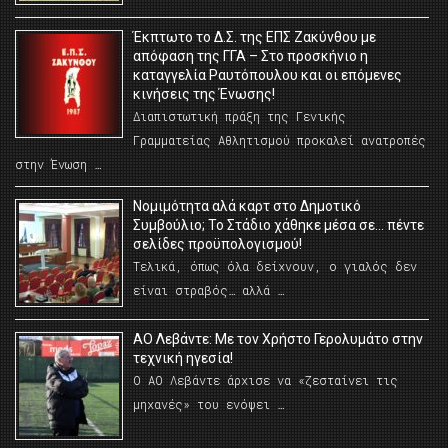
Έκπτωτο το Δ.Σ. της ΕΠΣ Ζακύνθου με
απόφαση της ΓΓΑ – Στο προσκήνιο η
καταγγελία Ραυτόπουλου και οι επόμενες
κινήσεις της Ένωσης!
Διαπιστωτική πράξη της Γενικής
Γραμματείας Αθλητισμού προκαλεί ανατροπές
στην Ένωση …
Νομιμότητα αλά καρτ στο Δημοτικό
Συμβούλιο; Το Στάδιο χάθηκε μέσα σε… πέντε
σελίδες προϋπολογισμού!
Τελικά, όπως όλα δείχνουν, ο γιαλός δεν
είναι στραβός… αλλά …
ΑΟ Λεβάντε: Με τον Χρήστο Γερολυμάτο στην
τεχνική ηγεσία!
Ο ΑΟ Λεβάντε άρχισε να «ζεσταίνει τις
μηχανές» του ενόψει …