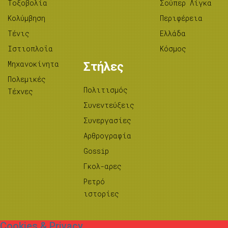
Tοξοβολία
Σούπερ Λίγκα
Κολύμβηση
Περιφέρεια
Τένις
Ελλάδα
Ιστιοπλοΐα
Κόσμος
Μηχανοκίνητα
Στήλες
Πολεμικές
Πολιτισμός
Τέχνες
Συνεντεύξεις
Συνεργασίες
Αρθρογραφία
Gossip
Γκολ-αρες
Ρετρό
ιστορίες
Cookies & Privacy