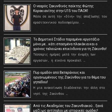
O νεαρός ζακυνθινός παίκτης Φώτης
Κορακιανίτης στην U15 του ΠΑΟΚ!
Μέσα σε αυτή την «δίνη» της απαξίωσης του
ερασιτεχνικού ποδοσφαίρου. …
Το Δημοτικό Στάδιο παραμένει εργοτάξιο
μόνο με… κάτι σπασμένα πλακάκια και ο
χρόνος τελειώνει επικίνδυνα για τη Ζάκυνθο!
Τέσσερις ημέρες μετά την έναρξη των
εργασιών, η εικόνα προκαλεί …
Πυρ ομαδόν από Βετεράνους και
οργανωμένους της Ζακύνθου για το θέμα του
γηπέδου!
Η μια ανακοίνωση διαδέχεται την άλλη στο
νησί της Ζακύνθου …
Από τις Ακαδημίες του Ζακυνθιακού… ξανά
μαζί ως αντίπαλοι με ιστορικές ομάδες!