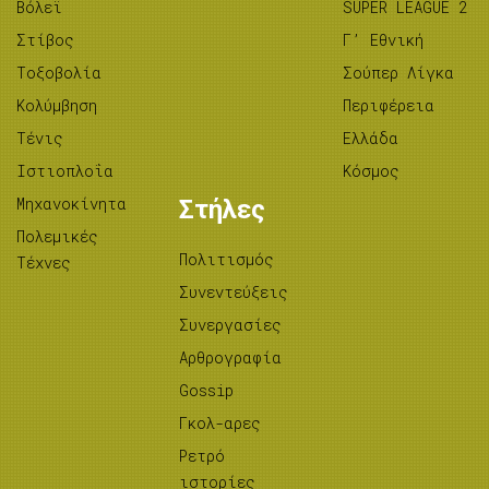
Βόλεϊ
SUPER LEAGUE 2
Στίβος
Γ’ Εθνική
Tοξοβολία
Σούπερ Λίγκα
Κολύμβηση
Περιφέρεια
Τένις
Ελλάδα
Ιστιοπλοΐα
Κόσμος
Μηχανοκίνητα
Στήλες
Πολεμικές
Πολιτισμός
Τέχνες
Συνεντεύξεις
Συνεργασίες
Αρθρογραφία
Gossip
Γκολ-αρες
Ρετρό
ιστορίες