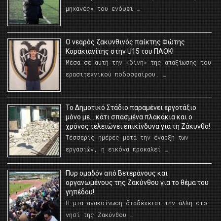
μηχανές» του ενόψει …
O νεαρός ζακυνθινός παίκτης Φώτης
Κορακιανίτης στην U15 του ΠΑΟΚ!
Μέσα σε αυτή την «δίνη» της απαξίωσης του
ερασιτεχνικού ποδοσφαίρου. …
Το Δημοτικό Στάδιο παραμένει εργοτάξιο
μόνο με… κάτι σπασμένα πλακάκια και ο
χρόνος τελειώνει επικίνδυνα για τη Ζάκυνθο!
Τέσσερις ημέρες μετά την έναρξη των
εργασιών, η εικόνα προκαλεί …
Πυρ ομαδόν από Βετεράνους και
οργανωμένους της Ζακύνθου για το θέμα του
γηπέδου!
Η μια ανακοίνωση διαδέχεται την άλλη στο
νησί της Ζακύνθου …