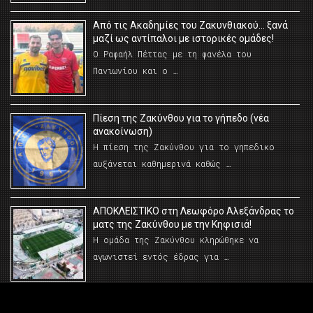
Από τις Ακαδημίες του Ζακυνθιακού… ξανά
μαζί ως αντίπαλοι με ιστορικές ομάδες!
Ο Ραφαήλ Πέττας με τη φανέλα του
Πανιωνίου και ο …
Πίεση της Ζακύνθου για το γήπεδο (νέα
ανακοίνωση)
Η πίεση της Ζακύνθου για το γηπεδικο
αυξάνεται καθημερινά καθώς …
AΠΟΚΛΕΙΣΤΙΚΟ στη Λεωφόρο Αλεξάνδρας το
ματς της Ζακύνθου με την Κηφισιά!
Η ομάδα της Ζακύνθου κληρώθηκε να
αγωνιστεί εντός έδρας για …