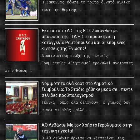
Η Ζάκυνθος έδωσε το πρώτο δυνατό φιλικό
τεστ της θερινής …
Έκπτωτο το Δ.Σ. της ΕΠΣ Ζακύνθου με
απόφαση της ΓΓΑ – Στο προσκήνιο η
καταγγελία Ραυτόπουλου και οι επόμενες
κινήσεις της Ένωσης!
Διαπιστωτική πράξη της Γενικής
Γραμματείας Αθλητισμού προκαλεί ανατροπές
στην Ένωση …
Νομιμότητα αλά καρτ στο Δημοτικό
Συμβούλιο; Το Στάδιο χάθηκε μέσα σε… πέντε
σελίδες προϋπολογισμού!
Τελικά, όπως όλα δείχνουν, ο γιαλός δεν
είναι στραβός… αλλά …
ΑΟ Λεβάντε: Με τον Χρήστο Γερολυμάτο στην
τεχνική ηγεσία!
Ο ΑΟ Λεβάντε άρχισε να «ζεσταίνει τις