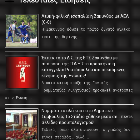
Τελευταίες Ειδήσεις
Λευκή-φιλική ισοπαλία η Ζάκυνθος με ΑΕΛ
(0-0)
Η Ζάκυνθος έδωσε το πρώτο δυνατό φιλικό
τεστ της θερινής …
Έκπτωτο το Δ.Σ. της ΕΠΣ Ζακύνθου με
απόφαση της ΓΓΑ – Στο προσκήνιο η
καταγγελία Ραυτόπουλου και οι επόμενες
κινήσεις της Ένωσης!
Διαπιστωτική πράξη της Γενικής
Γραμματείας Αθλητισμού προκαλεί ανατροπές
στην Ένωση …
Νομιμότητα αλά καρτ στο Δημοτικό
Συμβούλιο; Το Στάδιο χάθηκε μέσα σε… πέντε
σελίδες προϋπολογισμού!
Τελικά, όπως όλα δείχνουν, ο γιαλός δεν
είναι στραβός… αλλά …