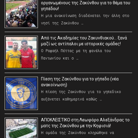
οργανωμένους της Ζακύνθου για το θέμα του
γηπέδου!
Η μια ανακοίνωση διαδέχεται την άλλη στο
νησί της Ζακύνθου …
Από τις Ακαδημίες του Ζακυνθιακού… ξανά
μαζί ως αντίπαλοι με ιστορικές ομάδες!
Ο Ραφαήλ Πέττας με τη φανέλα του
Πανιωνίου και ο …
Πίεση της Ζακύνθου για το γήπεδο (νέα
ανακοίνωση)
Η πίεση της Ζακύνθου για το γηπεδικο
αυξάνεται καθημερινά καθώς …
AΠΟΚΛΕΙΣΤΙΚΟ στη Λεωφόρο Αλεξάνδρας το
ματς της Ζακύνθου με την Κηφισιά!
Η ομάδα της Ζακύνθου κληρώθηκε να