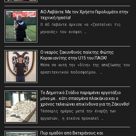
ΑΟ Λεβάντε: Με τον Χρήστο Γερολυμάτο στην
τεχνική ηγεσία!
Ο ΑΟ Λεβάντε άρχισε να «ζεσταίνει τις
μηχανές» του ενόψει …
O νεαρός ζακυνθινός παίκτης Φώτης
Κορακιανίτης στην U15 του ΠΑΟΚ!
Μέσα σε αυτή την «δίνη» της απαξίωσης του
ερασιτεχνικού ποδοσφαίρου. …
Το Δημοτικό Στάδιο παραμένει εργοτάξιο
μόνο με… κάτι σπασμένα πλακάκια και ο
χρόνος τελειώνει επικίνδυνα για τη Ζάκυνθο!
Τέσσερις ημέρες μετά την έναρξη των
εργασιών, η εικόνα προκαλεί …
Πυρ ομαδόν από Βετεράνους και