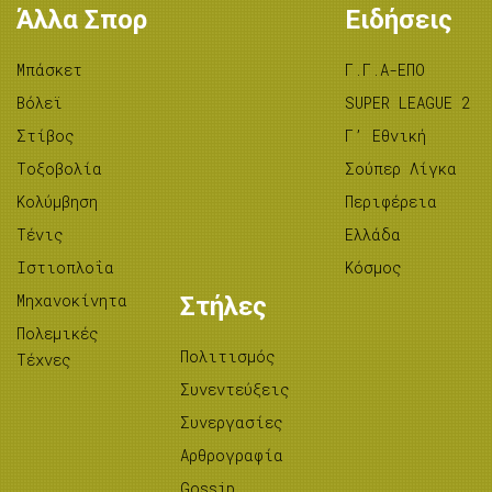
Άλλα Σπορ
Ειδήσεις
Μπάσκετ
Γ.Γ.Α-ΕΠΟ
Βόλεϊ
SUPER LEAGUE 2
Στίβος
Γ’ Εθνική
Tοξοβολία
Σούπερ Λίγκα
Κολύμβηση
Περιφέρεια
Τένις
Ελλάδα
Ιστιοπλοΐα
Κόσμος
Μηχανοκίνητα
Στήλες
Πολεμικές
Πολιτισμός
Τέχνες
Συνεντεύξεις
Συνεργασίες
Αρθρογραφία
Gossip