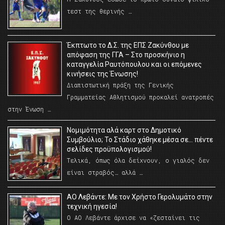
τεστ της θερινής …
Έκπτωτο το Δ.Σ. της ΕΠΣ Ζακύνθου με
απόφαση της ΓΓΑ – Στο προσκήνιο η
καταγγελία Ραυτόπουλου και οι επόμενες
κινήσεις της Ένωσης!
Διαπιστωτική πράξη της Γενικής
Γραμματείας Αθλητισμού προκαλεί ανατροπές
στην Ένωση …
Νομιμότητα αλά καρτ στο Δημοτικό
Συμβούλιο; Το Στάδιο χάθηκε μέσα σε… πέντε
σελίδες προϋπολογισμού!
Τελικά, όπως όλα δείχνουν, ο γιαλός δεν
είναι στραβός… αλλά …
ΑΟ Λεβάντε: Με τον Χρήστο Γερολυμάτο στην
τεχνική ηγεσία!
Ο ΑΟ Λεβάντε άρχισε να «ζεσταίνει τις