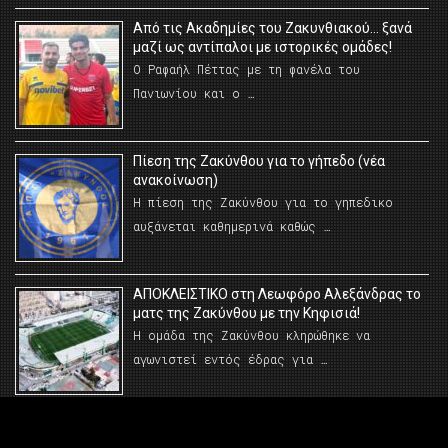
Από τις Ακαδημίες του Ζακυνθιακού… ξανά
μαζί ως αντίπαλοι με ιστορικές ομάδες!
Ο Ραφαήλ Πέττας με τη φανέλα του
Πανιωνίου και ο …
Πίεση της Ζακύνθου για το γήπεδο (νέα
ανακοίνωση)
Η πίεση της Ζακύνθου για το γηπεδικο
αυξάνεται καθημερινά καθώς …
AΠΟΚΛΕΙΣΤΙΚΟ στη Λεωφόρο Αλεξάνδρας το
ματς της Ζακύνθου με την Κηφισιά!
Η ομάδα της Ζακύνθου κληρώθηκε να
αγωνιστεί εντός έδρας για …