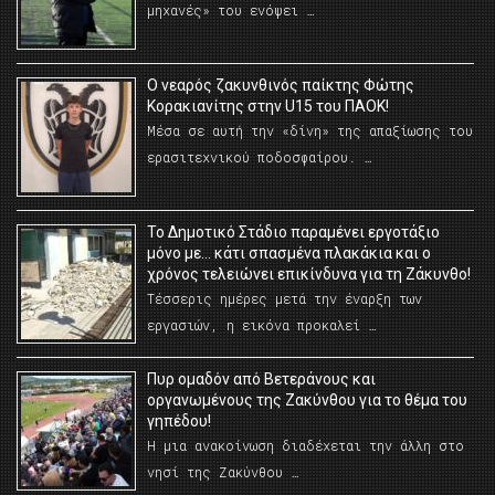
μηχανές» του ενόψει …
O νεαρός ζακυνθινός παίκτης Φώτης
Κορακιανίτης στην U15 του ΠΑΟΚ!
Μέσα σε αυτή την «δίνη» της απαξίωσης του
ερασιτεχνικού ποδοσφαίρου. …
Το Δημοτικό Στάδιο παραμένει εργοτάξιο
μόνο με… κάτι σπασμένα πλακάκια και ο
χρόνος τελειώνει επικίνδυνα για τη Ζάκυνθο!
Τέσσερις ημέρες μετά την έναρξη των
εργασιών, η εικόνα προκαλεί …
Πυρ ομαδόν από Βετεράνους και
οργανωμένους της Ζακύνθου για το θέμα του
γηπέδου!
Η μια ανακοίνωση διαδέχεται την άλλη στο
νησί της Ζακύνθου …