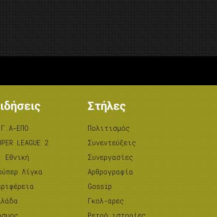
ιδήσεις
Στήλες
.Γ.Α-ΕΠΟ
Πολιτισμός
UPER LEAGUE 2
Συνεντεύξεις
’ Εθνική
Συνεργασίες
ούπερ Λίγκα
Αρθρογραφία
εριφέρεια
Gossip
λλάδα
Γκολ-αρες
όσμος
Ρετρό ιστορίες