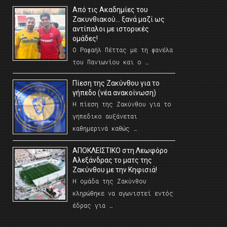
Από τις Ακαδημίες του
Ζακυνθιακού… ξανά μαζί ως
αντίπαλοι με ιστορικές
ομάδες!
Ο Ραφαήλ Πέττας με τη φανέλα
του Πανιωνίου και ο …
Πίεση της Ζακύνθου για το
γήπεδο (νέα ανακοίνωση)
Η πίεση της Ζακύνθου για το
γηπεδικο αυξάνεται
καθημερινά καθώς …
AΠΟΚΛΕΙΣΤΙΚΟ στη Λεωφόρο
Αλεξάνδρας το ματς της
Ζακύνθου με την Κηφισιά!
Η ομάδα της Ζακύνθου
κληρώθηκε να αγωνιστεί εντός
έδρας για …