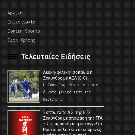
Αρχική
Επικοινωνία
Ionian Sports
Όροι Χρήσης
Τελευταίες Ειδήσεις
Λευκή-φιλική ισοπαλία η
Ζάκυνθος με ΑΕΛ (0-0)
Η Ζάκυνθος έδωσε το πρώτο
δυνατό φιλικό τεστ της
θερινής …
Έκπτωτο το Δ.Σ. της ΕΠΣ
Ζακύνθου με απόφαση της ΓΓΑ
– Στο προσκήνιο η καταγγελία
Ραυτόπουλου και οι επόμενες