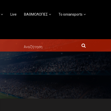
Live
ΒΑΘΜΟΛΟΓΙΕΣ
Το ioniansports