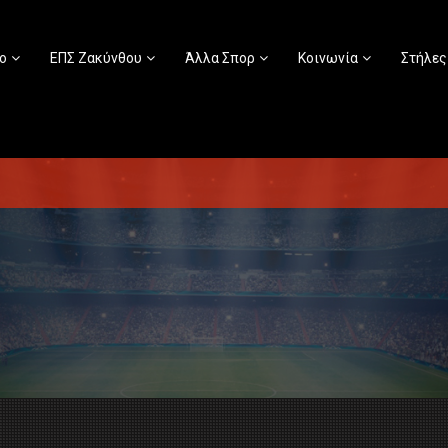
ο
ΕΠΣ Ζακύνθου
Άλλα Σπορ
Κοινωνία
Στήλες