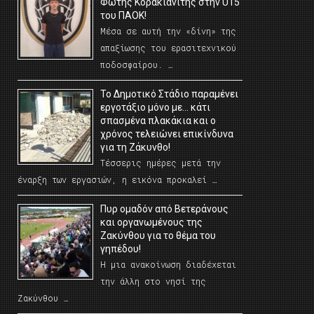
Φώτης Κορακιανίτης στην U15
του ΠΑΟΚ!
Μέσα σε αυτή την «δίνη» της
απαξίωσης του ερασιτεχνικού
ποδοσφαίρου. …
Το Δημοτικό Στάδιο παραμένει
εργοτάξιο μόνο με… κάτι
σπασμένα πλακάκια και ο
χρόνος τελειώνει επικίνδυνα
για τη Ζάκυνθο!
Τέσσερις ημέρες μετά την
έναρξη των εργασιών, η εικόνα προκαλεί …
Πυρ ομαδόν από Βετεράνους
και οργανωμένους της
Ζακύνθου για το θέμα του
γηπέδου!
Η μια ανακοίνωση διαδέχεται
την άλλη στο νησί της
Ζακύνθου …