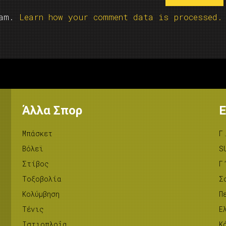
pam.
Learn how your comment data is processed.
Άλλα Σπορ
Ε
Μπάσκετ
Γ
Βόλεϊ
S
Στίβος
Γ
Tοξοβολία
Σ
Κολύμβηση
Π
Τένις
Ε
Ιστιοπλοΐα
Κ