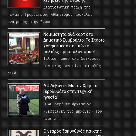
κινήσεις της Ένωσης!
Διαπιστωτική πράξη της
Γενικής Γραμματείας Αθλητισμού προκαλεί
ανατροπές στην Ένωση …
Νομιμότητα αλά καρτ στο
Δημοτικό Συμβούλιο; Το Στάδιο
χάθηκε μέσα σε… πέντε
σελίδες προϋπολογισμού!
Τελικά, όπως όλα δείχνουν,
ο γιαλός δεν είναι στραβός…
αλλά …
ΑΟ Λεβάντε: Με τον Χρήστο
Γερολυμάτο στην τεχνική
ηγεσία!
Ο ΑΟ Λεβάντε άρχισε να
«ζεσταίνει τις μηχανές» του
ενόψει …
O νεαρός ζακυνθινός παίκτης