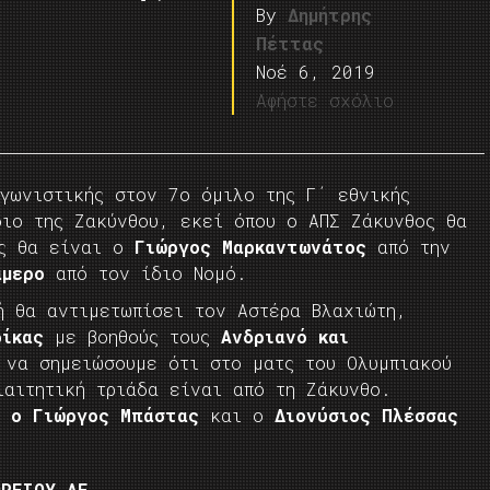
By
Δημήτρης
Πέττας
Νοέ 6, 2019
Αφήστε σχόλιο
αγωνιστικής στον 7ο όμιλο της Γ΄ εθνικής
διο της Ζακύνθου, εκεί όπου ο ΑΠΣ Ζάκυνθος θα
ής θα είναι ο
Γιώργος Μαρκαντωνάτος
από την
άμερο
από τον ίδιο Νομό.
ή θα αντιμετωπίσει τον Αστέρα Βλαχιώτη,
ρίκας
με βοηθούς τους
Ανδριανό και
 να σημειώσουμε ότι στο ματς του Ολυμπιακού
ιαιτητική τριάδα είναι από τη Ζάκυνθο.
, ο Γιώργος Μπάστας
και ο
Διονύσιος Πλέσσας
ΟΡΕΙΟΥ ΑΕ