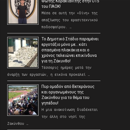
Φώτης Κορακιανίτης στην U15
του ΠΑΟΚ!
Μέσα σε αυτή την «δίνη» της
απαξίωσης του ερασιτεχνικού
ποδοσφαίρου. …
Το Δημοτικό Στάδιο παραμένει
εργοτάξιο μόνο με… κάτι
σπασμένα πλακάκια και ο
χρόνος τελειώνει επικίνδυνα
για τη Ζάκυνθο!
Τέσσερις ημέρες μετά την
έναρξη των εργασιών, η εικόνα προκαλεί …
Πυρ ομαδόν από Βετεράνους
και οργανωμένους της
Ζακύνθου για το θέμα του
γηπέδου!
Η μια ανακοίνωση διαδέχεται
την άλλη στο νησί της
Ζακύνθου …