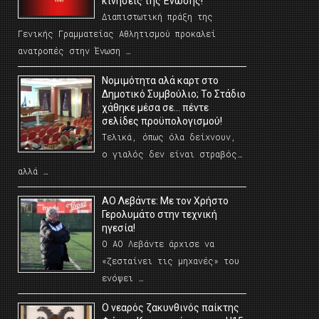
κινήσεις της Ένωσης!
Διαπιστωτική πράξη της
Γενικής Γραμματείας Αθλητισμού προκαλεί
ανατροπές στην Ένωση …
Νομιμότητα αλά καρτ στο
Δημοτικό Συμβούλιο; Το Στάδιο
χάθηκε μέσα σε… πέντε
σελίδες προϋπολογισμού!
Τελικά, όπως όλα δείχνουν,
ο γιαλός δεν είναι στραβός…
αλλά …
ΑΟ Λεβάντε: Με τον Χρήστο
Γερολυμάτο στην τεχνική
ηγεσία!
Ο ΑΟ Λεβάντε άρχισε να
«ζεσταίνει τις μηχανές» του
ενόψει …
O νεαρός ζακυνθινός παίκτης