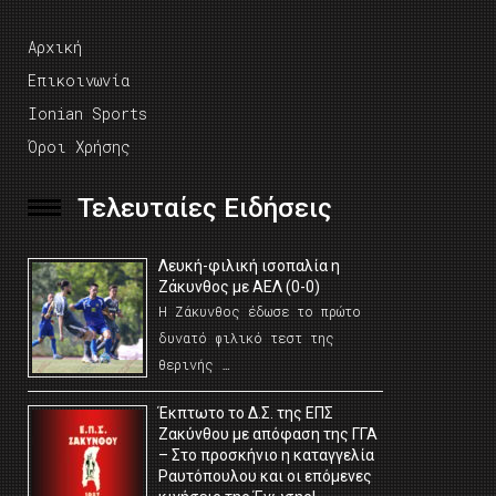
Αρχική
Επικοινωνία
Ionian Sports
Όροι Χρήσης
Τελευταίες Ειδήσεις
Λευκή-φιλική ισοπαλία η
Ζάκυνθος με ΑΕΛ (0-0)
Η Ζάκυνθος έδωσε το πρώτο
δυνατό φιλικό τεστ της
θερινής …
Έκπτωτο το Δ.Σ. της ΕΠΣ
Ζακύνθου με απόφαση της ΓΓΑ
– Στο προσκήνιο η καταγγελία
Ραυτόπουλου και οι επόμενες