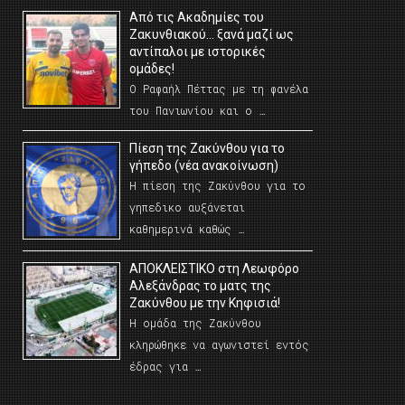
Από τις Ακαδημίες του
Ζακυνθιακού… ξανά μαζί ως
αντίπαλοι με ιστορικές
ομάδες!
Ο Ραφαήλ Πέττας με τη φανέλα
του Πανιωνίου και ο …
Πίεση της Ζακύνθου για το
γήπεδο (νέα ανακοίνωση)
Η πίεση της Ζακύνθου για το
γηπεδικο αυξάνεται
καθημερινά καθώς …
AΠΟΚΛΕΙΣΤΙΚΟ στη Λεωφόρο
Αλεξάνδρας το ματς της
Ζακύνθου με την Κηφισιά!
Η ομάδα της Ζακύνθου
κληρώθηκε να αγωνιστεί εντός
έδρας για …