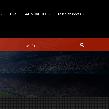
Live
ΒΑΘΜΟΛΟΓΙΕΣ
Το ioniansports