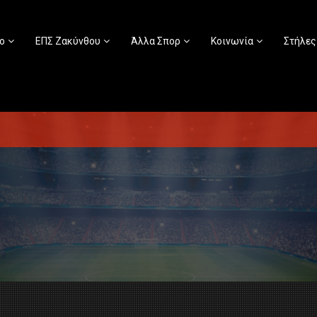
ο
ΕΠΣ Ζακύνθου
Άλλα Σπορ
Κοινωνία
Στήλες