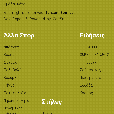
Ομάδα Νέων
All rights reserved
Ionian Sports
.
Developed & Powered by
GeeSmo
.
Άλλα Σπορ
Ειδήσεις
Μπάσκετ
Γ.Γ.Α-ΕΠΟ
Βόλεϊ
SUPER LEAGUE 2
Στίβος
Γ’ Εθνική
Tοξοβολία
Σούπερ Λίγκα
Κολύμβηση
Περιφέρεια
Τένις
Ελλάδα
Ιστιοπλοΐα
Κόσμος
Μηχανοκίνητα
Στήλες
Πολεμικές
Πολιτισμός