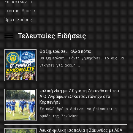
Επικοινωνία
Ionian Sports
Όροι Χρήσης
Τελευταίες Ειδήσεις
Θα ξημερώσει… αλλά πότε;
Θα ξημερώσει. Πάντα ξημερώνει. Το φως θα
νικήσει για ακόμη …
Φιλική νίκη με 7-0 για τη Ζάκυνθο επί του
Α.Ο. Αγράφων «Ο Κατσαντώνης» στο
Καρπενήσι
Σε καλό δρόμο δείχνει να βρίσκεται η
ομάδα της Ζακύνθου. …
Λευκή-φιλική ισοπαλία η Ζάκυνθος με ΑΕΛ