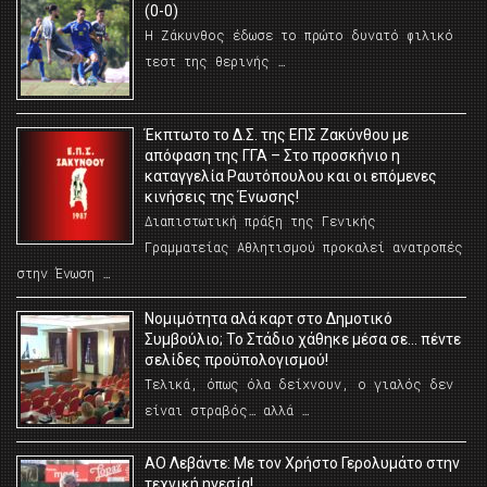
(0-0)
Η Ζάκυνθος έδωσε το πρώτο δυνατό φιλικό
τεστ της θερινής …
Έκπτωτο το Δ.Σ. της ΕΠΣ Ζακύνθου με
απόφαση της ΓΓΑ – Στο προσκήνιο η
καταγγελία Ραυτόπουλου και οι επόμενες
κινήσεις της Ένωσης!
Διαπιστωτική πράξη της Γενικής
Γραμματείας Αθλητισμού προκαλεί ανατροπές
στην Ένωση …
Νομιμότητα αλά καρτ στο Δημοτικό
Συμβούλιο; Το Στάδιο χάθηκε μέσα σε… πέντε
σελίδες προϋπολογισμού!
Τελικά, όπως όλα δείχνουν, ο γιαλός δεν
είναι στραβός… αλλά …
ΑΟ Λεβάντε: Με τον Χρήστο Γερολυμάτο στην
τεχνική ηγεσία!