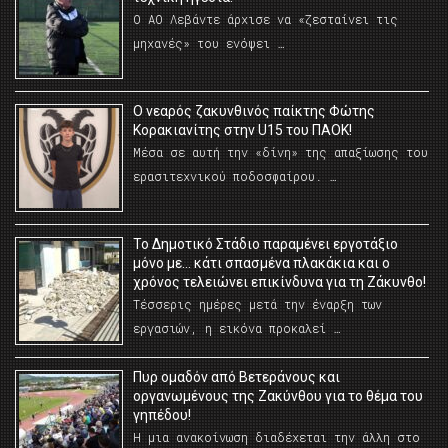
Ο ΑΟ Λεβάντε άρχισε να «ζεσταίνει τις
μηχανές» του ενόψει …
O νεαρός ζακυνθινός παίκτης Φώτης
Κορακιανίτης στην U15 του ΠΑΟΚ!
Μέσα σε αυτή την «δίνη» της απαξίωσης του
ερασιτεχνικού ποδοσφαίρου. …
Το Δημοτικό Στάδιο παραμένει εργοτάξιο
μόνο με… κάτι σπασμένα πλακάκια και ο
χρόνος τελειώνει επικίνδυνα για τη Ζάκυνθο!
Τέσσερις ημέρες μετά την έναρξη των
εργασιών, η εικόνα προκαλεί …
Πυρ ομαδόν από Βετεράνους και
οργανωμένους της Ζακύνθου για το θέμα του
γηπέδου!
Η μια ανακοίνωση διαδέχεται την άλλη στο