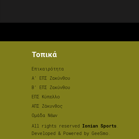
Τοπικά
Επικαιρότητα
A’ ΕΠΣ Ζακύνθου
B’ ΕΠΣ Ζακύνθου
ΕΠΣ Κύπελλο
ΑΠΣ Ζάκυνθος
Ομάδα Νέων
All rights reserved
Ionian Sports
.
Developed & Powered by
GeeSmo
.