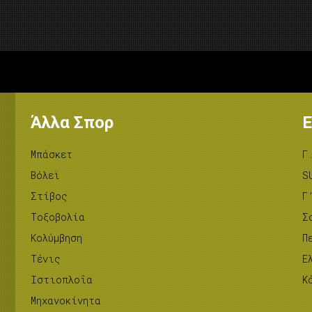
Άλλα Σπορ
Ε
Μπάσκετ
Γ
Βόλεϊ
S
Στίβος
Γ
Tοξοβολία
Σ
Κολύμβηση
Π
Τένις
Ε
Ιστιοπλοΐα
Κ
Μηχανοκίνητα