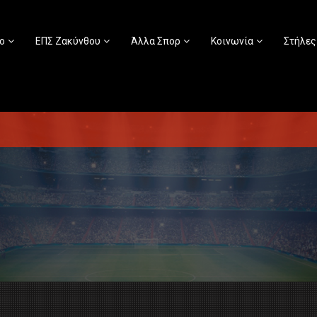
ο
ΕΠΣ Ζακύνθου
Άλλα Σπορ
Κοινωνία
Στήλες