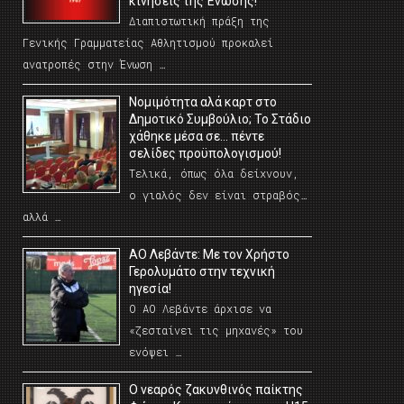
κινήσεις της Ένωσης!
Διαπιστωτική πράξη της
Γενικής Γραμματείας Αθλητισμού προκαλεί
ανατροπές στην Ένωση …
Νομιμότητα αλά καρτ στο
Δημοτικό Συμβούλιο; Το Στάδιο
χάθηκε μέσα σε… πέντε
σελίδες προϋπολογισμού!
Τελικά, όπως όλα δείχνουν,
ο γιαλός δεν είναι στραβός…
αλλά …
ΑΟ Λεβάντε: Με τον Χρήστο
Γερολυμάτο στην τεχνική
ηγεσία!
Ο ΑΟ Λεβάντε άρχισε να
«ζεσταίνει τις μηχανές» του
ενόψει …
O νεαρός ζακυνθινός παίκτης