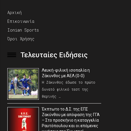
Αρχική
Επικοινωνία
Ionian Sports
Όροι Χρήσης
Τελευταίες Ειδήσεις
Λευκή-φιλική ισοπαλία η
Ζάκυνθος με ΑΕΛ (0-0)
Η Ζάκυνθος έδωσε το πρώτο
δυνατό φιλικό τεστ της
θερινής …
Έκπτωτο το Δ.Σ. της ΕΠΣ
Ζακύνθου με απόφαση της ΓΓΑ
– Στο προσκήνιο η καταγγελία
Ραυτόπουλου και οι επόμενες