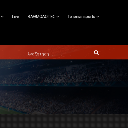
Live
ΒΑΘΜΟΛΟΓΙΕΣ
Το ioniansports