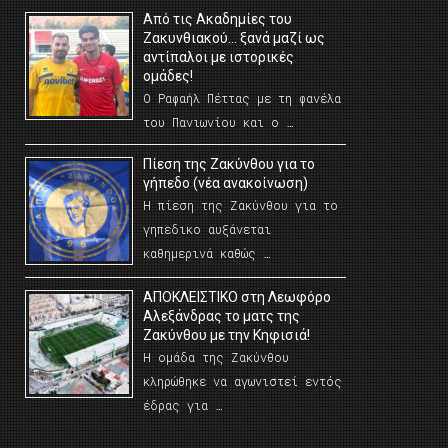
Από τις Ακαδημίες του
Ζακυνθιακού… ξανά μαζί ως
αντίπαλοι με ιστορικές
ομάδες!
Ο Ραφαήλ Πέττας με τη φανέλα
του Πανιωνίου και ο …
Πίεση της Ζακύνθου για το
γήπεδο (νέα ανακοίνωση)
Η πίεση της Ζακύνθου για το
γηπεδικο αυξάνεται
καθημερινά καθώς …
AΠΟΚΛΕΙΣΤΙΚΟ στη Λεωφόρο
Αλεξάνδρας το ματς της
Ζακύνθου με την Κηφισιά!
Η ομάδα της Ζακύνθου
κληρώθηκε να αγωνιστεί εντός
έδρας για …