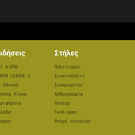
ιδήσεις
Στήλες
.Γ.Α-ΕΠΟ
Πολιτισμός
UPER LEAGUE 2
Συνεντεύξεις
’ Εθνική
Συνεργασίες
ούπερ Λίγκα
Αρθρογραφία
εριφέρεια
Gossip
λλάδα
Γκολ-αρες
όσμος
Ρετρό ιστορίες