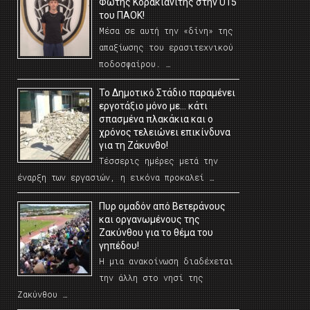
Φώτης Κορακιανίτης στην U15
του ΠΑΟΚ!
Μέσα σε αυτή την «δίνη» της
απαξίωσης του ερασιτεχνικού
ποδοσφαίρου. …
Το Δημοτικό Στάδιο παραμένει
εργοτάξιο μόνο με… κάτι
σπασμένα πλακάκια και ο
χρόνος τελειώνει επικίνδυνα
για τη Ζάκυνθο!
Τέσσερις ημέρες μετά την
έναρξη των εργασιών, η εικόνα προκαλεί …
Πυρ ομαδόν από Βετεράνους
και οργανωμένους της
Ζακύνθου για το θέμα του
γηπέδου!
Η μια ανακοίνωση διαδέχεται
την άλλη στο νησί της
Ζακύνθου …