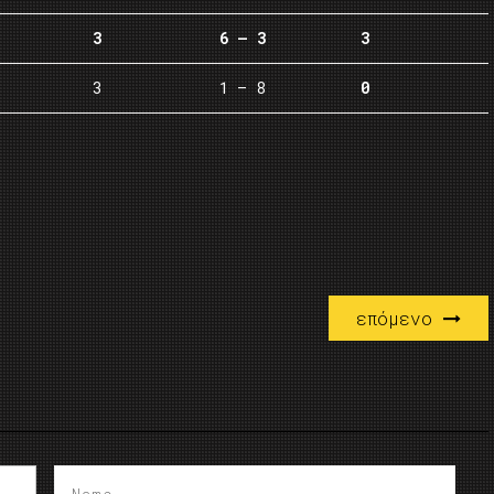
3
6 – 3
3
3
1 – 8
0
επόμενο