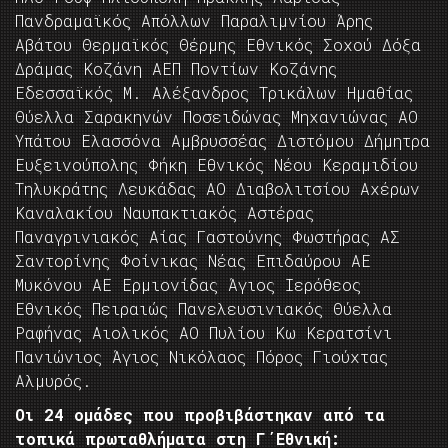
Πανδραμαϊκός Απόλλων Παραλιμνίου Άρης
Αβάτου Θερμαϊκός Θέρμης Εθνικός Σοχού Δόξα
Δράμας Κοζάνη ΑΕΠ Ποντίων Κοζάνης
Εδεσσαϊκός Μ. Αλέξανδρος Τρικάλων Ημαθίας
Θύελλα Σαρακηνών Ποσειδώνας Μηχανιώνας ΑΟ
Υπάτου Ελασσόνα Αμβρυσσέας Διστόμου Δήμητρα
Ευξεινούπολης Φήκη Εθνικός Νέου Κεραμιδίου
Τηλυκράτης Λευκάδας ΑΟ Διαβολιτσίου Αχέρων
Καναλακίου Ναυπακτιακός Αστέρας
Παναγρινιακός Αίας Γαστούνης Φωστήρας ΑΣ
Σαντορίνης Φοίνικας Νέας Επιδαύρου ΑΕ
Μυκόνου ΑΕ Ερμιονίδας Άγιος Ιερόθεος
Εθνικός Πειραιώς Πανελευσινιακός Θύελλα
Ραφήνας Αιολικός ΑΟ Πυλίου Κω Κερατσίνι
Πανιώνιος Άγιος Νικόλαος Πόρος Γιούχτας
Αλμυρός.
Οι 24 ομάδες που προβιβάστηκαν από τα
τοπικά πρωταθλήματα στη Γ΄Εθνική: