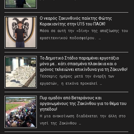
O νεαρός ζακυνθινός παίκτης Φώτης
Κορακιανίτης στην U15 του ΠΑΟΚ!
Μέσα σε αυτή την «δίνη» της απαξίωσης του
ερασιτεχνικού ποδοσφαίρου. …
Το Δημοτικό Στάδιο παραμένει εργοτάξιο
μόνο με… κάτι σπασμένα πλακάκια και ο
χρόνος τελειώνει επικίνδυνα για τη Ζάκυνθο!
Τέσσερις ημέρες μετά την έναρξη των
εργασιών, η εικόνα προκαλεί …
Πυρ ομαδόν από Βετεράνους και
οργανωμένους της Ζακύνθου για το θέμα του
γηπέδου!
Η μια ανακοίνωση διαδέχεται την άλλη στο
νησί της Ζακύνθου …