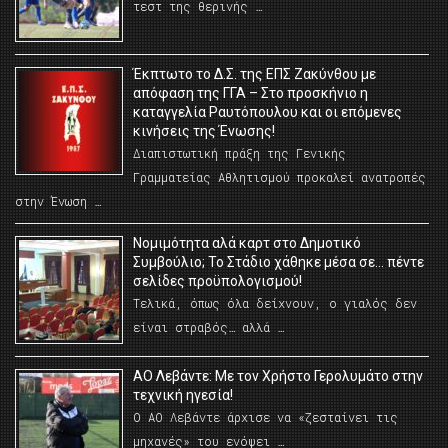
τεστ της θερινής …
Έκπτωτο το Δ.Σ. της ΕΠΣ Ζακύνθου με
απόφαση της ΓΓΑ – Στο προσκήνιο η
καταγγελία Ραυτόπουλου και οι επόμενες
κινήσεις της Ένωσης!
Διαπιστωτική πράξη της Γενικής
Γραμματείας Αθλητισμού προκαλεί ανατροπές
στην Ένωση …
Νομιμότητα αλά καρτ στο Δημοτικό
Συμβούλιο; Το Στάδιο χάθηκε μέσα σε… πέντε
σελίδες προϋπολογισμού!
Τελικά, όπως όλα δείχνουν, ο γιαλός δεν
είναι στραβός… αλλά …
ΑΟ Λεβάντε: Με τον Χρήστο Γερολυμάτο στην
τεχνική ηγεσία!
Ο ΑΟ Λεβάντε άρχισε να «ζεσταίνει τις
μηχανές» του ενόψει …