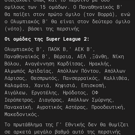
ομίλους των 15 ομάδων. Ο Παναθηναϊκός Β’
θα παίξει στον πρώτο όμιλο (τον Βορρά), ενώ
ο Ολυμπιακός Β’ θα είναι στον δεύτερο όμιλο
(νότο), βάσει της περσινής
Οι ομάδες της Super League 2:
Ολυμπιακός Β’, ΠΑΟΚ Β,’ ΑΕΚ Β’,
Παναθηναϊκός Β’, Βέροια, ΑΕΛ ,Ξάνθη, Νίκη
Βόλου, Αναγέννηση Καρδίτσας, Ηρακλής,
Αλμωπός Αριδαίας, Απόλλων Πόντου, Απόλλων
Λάρισας, Θεσπρωτός, Πανσερραϊκός, Καλλιθέα,
Καλαμάτα, Χανιά, Κηφισιά, Επισκοπή,
Αιγάλεω, Εργοτέλης, Ηρόδοτος, ΟΦ
Ιεράπετρας, Διαγόρας, Απόλλων Σμύρνης,
Παναχαϊκή, Αγροτικός Αστέρας, Προοδευτική,
Μακεδονικός.
Το πρωτάθλημα της Γ’ Εθνικής δεν θα θυμίζει
σε αρκετά μεγάλο βαθμό αυτό της περσινής