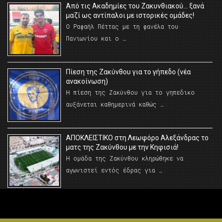
Από τις Ακαδημίες του Ζακυνθιακού… ξανά
μαζί ως αντίπαλοι με ιστορικές ομάδες!
Ο Ραφαήλ Πέττας με τη φανέλα του
Πανιωνίου και ο …
Πίεση της Ζακύνθου για το γήπεδο (νέα
ανακοίνωση)
Η πίεση της Ζακύνθου για το γηπεδικο
αυξάνεται καθημερινά καθώς …
AΠΟΚΛΕΙΣΤΙΚΟ στη Λεωφόρο Αλεξάνδρας το
ματς της Ζακύνθου με την Κηφισιά!
Η ομάδα της Ζακύνθου κληρώθηκε να
αγωνιστεί εντός έδρας για …