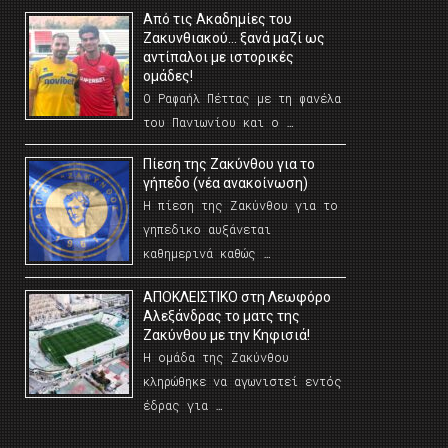
Από τις Ακαδημίες του
Ζακυνθιακού… ξανά μαζί ως
αντίπαλοι με ιστορικές
ομάδες!
Ο Ραφαήλ Πέττας με τη φανέλα
του Πανιωνίου και ο …
Πίεση της Ζακύνθου για το
γήπεδο (νέα ανακοίνωση)
Η πίεση της Ζακύνθου για το
γηπεδικο αυξάνεται
καθημερινά καθώς …
AΠΟΚΛΕΙΣΤΙΚΟ στη Λεωφόρο
Αλεξάνδρας το ματς της
Ζακύνθου με την Κηφισιά!
Η ομάδα της Ζακύνθου
κληρώθηκε να αγωνιστεί εντός
έδρας για …