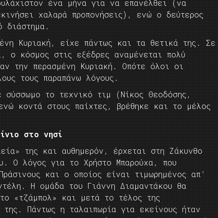
ουλάχιστον ένα μήνα για να επανέλθει (να
εκινήσει χαλαρά προπονήσεις), ενώ ο δεύτερος
ό διάστημα.
μένη Κυριακή, είχε πάντως και τα θετικά της. Σε
ι, ο κόσμος στις εξέδρες αναμένεται πολύ
ταν την περασμένη Κυριακή. Οπότε όλοι οι
λους τους παραπάνω λόγους.
ε σύσσωμο το τεχνικό τιμ (Νίκος Θεοδόσης,
 ενώ κοντά στους παίχτες, βρέθηκε και το μέλος
ίνιο στο νησί
λεία» της και αυθημερόν, έρχεται στη Ζάκυνθο
υ. Ο λόγος για το Χρήστο Μπαρούχα, που
Πράσινους και ο οποίος είναι τιμωρημένος απ’
ντέλη. Η ομάδα του Γιάννη Διαμαντάκου θα
 το «τζάμπολ» και μετά το τέλος της
 της. Πάντως η ταλαιπωρία για εκείνους ήταν