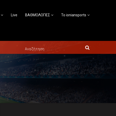
Live
ΒΑΘΜΟΛΟΓΙΕΣ
Το ioniansports