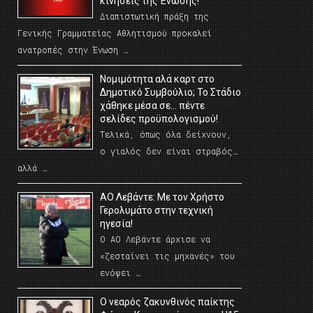
κινήσεις της Ένωσης!
Διαπιστωτική πράξη της
Γενικής Γραμματείας Αθλητισμού προκαλεί
ανατροπές στην Ένωση …
Νομιμότητα αλά καρτ στο
Δημοτικό Συμβούλιο; Το Στάδιο
χάθηκε μέσα σε… πέντε
σελίδες προϋπολογισμού!
Τελικά, όπως όλα δείχνουν,
ο γιαλός δεν είναι στραβός…
αλλά …
ΑΟ Λεβάντε: Με τον Χρήστο
Γερολυμάτο στην τεχνική
ηγεσία!
Ο ΑΟ Λεβάντε άρχισε να
«ζεσταίνει τις μηχανές» του
ενόψει …
O νεαρός ζακυνθινός παίκτης