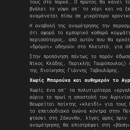
τους στο παρκέ. Ο πρώτος θα κάνει τ
βγάλει το γύψο απ’ το χέρι και να ξ
αναμένεται πίσω σε μικρότερο χρονικ
Η αναβολή της αναμέτρησης την περασ
ότι αφορά το εμπορικό καθαρά κομμάτ
περισσότερος, από αυτόν που θα ερχό
«δρόμοι» οδηγούν στο Κλειστό, για ό
Στην προπόνηση πάντως το παρόν έδωσ
Νίκος Κλάδης, Περικλής Ταυρόπουλος)
της διοίκησης Γιάννης Ταβουλάρης.
Χωρίς Μπαρούχα και αυθημερόν το Αγρ
Χωρίς ένα απ’ τα πολυτιμότερα «εργα
αύριο το πρωί η αποστολή του Αγρινίο
θεωρείται παίχτης «κλειδί» για τους 
το επεισοδιακό αγώνα κόντρα στην Πε
φτάσει στη Ζάκυνθο, λίγες ώρες πριν
αναμέτρησης θα επιστρέψει στη «βάση»