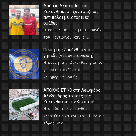
Από τις Ακαδημίες του
Ζακυνθιακού… ξανά μαζί ως
αντίπαλοι με ιστορικές
ομάδες!
Ο Ραφαήλ Πέττας με τη φανέλα
του Πανιωνίου και ο …
Πίεση της Ζακύνθου για το
γήπεδο (νέα ανακοίνωση)
Η πίεση της Ζακύνθου για το
γηπεδικο αυξάνεται
καθημερινά καθώς …
AΠΟΚΛΕΙΣΤΙΚΟ στη Λεωφόρο
Αλεξάνδρας το ματς της
Ζακύνθου με την Κηφισιά!
Η ομάδα της Ζακύνθου
κληρώθηκε να αγωνιστεί εντός
έδρας για …