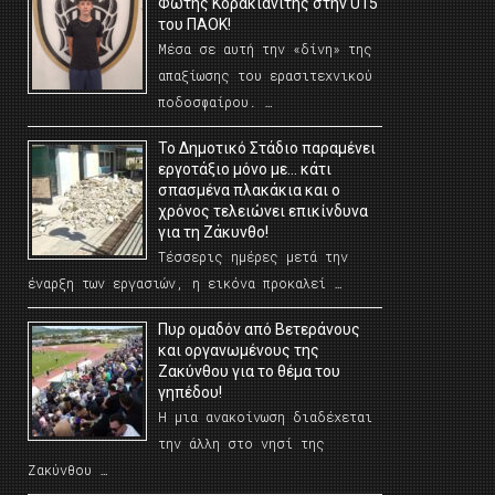
Φώτης Κορακιανίτης στην U15
του ΠΑΟΚ!
Μέσα σε αυτή την «δίνη» της
απαξίωσης του ερασιτεχνικού
ποδοσφαίρου. …
Το Δημοτικό Στάδιο παραμένει
εργοτάξιο μόνο με… κάτι
σπασμένα πλακάκια και ο
χρόνος τελειώνει επικίνδυνα
για τη Ζάκυνθο!
Τέσσερις ημέρες μετά την
έναρξη των εργασιών, η εικόνα προκαλεί …
Πυρ ομαδόν από Βετεράνους
και οργανωμένους της
Ζακύνθου για το θέμα του
γηπέδου!
Η μια ανακοίνωση διαδέχεται
την άλλη στο νησί της
Ζακύνθου …