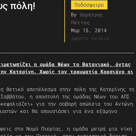
υς πόλη!
Ποδόσφαιρο
By
Δημήτρης
Πέττας
Μαρ 15, 2014
Αφήστε σχόλιο
τιμετωπίζει η ομάδα Νέων το Βατανιακό, όντας
την Κατερίνη. Χωρίς τον τραυματία Κορσιάνο οι
η θετικό αποτέλεσμα στην πόλη της Κατερίνης τη
 Σαββάτου, η αποστολή της ομάδας Νέων του ΑΠΣ
οκεφαλιάζει» για την σοβαρή απώλεια του Αντώνη
χιαστών και θα απουσιάσει για ένα εξάμηνο
έψεις στο Νομό Πιερίας, η ομάδα μετρά μια νίκη
παλία με τον Πιερικό, όπου ουσιαστικά δώρισε