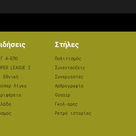
ιδήσεις
Στήλες
.Γ.Α-ΕΠΟ
Πολιτισμός
UPER LEAGUE 2
Συνεντεύξεις
’ Εθνική
Συνεργασίες
ούπερ Λίγκα
Αρθρογραφία
εριφέρεια
Gossip
λλάδα
Γκολ-αρες
όσμος
Ρετρό ιστορίες