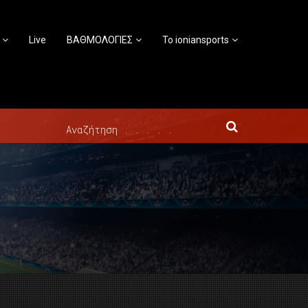
Live
ΒΑΘΜΟΛΟΓΙΕΣ
Το ioniansports