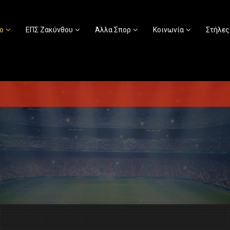
ο
ΕΠΣ Ζακύνθου
Άλλα Σπορ
Κοινωνία
Στήλες