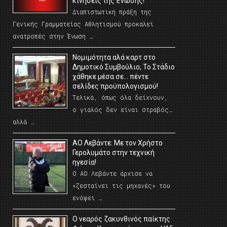
κινήσεις της Ένωσης!
Διαπιστωτική πράξη της
Γενικής Γραμματείας Αθλητισμού προκαλεί
ανατροπές στην Ένωση …
Νομιμότητα αλά καρτ στο
Δημοτικό Συμβούλιο; Το Στάδιο
χάθηκε μέσα σε… πέντε
σελίδες προϋπολογισμού!
Τελικά, όπως όλα δείχνουν,
ο γιαλός δεν είναι στραβός…
αλλά …
ΑΟ Λεβάντε: Με τον Χρήστο
Γερολυμάτο στην τεχνική
ηγεσία!
Ο ΑΟ Λεβάντε άρχισε να
«ζεσταίνει τις μηχανές» του
ενόψει …
O νεαρός ζακυνθινός παίκτης