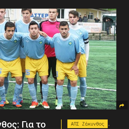
ος: Για το
ΑΠΣ Ζάκυνθος
,