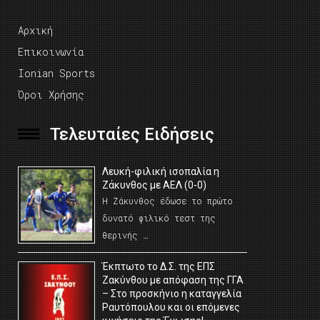
Αρχική
Επικοινωνία
Ionian Sports
Όροι Χρήσης
Τελευταίες Ειδήσεις
Λευκή-φιλική ισοπαλία η
Ζάκυνθος με ΑΕΛ (0-0)
Η Ζάκυνθος έδωσε το πρώτο
δυνατό φιλικό τεστ της
θερινής …
Έκπτωτο το Δ.Σ. της ΕΠΣ
Ζακύνθου με απόφαση της ΓΓΑ
– Στο προσκήνιο η καταγγελία
Ραυτόπουλου και οι επόμενες