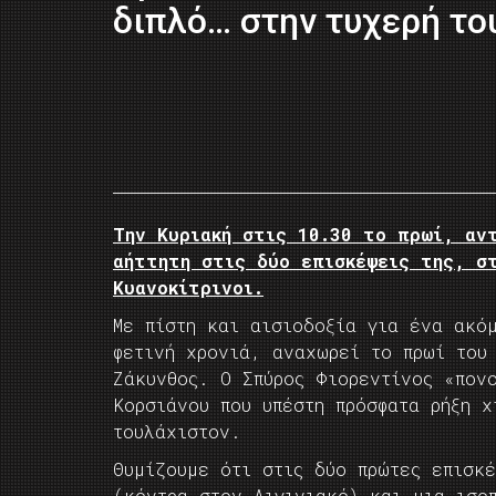
διπλό… στην τυχερή το
Την Κυριακή στις 10.30 το πρωί, αν
αήττητη στις δύο επισκέψεις της, σ
Κυανοκίτρινοι.
Με πίστη και αισιοδοξία για ένα ακόμ
φετινή χρονιά, αναχωρεί το πρωί του
Ζάκυνθος. Ο Σπύρος Φιορεντίνος «πον
Κορσιάνου που υπέστη πρόσφατα ρήξη 
τουλάχιστον.
Θυμίζουμε ότι στις δύο πρώτες επισκ
(κόντρα στον Αιγινιακό) και μια ισο