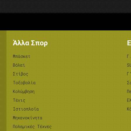
Άλλα Σπορ
Ε
Μπάσκετ
Γ
Βόλεϊ
S
Στίβος
Γ
Tοξοβολία
Σ
Κολύμβηση
Π
Τένις
Ε
Ιστιοπλοΐα
Κ
Μηχανοκίνητα
Πολεμικές Τέχνες