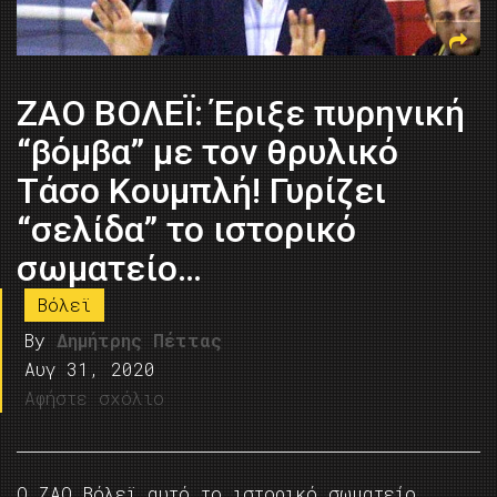
ZΑΟ ΒΟΛΕΪ: Έριξε πυρηνική
“βόμβα” με τον θρυλικό
Τάσο Κουμπλή! Γυρίζει
“σελίδα” το ιστορικό
σωματείο…
Βόλεϊ
By
Δημήτρης Πέττας
Αυγ 31, 2020
Αφήστε σχόλιο
Ο ΖΑΟ Βόλεϊ αυτό το ιστορικό σωματείο