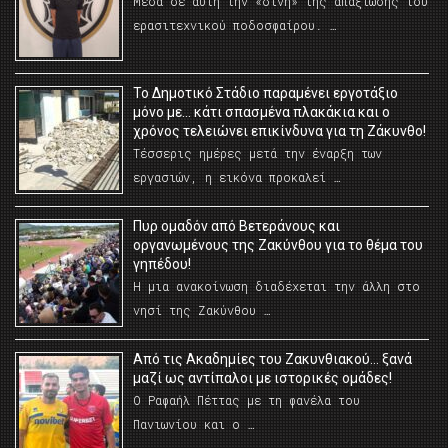
Μέσα σε αυτή την «δίνη» της απαξίωσης του
ερασιτεχνικού ποδοσφαίρου. …
Το Δημοτικό Στάδιο παραμένει εργοτάξιο
μόνο με… κάτι σπασμένα πλακάκια και ο
χρόνος τελειώνει επικίνδυνα για τη Ζάκυνθο!
Τέσσερις ημέρες μετά την έναρξη των
εργασιών, η εικόνα προκαλεί …
Πυρ ομαδόν από Βετεράνους και
οργανωμένους της Ζακύνθου για το θέμα του
γηπέδου!
Η μια ανακοίνωση διαδέχεται την άλλη στο
νησί της Ζακύνθου …
Από τις Ακαδημίες του Ζακυνθιακού… ξανά
μαζί ως αντίπαλοι με ιστορικές ομάδες!
Ο Ραφαήλ Πέττας με τη φανέλα του
Πανιωνίου και ο …