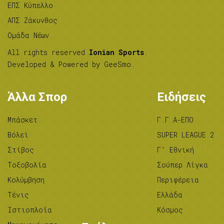
ΕΠΣ Κύπελλο
ΑΠΣ Ζάκυνθος
Ομάδα Νέων
All rights reserved
Ionian Sports
.
Developed & Powered by
GeeSmo
.
Άλλα Σπορ
Ειδήσεις
Μπάσκετ
Γ.Γ.Α-ΕΠΟ
Βόλεϊ
SUPER LEAGUE 2
Στίβος
Γ’ Εθνική
Tοξοβολία
Σούπερ Λίγκα
Κολύμβηση
Περιφέρεια
Τένις
Ελλάδα
Ιστιοπλοΐα
Κόσμος