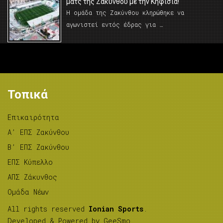
ματς της Ζακύνθου με την Κηφισιά!
Η ομάδα της Ζακύνθου κληρώθηκε να
αγωνιστεί εντός έδρας για …
Τοπικά
Επικαιρότητα
A’ ΕΠΣ Ζακύνθου
B’ ΕΠΣ Ζακύνθου
ΕΠΣ Κύπελλο
ΑΠΣ Ζάκυνθος
Ομάδα Νέων
All rights reserved
Ionian Sports
.
Developed & Powered by
GeeSmo
.