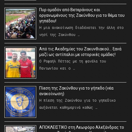
Πυρ ομαδόν από Βετεράνους και
οργανωμένους της Ζακύνθου για το θέμα του
γηπέδου!
Η μια ανακοίνωση διαδέχεται την άλλη στο
νησί της Ζακύνθου …
Από τις Ακαδημίες του Ζακυνθιακού… ξανά
μαζί ως αντίπαλοι με ιστορικές ομάδες!
Ο Ραφαήλ Πέττας με τη φανέλα του
Πανιωνίου και ο …
Πίεση της Ζακύνθου για το γήπεδο (νέα
ανακοίνωση)
Η πίεση της Ζακύνθου για το γηπεδικο
αυξάνεται καθημερινά καθώς …
AΠΟΚΛΕΙΣΤΙΚΟ στη Λεωφόρο Αλεξάνδρας το