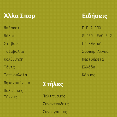
Άλλα Σπορ
Ειδήσεις
Μπάσκετ
Γ.Γ.Α-ΕΠΟ
Βόλεϊ
SUPER LEAGUE 2
Στίβος
Γ’ Εθνική
Tοξοβολία
Σούπερ Λίγκα
Κολύμβηση
Περιφέρεια
Τένις
Ελλάδα
Ιστιοπλοΐα
Κόσμος
Μηχανοκίνητα
Στήλες
Πολεμικές
Πολιτισμός
Τέχνες
Συνεντεύξεις
Συνεργασίες