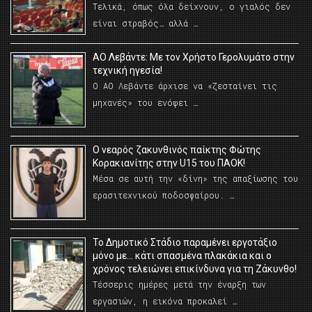
Τελικά, όπως όλα δείχνουν, ο γιαλός δεν
είναι στραβός… αλλά …
ΑΟ Λεβάντε: Με τον Χρήστο Γερολυμάτο στην
τεχνική ηγεσία!
Ο ΑΟ Λεβάντε άρχισε να «ζεσταίνει τις
μηχανές» του ενόψει …
O νεαρός ζακυνθινός παίκτης Φώτης
Κορακιανίτης στην U15 του ΠΑΟΚ!
Μέσα σε αυτή την «δίνη» της απαξίωσης του
ερασιτεχνικού ποδοσφαίρου. …
Το Δημοτικό Στάδιο παραμένει εργοτάξιο
μόνο με… κάτι σπασμένα πλακάκια και ο
χρόνος τελειώνει επικίνδυνα για τη Ζάκυνθο!
Τέσσερις ημέρες μετά την έναρξη των
εργασιών, η εικόνα προκαλεί …