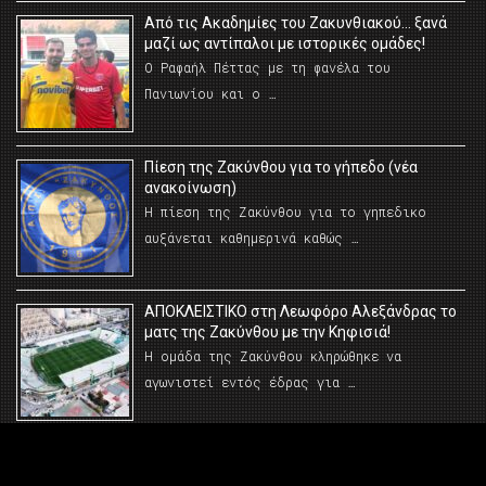
Από τις Ακαδημίες του Ζακυνθιακού… ξανά
μαζί ως αντίπαλοι με ιστορικές ομάδες!
Ο Ραφαήλ Πέττας με τη φανέλα του
Πανιωνίου και ο …
Πίεση της Ζακύνθου για το γήπεδο (νέα
ανακοίνωση)
Η πίεση της Ζακύνθου για το γηπεδικο
αυξάνεται καθημερινά καθώς …
AΠΟΚΛΕΙΣΤΙΚΟ στη Λεωφόρο Αλεξάνδρας το
ματς της Ζακύνθου με την Κηφισιά!
Η ομάδα της Ζακύνθου κληρώθηκε να
αγωνιστεί εντός έδρας για …