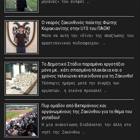
μηχανές» του ενόψει …
O νεαρός ζακυνθινός παίκτης Φώτης
Κορακιανίτης στην U15 του ΠΑΟΚ!
Μέσα σε αυτή την «δίνη» της απαξίωσης του
ερασιτεχνικού ποδοσφαίρου. …
Το Δημοτικό Στάδιο παραμένει εργοτάξιο
μόνο με… κάτι σπασμένα πλακάκια και ο
χρόνος τελειώνει επικίνδυνα για τη Ζάκυνθο!
Τέσσερις ημέρες μετά την έναρξη των
εργασιών, η εικόνα προκαλεί …
Πυρ ομαδόν από Βετεράνους και
οργανωμένους της Ζακύνθου για το θέμα του
γηπέδου!
Η μια ανακοίνωση διαδέχεται την άλλη στο
νησί της Ζακύνθου …