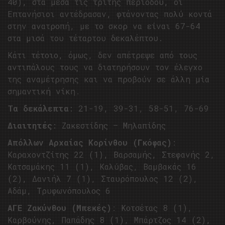
40), στα μέσα τις τρίτης περιόδου, οι
Επτανήσιοι αντέδρασαν, φτάνοντας πολύ κοντά
στην ανατροπή, με το σκορ να είναι 67-64
στα μισά του τέταρτου δεκαλέπτου.
Κάτι τέτοιο, όμως, δεν απέτρεψε από τους
αντιπάλους τους να διατηρήσουν τον έλεγχο
της αναμέτρησης και να προβούν σε άλλη μία
σημαντική νίκη.
Τα δεκάλεπτα
: 21-19, 39-31, 58-51, 76-69
Διαιτητές
: Ζακεστίδης – Μηλαπίδης
Απόλλων Αρχαίας Κορίνθου (Γκόφας)
:
Καραχοντζίτης 22 (1), Βαρσαμής, Στεφανής 2,
Κατσαμάκης 11 (1), Καλύβας, Βαμβακάς 16
(2), Δανιήλ 7 (1), Σταυρόπουλος 12 (2),
Αδάμ, Τρυφωνόπουλος 6
ΑΓΕ Ζακύνθου (Μπεκές)
: Κοτσέτας 8 (1),
Καρβούνης, Παπάδης 8 (1), Μπάρτζος 14 (2),