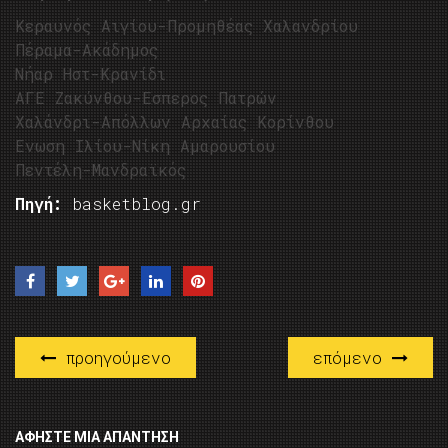
Κεραυνός Αιγίου-Προμηθέας Χαλανδρίου
Πέραμα-Ακάδημος
Νήαρ Ηστ-Κρανίδι
ΑΓΕ Ζακύνθου-Εσπερος Πατρών
Χαλάνδρι-Απόλλων Αρχαίας Κορίνθου
Ενωση Ιλίου-Νίκη Αμαρουσίου
Πεντέλη-Μανδραϊκός
Πηγή:
basketblog.gr
προηγούμενο
επόμενο
ΑΦΉΣΤΕ ΜΙΑ ΑΠΆΝΤΗΣΗ