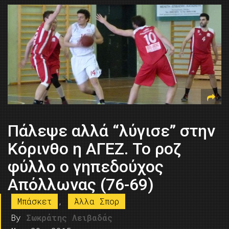
Πάλεψε αλλά “λύγισε” στην
Κόρινθο η ΑΓΕΖ. Το ροζ
φύλλο ο γηπεδούχος
Απόλλωνας (76-69)
Μπάσκετ
,
Άλλα Σπορ
By
Σωκράτης Λειβαδάς