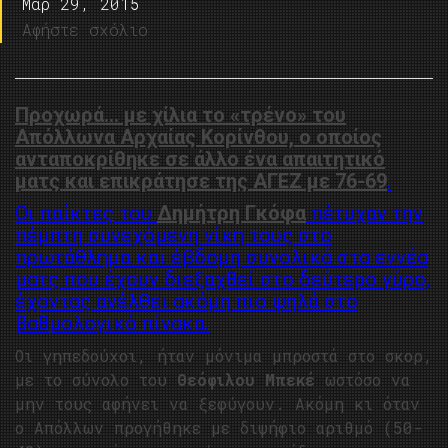
Μαρ 29, 2015
Αφήστε σχόλιο
Προχωρά… με χίλια το «τρένο» του
Απόλλωνα Αρχαίας Κορίνθου, ο οποίος
ανταποκρίθηκε σε άλλο ένα απαιτητικό
ματς και επικράτησε της ΑΓΕΖ με 76-69
.
Οι παίκτες του
Δημήτρη Γκόφα
πέτυχαν την
πέμπτη συνεχόμενη νίκη τους στο
πρωτάθλημα και έβδομη συνολικά στα εννέα
ματς που έχουν διεξαχθεί στο δεύτερο γύρο,
έχοντας ανέλθει ακόμη πιο ψηλά στο
βαθμολογικό πίνακα.
Οι γηπεδούχοι, ήταν μόνιμα μπροστά στο σκορ,
με το σύνολο του
Θεόφιλου Μπεκέ
ωστόσο να
μην τους αφήνει να ξεφύγουν. Ακόμη κι όταν
ο Απόλλων προγήθηκε με διψήφιο αριθμό (50-