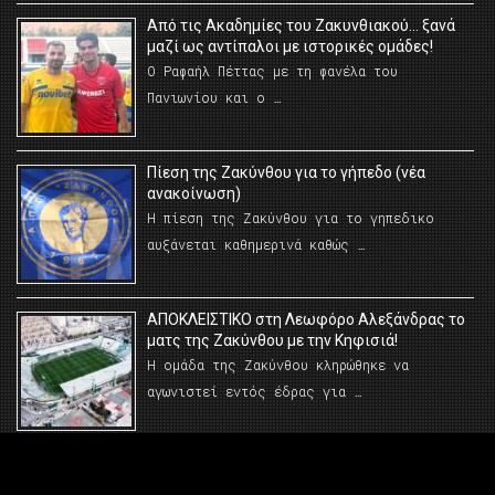
Από τις Ακαδημίες του Ζακυνθιακού… ξανά
μαζί ως αντίπαλοι με ιστορικές ομάδες!
Ο Ραφαήλ Πέττας με τη φανέλα του
Πανιωνίου και ο …
Πίεση της Ζακύνθου για το γήπεδο (νέα
ανακοίνωση)
Η πίεση της Ζακύνθου για το γηπεδικο
αυξάνεται καθημερινά καθώς …
AΠΟΚΛΕΙΣΤΙΚΟ στη Λεωφόρο Αλεξάνδρας το
ματς της Ζακύνθου με την Κηφισιά!
Η ομάδα της Ζακύνθου κληρώθηκε να
αγωνιστεί εντός έδρας για …