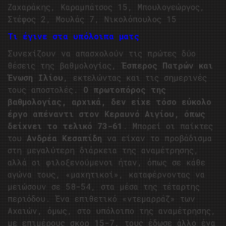
Ζαχαράκης, Καραμπάτσος 15, Μπουλογεώργος,
Στέφος 2, Μουλάς 7, Νικολόπουλος 15
Τι έγινε στα υπόλοιπα ματς
Συνεχίζουν να απασχολούν τις πρώτες δύο
θέσεις της βαθμολογίας,
Έσπερος Πατρών και
Ένωση Ιλίου
, εκτελώντας και τις σημερινές
τους αποστολές.
Ο πρωτοπόρος της
βαθμολογίας, αρχικά, δεν είχε τόσο εύκολο
έργο απέναντι στον Κεραυνό Αιγίου, όπως
δείχνει το τελικό 73-61
. Μπορεί οι παίκτες
του
Ανδρέα Κεσαπίδη
να είχαν το προβάδισμα
στη μεγαλύτερη διάρκεια της αναμέτρησης,
αλλά οι φιλοξενούμενοι ήταν, όπως σε κάθε
αγώνα τους, «μαχητικοί», καταφέρνοντας να
μειώσουν σε 58-54, στα μέσα της τέταρτης
περιόδου. Ένα επιθετικό «ντεμαρράζ» των
Αχαιών, όμως, στο υπόλοιπο της αναμέτρησης,
με επιμέρους σκορ 15-7, τους έδωσε άλλο ένα