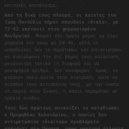
επιτυχές αποτέλεσμα.
Από τη δική τους πλευρά, οι παίκτες του
Τάκη Πανούλια πήραν σπουδαίο «διπλό», με
73-82 απέναντι στον φορμαρισμένο
Μανδραϊκό
. Μπορεί στο πρώτο μέρος να ήταν
μπροστά στο σκορ με 28-46, αλλά οι
γηπεδούχοι δεν τα παράτησαν και επιχείρησαν
να ανατρέψουν την εις βάρος τους κατάσταση,
μειώνοντας τελικά τη διαφορά και σε
μονοψήφιο αριθμό. Δεν κατάφεραν, όμως, να
φτάσουν πολύ κοντά στην ανατροπή, ώστε να
πιέσουν τους αντιπάλους τους, με την ουσία
να περνά στην Ένωση, η οποία παραμένει σε
τροχιά ανόδου.
Τους δύο πρώτους συνεχίζει να καταδιώκει
ο Προμηθέας Χαλανδρίου, ο οποίος δεν
αντιμετώπισε ιδιαίτερα προβλήματα
απέναντι στο Πέραμα, όπως μαρτυρά άλλωστε