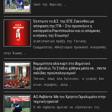
τεστ της θερινής …
Έκπτωτο το Δ.Σ. της ΕΠΣ Ζακύνθου με
απόφαση της ΓΓΑ – Στο προσκήνιο η
καταγγελία Ραυτόπουλου και οι επόμενες
κινήσεις της Ένωσης!
Διαπιστωτική πράξη της Γενικής
Γραμματείας Αθλητισμού προκαλεί ανατροπές
στην Ένωση …
Νομιμότητα αλά καρτ στο Δημοτικό
Συμβούλιο; Το Στάδιο χάθηκε μέσα σε… πέντε
σελίδες προϋπολογισμού!
Τελικά, όπως όλα δείχνουν, ο γιαλός δεν
είναι στραβός… αλλά …
ΑΟ Λεβάντε: Με τον Χρήστο Γερολυμάτο στην
τεχνική ηγεσία!
Ο ΑΟ Λεβάντε άρχισε να «ζεσταίνει τις