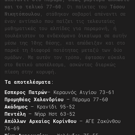
και το τελικό 77-60
. Οι παίκτες του
Τάσου
Νικητόπουλου
, στάθηκαν σοβαροί απέναντι σε
έναν αντίπαλο που παίζει τις τελευταίες
μαθηματικές του ελπίδες για παραμονή, ή
τουλάχιστον το ενδεχόμενο δικαίωμα σε αυτήν
μέσω της 10ης θέσης, και απέδειξαν και στο
παρκέ τη διαφορά ποιότητας μεταξύ των δύο
ομάδων. Με αυτόν τον τρόπο, έφτασαν εύκολα
στο θετικό αποτέλεσμα, ασκώντας διαρκώς
πίεση στην κορυφή.
Τα αποτελέσματα
:
Εσπερος Πατρών
– Κεραυνός Αιγίου 73-61
Προμηθέας Χαλανδρίου
– Πέραμα 77-60
Ακάδημος
– Κρανίδι 95-52
Πεντέλη
– Νήαρ Ηστ 63-52
Απόλλων Αρχαίας Κορίνθου
– ΑΓΕ Ζακύνθου
76-69