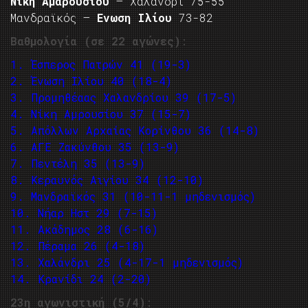
Νίκη Αμαρουσίου
– Χαλάνδρι 75-55
Μανδραϊκός –
Ενωση Ιλίου
73-82
Βαθμολογία (σε 22 αγώνες)
:
1. Έσπερος Πατρών 41 (19-3)
2. Ένωση Ιλίου 40 (18-4)
3. Προμηθέαας Χαλανδρίου 39 (17-5)
4. Νίκη Αμρουσίου 37 (15-7)
5. Απόλλων Αρχαίας Κορίνθου 36 (14-8)
6. ΑΓΕ Ζακύνθου 35 (13-9)
7. Πεντέλη 35 (13-9)
8. Κεραυνός Αιγίου 34 (12-10)
9. Μανδραϊκός 31 (10-11-1 μηδενισμός)
10. Νήαρ Ηστ 29 (7-15)
11. Ακάδημος 28 (6-16)
12. Πέραμα 26 (4-18)
13. Χαλάνδρι 25 (4-17-1 μηδενισμός)
14. Κρανίδι 24 (2-20)
23η αγωνιστική (5/4)
: