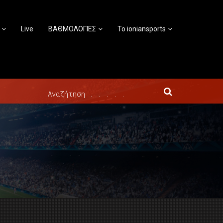
Live
ΒΑΘΜΟΛΟΓΙΕΣ
Το ioniansports