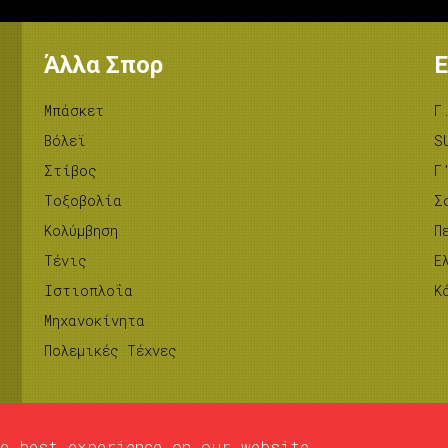
Άλλα Σπορ
Ε
Μπάσκετ
Γ
Βόλεϊ
S
Στίβος
Γ
Tοξοβολία
Σ
Κολύμβηση
Π
Τένις
Ε
Ιστιοπλοΐα
Κ
Μηχανοκίνητα
Πολεμικές Τέχνες
e best experience on our website.