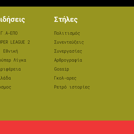
ιδήσεις
Στήλες
.Γ.Α-ΕΠΟ
Πολιτισμός
UPER LEAGUE 2
Συνεντεύξεις
’ Εθνική
Συνεργασίες
ούπερ Λίγκα
Αρθρογραφία
εριφέρεια
Gossip
λλάδα
Γκολ-αρες
όσμος
Ρετρό ιστορίες