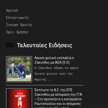
Αρχική
Επικοινωνία
Ionian Sports
Όροι Χρήσης
Τελευταίες Ειδήσεις
Λευκή-φιλική ισοπαλία η
Ζάκυνθος με ΑΕΛ (0-0)
Η Ζάκυνθος έδωσε το πρώτο
δυνατό φιλικό τεστ της
θερινής …
Έκπτωτο το Δ.Σ. της ΕΠΣ
Ζακύνθου με απόφαση της ΓΓΑ
– Στο προσκήνιο η καταγγελία
Ραυτόπουλου και οι επόμενες