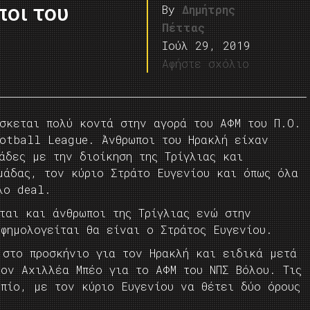
ποι του
By
Δημήτρης
Πέττας
Ιούλ 29, 2019
Αφήστε σχόλιο
ίσκεται πολύ κοντά στην αγορά του ΑΦΜ του Π.Ο.
ootball League. Άνθρωποι του Ηρακλή είχαν
άδες με την διοίκηση της Τρίγλιας και
μάδας, τον κύριο Στράτο Ευγενίου και όπως όλα
λο deal.
ται και άνθρωποι της Τρίγλιας ενώ στην
φημολογείται θα είναι ο Στράτος Ευγενίου.
 στο προσκήνιο για τον Ηρακλή και ειδικά μετά
τον Αχιλλέα Μπέο για το ΑΦΜ του ΝΠΣ Βόλου. Τις
οπίο, με τον κύριο Ευγενίου να θέτει δύο όρους