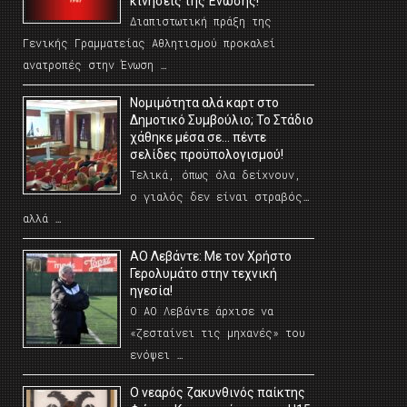
κινήσεις της Ένωσης!
Διαπιστωτική πράξη της
Γενικής Γραμματείας Αθλητισμού προκαλεί
ανατροπές στην Ένωση …
Νομιμότητα αλά καρτ στο
Δημοτικό Συμβούλιο; Το Στάδιο
χάθηκε μέσα σε… πέντε
σελίδες προϋπολογισμού!
Τελικά, όπως όλα δείχνουν,
ο γιαλός δεν είναι στραβός…
αλλά …
ΑΟ Λεβάντε: Με τον Χρήστο
Γερολυμάτο στην τεχνική
ηγεσία!
Ο ΑΟ Λεβάντε άρχισε να
«ζεσταίνει τις μηχανές» του
ενόψει …
O νεαρός ζακυνθινός παίκτης