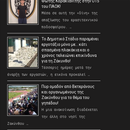
Φώτης Κορακιανίτης στην U15
του ΠΑΟΚ!
Μέσα σε αυτή την «δίνη» της
απαξίωσης του ερασιτεχνικού
ποδοσφαίρου. …
Το Δημοτικό Στάδιο παραμένει
εργοτάξιο μόνο με… κάτι
σπασμένα πλακάκια και ο
χρόνος τελειώνει επικίνδυνα
για τη Ζάκυνθο!
Τέσσερις ημέρες μετά την
έναρξη των εργασιών, η εικόνα προκαλεί …
Πυρ ομαδόν από Βετεράνους
και οργανωμένους της
Ζακύνθου για το θέμα του
γηπέδου!
Η μια ανακοίνωση διαδέχεται
την άλλη στο νησί της
Ζακύνθου …