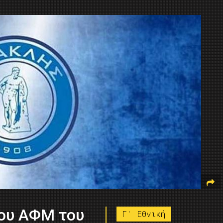
του ΑΦΜ του
Γ' Εθνική