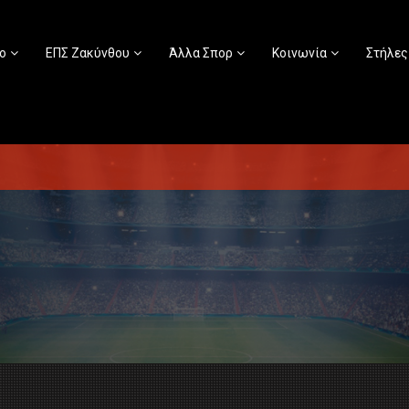
ο
ΕΠΣ Ζακύνθου
Άλλα Σπορ
Κοινωνία
Στήλες