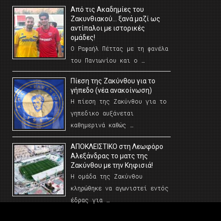
Από τις Ακαδημίες του
Ζακυνθιακού… ξανά μαζί ως
αντίπαλοι με ιστορικές
ομάδες!
Ο Ραφαήλ Πέττας με τη φανέλα
του Πανιωνίου και ο …
Πίεση της Ζακύνθου για το
γήπεδο (νέα ανακοίνωση)
Η πίεση της Ζακύνθου για το
γηπεδικο αυξάνεται
καθημερινά καθώς …
AΠΟΚΛΕΙΣΤΙΚΟ στη Λεωφόρο
Αλεξάνδρας το ματς της
Ζακύνθου με την Κηφισιά!
Η ομάδα της Ζακύνθου
κληρώθηκε να αγωνιστεί εντός
έδρας για …