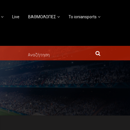
Live
ΒΑΘΜΟΛΟΓΙΕΣ
Το ioniansports