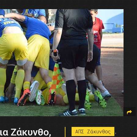
ια Ζάκυνθο,
ΑΠΣ Ζάκυνθος
,