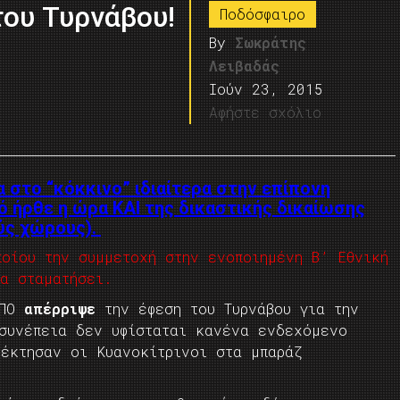
του Τυρνάβου!
Ποδόσφαιρο
By
Σωκράτης
Λειβαδάς
Ιούν 23, 2015
Αφήστε σχόλιο
 στο “κόκκινο” ιδιαίτερα στην επίπονη
τό ήρθε η ώρα ΚΑΙ της δικαστικής δικαίωσης
ύς χώρους).
ποίου την συμμετοχή στην ενοποιημένη Β’ Εθνική
να σταματήσει.
ΕΠΟ
απέρριψε
την έφεση του Τυρνάβου για την
 συνέπεια δεν υφίσταται κανένα ενδεχόμενο
τέκτησαν οι Κυανοκίτρινοι στα μπαράζ