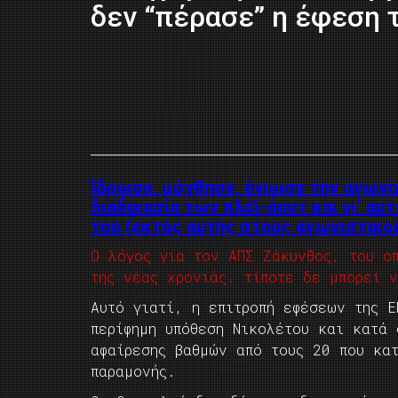
δεν “πέρασε” η έφεση 
Ίδρωσε, μόχθησε, ένιωσε την αγωνία
διαδικασία των πλέϊ-άουτ και γι’ αυ
του (εκτός αυτής στους αγωνιστικο
Ο λόγος για τον ΑΠΣ Ζάκυνθος, του ο
της νέας χρονιάς. τίποτε δε μπορεί 
Αυτό γιατί, η επιτροπή εφέσεων της 
περίφημη υπόθεση Νικολέτου και κατά
αφαίρεσης βαθμών από τους 20 που κα
παραμονής.