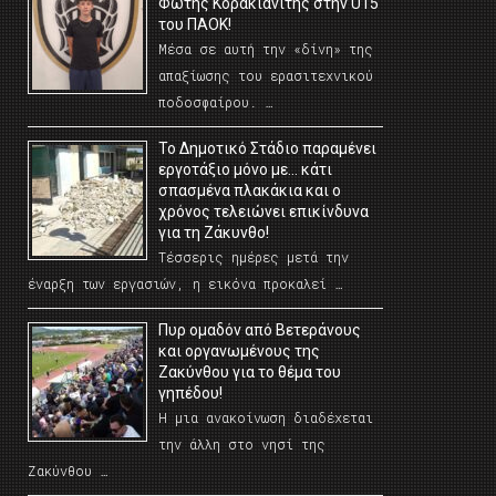
Φώτης Κορακιανίτης στην U15
του ΠΑΟΚ!
Μέσα σε αυτή την «δίνη» της
απαξίωσης του ερασιτεχνικού
ποδοσφαίρου. …
Το Δημοτικό Στάδιο παραμένει
εργοτάξιο μόνο με… κάτι
σπασμένα πλακάκια και ο
χρόνος τελειώνει επικίνδυνα
για τη Ζάκυνθο!
Τέσσερις ημέρες μετά την
έναρξη των εργασιών, η εικόνα προκαλεί …
Πυρ ομαδόν από Βετεράνους
και οργανωμένους της
Ζακύνθου για το θέμα του
γηπέδου!
Η μια ανακοίνωση διαδέχεται
την άλλη στο νησί της
Ζακύνθου …