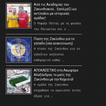
Από τις Ακαδημίες του
Ζακυνθιακού… ξανά μαζί ως
αντίπαλοι με ιστορικές
ομάδες!
Ο Ραφαήλ Πέττας με τη φανέλα
του Πανιωνίου και ο …
Πίεση της Ζακύνθου για το
γήπεδο (νέα ανακοίνωση)
Η πίεση της Ζακύνθου για το
γηπεδικο αυξάνεται
καθημερινά καθώς …
AΠΟΚΛΕΙΣΤΙΚΟ στη Λεωφόρο
Αλεξάνδρας το ματς της
Ζακύνθου με την Κηφισιά!
Η ομάδα της Ζακύνθου
κληρώθηκε να αγωνιστεί εντός
έδρας για …