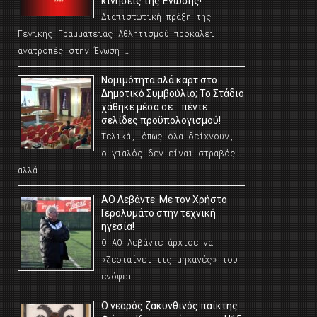
κινήσεις της Ένωσης!
Διαπιστωτική πράξη της
Γενικής Γραμματείας Αθλητισμού προκαλεί
ανατροπές στην Ένωση …
Νομιμότητα αλά καρτ στο
Δημοτικό Συμβούλιο; Το Στάδιο
χάθηκε μέσα σε… πέντε
σελίδες προϋπολογισμού!
Τελικά, όπως όλα δείχνουν,
ο γιαλός δεν είναι στραβός…
αλλά …
ΑΟ Λεβάντε: Με τον Χρήστο
Γερολυμάτο στην τεχνική
ηγεσία!
Ο ΑΟ Λεβάντε άρχισε να
«ζεσταίνει τις μηχανές» του
ενόψει …
O νεαρός ζακυνθινός παίκτης