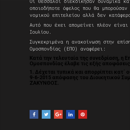
Οι Θεσσαλοί διεκδίκησαν δυναμικά κα
οποιοδήποτε όφελος που θα μπορούσαν
νομικού επιτελείου αλλά δεν κατάφερ
Αυτό που έχει απομείνει πλέον είνα
Ιουλίου.
Συγκεκριμένα η ανακοίνωση στην επίσ
Ομοσπονδίας (ΕΠΟ) αναφέρει:
Kατά την τελευταία της συνεδρίαση, η 
Ομοσπονδίας έλαβε τις εξής αποφάσεις
1.
Δέχεται τυπικά και απορρίπτει κατ΄ 
9-6-2015 απόφασης του Διοικητικού Σ
ΖΑΚΥΝΘΟΣ.