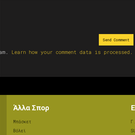
pam.
Learn how your comment data is processed.
Άλλα Σπορ
Ε
Μπάσκετ
Γ
Βόλεϊ
S