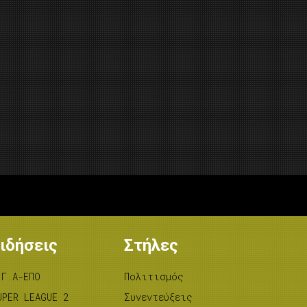
ιδήσεις
Στήλες
.Γ.Α-ΕΠΟ
Πολιτισμός
UPER LEAGUE 2
Συνεντεύξεις