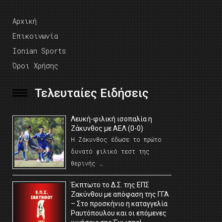
Αρχική
Επικοινωνία
Ionian Sports
Όροι Χρήσης
Τελευταίες Ειδήσεις
Λευκή-φιλική ισοπαλία η
Ζάκυνθος με ΑΕΛ (0-0)
Η Ζάκυνθος έδωσε το πρώτο
δυνατό φιλικό τεστ της
θερινής …
Έκπτωτο το Δ.Σ. της ΕΠΣ
Ζακύνθου με απόφαση της ΓΓΑ
– Στο προσκήνιο η καταγγελία
Ραυτόπουλου και οι επόμενες