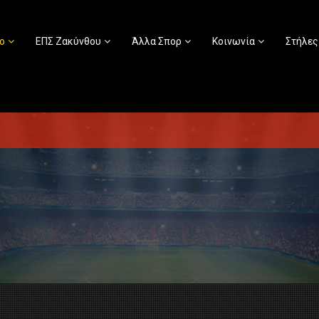
ο
ΕΠΣ Ζακύνθου
Άλλα Σπορ
Κοινωνία
Στήλες